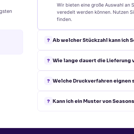
Wir bieten eine große Auswahl an S
gsten
veredelt werden können. Nutzen Si
finden.
?
Ab welcher Stückzahl kann ich 
Bei den meisten Seasons ist eine B
?
Wie lange dauert die Lieferung
Mindestbestellmenge finden Sie auf
Die Standardlieferzeit für Seasons
?
Welche Druckverfahren eignen s
Werktage. Für dringende Projekte b
Je nach Material und Oberfläche b
?
Kann ich ein Muster von Season
Tampondruck, Siebdruck, Lasergrav
optimalen Verfahren.
Ja, für viele unserer Seasons kön
Kontaktieren Sie uns einfach über 