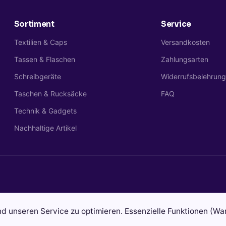
Sortiment
Service
Textilien & Caps
Versandkosten
Tassen & Flaschen
Zahlungsarten
Schreibgeräte
Widerrufsbelehrun
Taschen & Rucksäcke
FAQ
Technik & Gadgets
Nachhaltige Artikel
 unseren Service zu optimieren. Essenzielle Funktionen (War