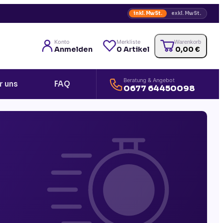
inkl. MwSt.
exkl. MwSt.
Konto
Merkliste
Warenkorb
Anmelden
0
Artikel
0,00
€
Beratung & Angebot
r uns
FAQ
0677 64450098