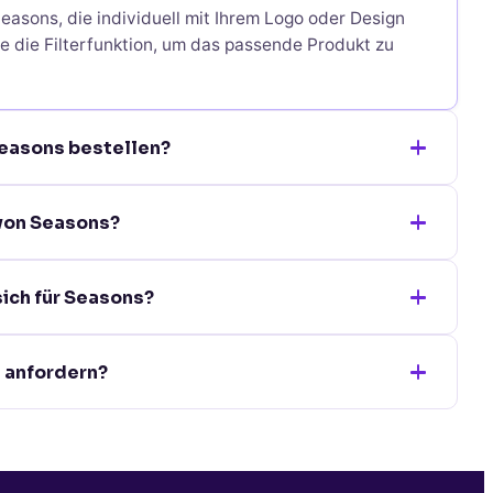
easons, die individuell mit Ihrem Logo oder Design
e die Filterfunktion, um das passende Produkt zu
Seasons bestellen?
estellung bereits ab 10 Stück möglich. Die genaue
 von Seasons?
 der jeweiligen Produktseite.
 beträgt je nach Veredelungsverfahren 5-10
ich für Seasons?
ieten wir Express-Optionen an.
ieten wir verschiedene Veredelungsverfahren wie
s anfordern?
ur oder Digitaldruck an. Wir beraten Sie gerne zum
nen wir Ihnen unbedruckte Muster zusenden.
unser Kontaktformular.