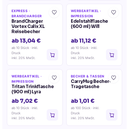
EXPRESS
·
WERBEARTIKEL
·
BRANDCHARGER
IMPRESSION
BrandCharger
Edelstahlflasche
Vortex Calix XL
(600 ml) Will
Reisebecher
ab 13,04 €
ab 11,12 €
ab 10 Stück
· inkl.
ab 10 Stück
· inkl.
Druck
Druck
inkl. 20% MwSt.
inkl. 20% MwSt.
WERBEARTIKEL
·
BECHER & TASSEN
CarryMug Becher-
IMPRESSION
Tritan Trinkflasche
Tragetasche
(900 ml) Lyra
ab 7,02 €
ab 1,01 €
ab 10 Stück
· inkl.
ab 100 Stück
· inkl.
Druck
Druck
inkl. 20% MwSt.
inkl. 20% MwSt.