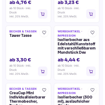
ab 4,76 €
ab 3,23 €
ab 10 Stück
· inkl.
ab 10 Stück
· inkl.
Druck
Druck
inkl. 20% MwSt.
inkl. 20% MwSt.
BECHER & TASSEN
WERBEARTIKEL
·
Tawer Tasse
IMPRESSION
Isolierbecher aus
Edelstahl/Kunststoff
mit verschließbarem
Mundstück Dev
ab 3,30 €
ab 4,44 €
ab 10 Stück
· inkl.
ab 10 Stück
· inkl.
Druck
Druck
inkl. 20% MwSt.
inkl. 20% MwSt.
BECHER & TASSEN
WERBEARTIKEL
·
CreaCup Mini
IMPRESSION
Individualisierbarer
Isolierbecher (300
Thermobecher,
ml), auslaufsicher