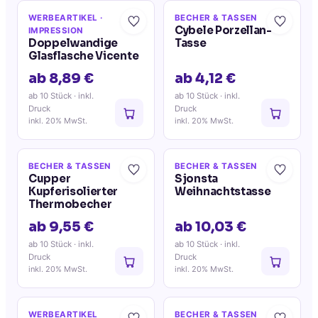
WERBEARTIKEL
·
BECHER & TASSEN
Cybele Porzellan-
IMPRESSION
Doppelwandige
Tasse
Glasflasche Vicente
ab 8,89 €
ab 4,12 €
ab 10 Stück
· inkl.
ab 10 Stück
· inkl.
Druck
Druck
inkl. 20% MwSt.
inkl. 20% MwSt.
BECHER & TASSEN
BECHER & TASSEN
Cupper
Sjonsta
Kupferisolierter
Weihnachtstasse
Thermobecher
ab 9,55 €
ab 10,03 €
ab 10 Stück
· inkl.
ab 10 Stück
· inkl.
Druck
Druck
inkl. 20% MwSt.
inkl. 20% MwSt.
WERBEARTIKEL
BECHER & TASSEN