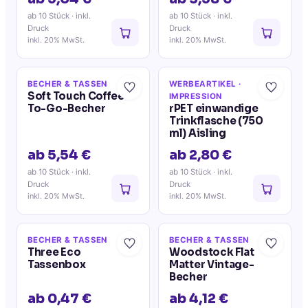
ab 10 Stück
· inkl.
ab 10 Stück
· inkl.
Druck
Druck
inkl. 20% MwSt.
inkl. 20% MwSt.
BECHER & TASSEN
WERBEARTIKEL
·
Soft Touch Coffee-
IMPRESSION
To-Go-Becher
rPET einwandige
Trinkflasche (750
ml) Aisling
ab 5,54 €
ab 2,80 €
ab 10 Stück
· inkl.
ab 10 Stück
· inkl.
Druck
Druck
inkl. 20% MwSt.
inkl. 20% MwSt.
BECHER & TASSEN
BECHER & TASSEN
Three Eco
Woodstock Flat
Tassenbox
Matter Vintage-
Becher
ab 0,47 €
ab 4,12 €