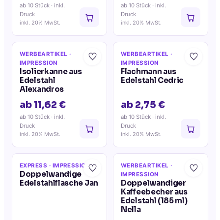
ab 10 Stück
· inkl.
ab 10 Stück
· inkl.
Druck
Druck
inkl. 20% MwSt.
inkl. 20% MwSt.
WERBEARTIKEL
·
WERBEARTIKEL
·
IMPRESSION
IMPRESSION
Isolierkanne aus
Flachmann aus
Edelstahl
Edelstahl Cedric
Alexandros
ab 11,62 €
ab 2,75 €
ab 10 Stück
· inkl.
ab 10 Stück
· inkl.
Druck
Druck
inkl. 20% MwSt.
inkl. 20% MwSt.
EXPRESS
· IMPRESSION
WERBEARTIKEL
·
Doppelwandige
IMPRESSION
Edelstahlflasche Jan
Doppelwandiger
Kaffeebecher aus
Edelstahl (185 ml)
Nella