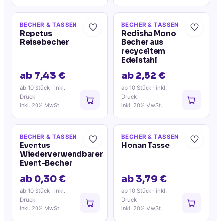
BECHER & TASSEN
BECHER & TASSEN
Repetus
Redisha Mono
Reisebecher
Becher aus
recyceltem
Edelstahl
ab 7,43 €
ab 2,52 €
ab 10 Stück
· inkl.
ab 10 Stück
· inkl.
Druck
Druck
inkl. 20% MwSt.
inkl. 20% MwSt.
BECHER & TASSEN
BECHER & TASSEN
Eventus
Honan Tasse
Wiederverwendbarer
Event-Becher
ab 0,30 €
ab 3,79 €
ab 10 Stück
· inkl.
ab 10 Stück
· inkl.
Druck
Druck
inkl. 20% MwSt.
inkl. 20% MwSt.