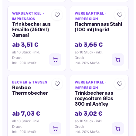
WERBEARTIKEL
·
WERBEARTIKEL
·
IMPRESSION
IMPRESSION
Trinkbecher aus
Flachmann aus Stahl
Emaille (350ml)
(100 ml) Ingrid
Jamaal
ab 3,51 €
ab 3,65 €
ab 10 Stück
· inkl.
ab 10 Stück
· inkl.
Druck
Druck
inkl. 20% MwSt.
inkl. 20% MwSt.
BECHER & TASSEN
WERBEARTIKEL
·
Resboo
IMPRESSION
Thermobecher
Trinkbecher aus
recyceltem Glas
300 ml Ashley
ab 7,03 €
ab 3,02 €
ab 10 Stück
· inkl.
ab 10 Stück
· inkl.
Druck
Druck
inkl. 20% MwSt.
inkl. 20% MwSt.