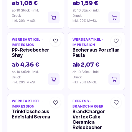
ab 1,06 €
ab 1,59 €
ab 10 Stück
· inkl.
ab 10 Stück
· inkl.
Druck
Druck
inkl. 20% MwSt.
inkl. 20% MwSt.
WERBEARTIKEL
·
WERBEARTIKEL
·
IMPRESSION
IMPRESSION
PP-Reisebecher
Becher aus Porzellan
Shay
Paula
ab 4,36 €
ab 2,07 €
ab 10 Stück
· inkl.
ab 10 Stück
· inkl.
Druck
Druck
inkl. 20% MwSt.
inkl. 20% MwSt.
WERBEARTIKEL
·
EXPRESS
·
IMPRESSION
BRANDCHARGER
Trinkflasche aus
BrandCharger
Edelstahl Serena
Vortex Calix
Ceramica
Reisebecher