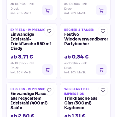
ab 10 Stück
· inkl.
ab 10 Stück
· inkl.
Druck
Druck
inkl. 20% MwSt.
inkl. 20% MwSt.
EXPRESS
· IMPRESSION
BECHER & TASSEN
Einwandige
Festivo
Edelstahl-
Wiederverwendbarer
Trinkflasche 650 ml
Partybecher
Cindy
ab 3,71 €
ab 0,34 €
ab 10 Stück
· inkl.
ab 10 Stück
· inkl.
Druck
Druck
inkl. 20% MwSt.
inkl. 20% MwSt.
EXPRESS
· IMPRESSION
WERBEARTIKEL
·
Einwandige Flasche
IMPRESSION
aus recyceltem
Trinkflasche aus
Edelstahl (400 ml)
Glas (500 ml)
Sable
Kaydence
ab 2,80 €
ab 1,31 €