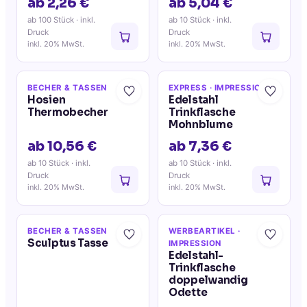
ab 2,26 €
ab 5,04 €
ab 100 Stück
· inkl.
ab 10 Stück
· inkl.
Druck
Druck
inkl. 20% MwSt.
inkl. 20% MwSt.
BECHER & TASSEN
EXPRESS
· IMPRESSION
Hosien
Edelstahl
Thermobecher
Trinkflasche
Mohnblume
ab 10,56 €
ab 7,36 €
ab 10 Stück
· inkl.
ab 10 Stück
· inkl.
Druck
Druck
inkl. 20% MwSt.
inkl. 20% MwSt.
BECHER & TASSEN
WERBEARTIKEL
·
Sculptus Tasse
IMPRESSION
Edelstahl-
Trinkflasche
doppelwandig
Odette