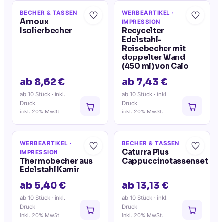
BECHER & TASSEN
WERBEARTIKEL
·
Arnoux
IMPRESSION
Isolierbecher
Recycelter
Edelstahl-
Reisebecher mit
doppelter Wand
(450 ml) von Calo
ab 8,62 €
ab 7,43 €
ab 10 Stück
· inkl.
ab 10 Stück
· inkl.
Druck
Druck
inkl. 20% MwSt.
inkl. 20% MwSt.
WERBEARTIKEL
·
BECHER & TASSEN
Caturra Plus
IMPRESSION
Thermobecher aus
Cappuccinotassenset
Edelstahl Kamir
ab 5,40 €
ab 13,13 €
ab 10 Stück
· inkl.
ab 10 Stück
· inkl.
Druck
Druck
inkl. 20% MwSt.
inkl. 20% MwSt.