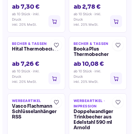
ab 7,30 €
ab 2,78 €
ab 10 Stück
· inkl.
ab 10 Stück
· inkl.
Druck
Druck
inkl. 20% MwSt.
inkl. 20% MwSt.
BECHER & TASSEN
BECHER & TASSEN
Hital Thermobecher
Booka Plus
Thermobecher
ab 7,26 €
ab 10,08 €
ab 10 Stück
· inkl.
ab 10 Stück
· inkl.
Druck
Druck
inkl. 20% MwSt.
inkl. 20% MwSt.
WERBEARTIKEL
WERBEARTIKEL
·
Vasco Flachmann
IMPRESSION
Schlüsselanhänger
Doppelwandiger
RSS
Trinkbecher aus
Edelstahl 590 ml
Arnold