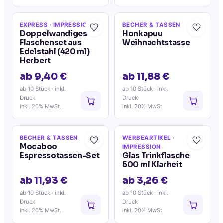
EXPRESS
· IMPRESSION
BECHER & TASSEN
Doppelwandiges
Honkapuu
Flaschenset aus
Weihnachtstasse
Edelstahl (420 ml)
Herbert
ab 9,40 €
ab 11,88 €
ab 10 Stück
· inkl.
ab 10 Stück
· inkl.
Druck
Druck
inkl. 20% MwSt.
inkl. 20% MwSt.
BECHER & TASSEN
WERBEARTIKEL
·
Mocaboo
IMPRESSION
Espressotassen-Set
Glas Trinkflasche
500 ml Klarheit
ab 11,93 €
ab 3,26 €
ab 10 Stück
· inkl.
ab 10 Stück
· inkl.
Druck
Druck
inkl. 20% MwSt.
inkl. 20% MwSt.