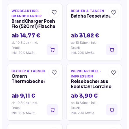
WERBEARTIKEL
·
BECHER & TASSEN
Baicha Teeservice
BRANDCHARGER
BrandCharger Posh
Flo (520 ml) Flasche
ab 14,77 €
ab 31,82 €
ab 10 Stück
· inkl.
ab 10 Stück
· inkl.
Druck
Druck
inkl. 20% MwSt.
inkl. 20% MwSt.
BECHER & TASSEN
WERBEARTIKEL
·
Omern
IMPRESSION
Thermobecher
Reisebecher aus
Edelstahl Lorraine
ab 9,11 €
ab 3,90 €
ab 10 Stück
· inkl.
ab 10 Stück
· inkl.
Druck
Druck
inkl. 20% MwSt.
inkl. 20% MwSt.