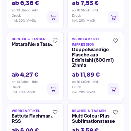
ab 6,36 €
ab 7,53 €
ab 10 Stück
· inkl.
ab 10 Stück
· inkl.
Druck
Druck
inkl. 20% MwSt.
inkl. 20% MwSt.
BECHER & TASSEN
WERBEARTIKEL
·
Matara Nera Tasse
IMPRESSION
Doppelwandige
Flasche aus
Edelstahl (800 ml)
Zinnia
ab 4,27 €
ab 11,89 €
ab 10 Stück
· inkl.
ab 10 Stück
· inkl.
Druck
Druck
inkl. 20% MwSt.
inkl. 20% MwSt.
WERBEARTIKEL
BECHER & TASSEN
Battuta Flachmann
MultiColour Plus
RSS
Sublimationstasse
ab 5,04 €
ab 3,58 €