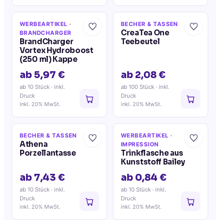
WERBEARTIKEL
·
BECHER & TASSEN
CreaTea One
BRANDCHARGER
BrandCharger
Teebeutel
Vortex Hydroboost
(250 ml) Kappe
ab 5,97 €
ab 2,08 €
ab 10 Stück
· inkl.
ab 100 Stück
· inkl.
Druck
Druck
inkl. 20% MwSt.
inkl. 20% MwSt.
BECHER & TASSEN
WERBEARTIKEL
·
Athena
IMPRESSION
Porzellantasse
Trinkflasche aus
Kunststoff Bailey
ab 7,43 €
ab 0,84 €
ab 10 Stück
· inkl.
ab 10 Stück
· inkl.
Druck
Druck
inkl. 20% MwSt.
inkl. 20% MwSt.