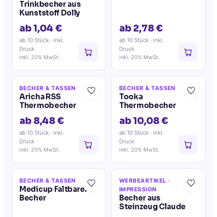
Trinkbecher aus
Kunststoff Dolly
ab 1,04 €
ab 2,78 €
ab 10 Stück
· inkl.
ab 10 Stück
· inkl.
Druck
Druck
inkl. 20% MwSt.
inkl. 20% MwSt.
BECHER & TASSEN
BECHER & TASSEN
Aricha RSS
Tooka
Thermobecher
Thermobecher
ab 8,48 €
ab 10,08 €
ab 10 Stück
· inkl.
ab 10 Stück
· inkl.
Druck
Druck
inkl. 20% MwSt.
inkl. 20% MwSt.
BECHER & TASSEN
WERBEARTIKEL
·
Medicup Faltbarer
IMPRESSION
Becher
Becher aus
Steinzeug Claude