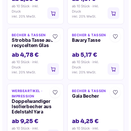
ab 10 Stück
· inkl.
ab 10 Stück
· inkl.
Druck
Druck
inkl. 20% MwSt.
inkl. 20% MwSt.
BECHER & TASSEN
BECHER & TASSEN
Strobba Tasse aus
Bavary Tasse
recyceltem Glas
ab 4,78 €
ab 5,17 €
ab 10 Stück
· inkl.
ab 10 Stück
· inkl.
Druck
Druck
inkl. 20% MwSt.
inkl. 20% MwSt.
WERBEARTIKEL
·
BECHER & TASSEN
Gaia Becher
IMPRESSION
Doppelwandiger
Isolierbecher aus
Edelstahl Yara
ab 9,25 €
ab 4,25 €
ab 10 Stück
· inkl.
ab 10 Stück
· inkl.