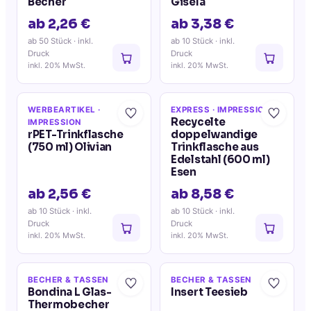
Becher
Gisela
ab 2,26 €
ab 3,38 €
ab 50 Stück
· inkl.
ab 10 Stück
· inkl.
Druck
Druck
inkl. 20% MwSt.
inkl. 20% MwSt.
WERBEARTIKEL
·
EXPRESS
· IMPRESSION
Recycelte
IMPRESSION
rPET-Trinkflasche
doppelwandige
(750 ml) Olivian
Trinkflasche aus
Edelstahl (600 ml)
Esen
ab 2,56 €
ab 8,58 €
ab 10 Stück
· inkl.
ab 10 Stück
· inkl.
Druck
Druck
inkl. 20% MwSt.
inkl. 20% MwSt.
BECHER & TASSEN
BECHER & TASSEN
Bondina L Glas-
Insert Teesieb
Thermobecher