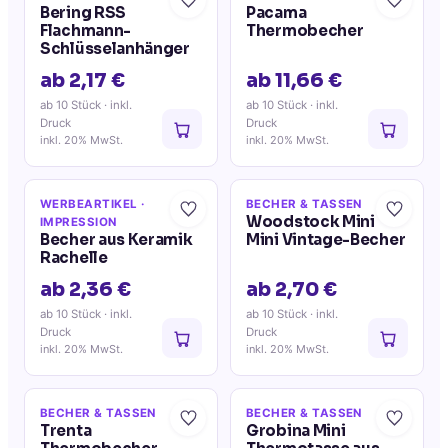
Bering RSS
Pacama
Flachmann-
Thermobecher
Schlüsselanhänger
ab 2,17 €
ab 11,66 €
ab 10 Stück
· inkl.
ab 10 Stück
· inkl.
Druck
Druck
inkl. 20% MwSt.
inkl. 20% MwSt.
WERBEARTIKEL
·
BECHER & TASSEN
Woodstock Mini
IMPRESSION
Becher aus Keramik
Mini Vintage-Becher
Rachelle
ab 2,36 €
ab 2,70 €
ab 10 Stück
· inkl.
ab 10 Stück
· inkl.
Druck
Druck
inkl. 20% MwSt.
inkl. 20% MwSt.
BECHER & TASSEN
BECHER & TASSEN
Trenta
Grobina Mini