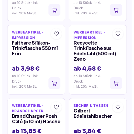
ab 10 Stück
· inkl.
ab 10 Stück
· inkl.
Druck
Druck
inkl. 20% MwSt.
inkl. 20% MwSt.
WERBEARTIKEL
·
WERBEARTIKEL
·
IMPRESSION
IMPRESSION
Faltbare Silikon-
Recycelte
Trinkflasche 550 ml
Trinkflasche aus
Erin
Edelstahl (500 ml)
Zeno
ab 3,98 €
ab 4,58 €
ab 10 Stück
· inkl.
ab 10 Stück
· inkl.
Druck
Druck
inkl. 20% MwSt.
inkl. 20% MwSt.
WERBEARTIKEL
·
BECHER & TASSEN
Gilbert
BRANDCHARGER
BrandCharger Posh
Edelstahlbecher
Café (510 ml) Flasche
ab 13,85 €
ab 3,84 €