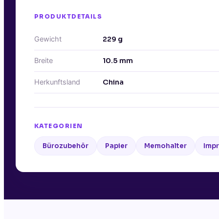
PRODUKTDETAILS
Gewicht
229
g
Breite
10.5
mm
Herkunftsland
China
KATEGORIEN
Bürozubehör
Papier
Memohalter
Impr