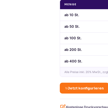
MENGE
ab
10
St.
ab
50
St.
ab
100
St.
ab
200
St.
ab
400
St.
Alle Preise
inkl. 20% MwSt.
, zzg
Jetzt konfigurieren
Kostenlose Druckvorschau