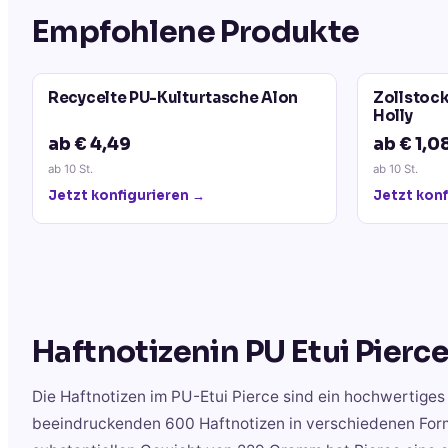
Empfohlene Produkte
Recycelte PU-Kulturtasche Alon
Zollstock
Holly
ab € 4,49
ab € 1,0
ab
10
St.
ab
10
St.
Jetzt konfigurieren →
Jetzt konf
Haftnotizenin PU Etui Pierc
Die Haftnotizen im PU-Etui Pierce sind ein hochwertige
beeindruckenden 600 Haftnotizen in verschiedenen For