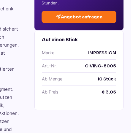
Stunden.
schenk,
Angebot anfragen
d sichert
ch
Auf einen Blick
ierungen.
.at
Marke
IMPRESSION
Art.-Nr.
GIVING-8005
tierten
Ab Menge
10
Stück
gment.
Ab Preis
€
3,05
nutzen
k,
Aktionen.
utzen
he und