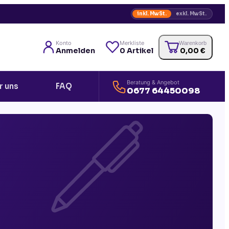
inkl. MwSt.
exkl. MwSt.
Konto
Merkliste
Warenkorb
Anmelden
0
Artikel
0,00
€
Beratung & Angebot
r uns
FAQ
0677 64450098