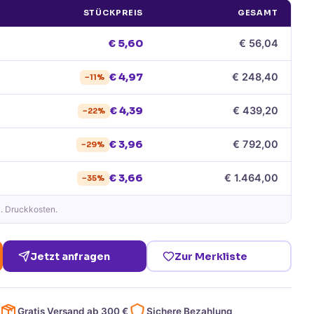
STÜCKPREIS
GESAMT
€
5,60
€
56,04
€
4,97
€
248,40
−
11
%
€
4,39
€
439,20
−
22
%
€
3,96
€
792,00
−
29
%
€
3,66
€
1.464,00
−
35
%
l. Druckkosten.
Jetzt anfragen
Zur Merkliste
Gratis Versand ab
300
€
Sichere Bezahlung