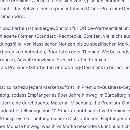
chte Premium-Wertigkeit, die sich von typischen einfachen
 macht das Set zu einem repräsentativen Office-Premium-Ge
nommen wird.
n und Farben ist außergewöhnlich für Office-Werbeartikel un
hiedene Formen (Standard-Rechtecke, Streifen, vielleicht au
ungsfälle, von klassischen Notizen bis zu spezifischen Mark
rtieren von Aufgaben, Prioritäten oder Themen. Werbetrends
erungen, Anwaltskanzleien, Steuerberater, Premium-
als Premium-Mitarbeiter-Onboarding-Geschenk in büroorien
asst zu nahezu jedem Markenauftritt im Premium-Business-Se
lebig, sodass Empfänger es über Jahre hinweg im Büroalltag 
antiert eine durchdachte Material-Mischung, die Premium-Opti
 Mindestbestellmenge von 10 Stück erlaubt selektive Premium-
Stückpreise für umfangreichere Distributionen. Empfänger n
ber Monate hinweg, was Ihrer Marke besonders kontinuierlic