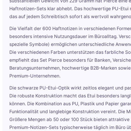
substantiellen Gewicht von 229 Gramm hat Pierce eine e
Haftnotizen-Sets klar abhebt. Das hochwertige PU-Etui
das auf jedem Schreibtisch sofort als wertvoll wahrge
Die Vielfalt der 600 Haftnotizen in verschiedenen Forme
besonders intensive Nutzungsdauer im Büroalltag. Versc
spezielle Symbole) ermöglichen unterschiedliche Anwend
Die verschiedenen Farben unterstützen das farbliche So
empfiehlt das Set Pierce besonders für Banken, Versich
Beratungsunternehmen, hochwertige B2B-Marken sowie 
Premium-Unternehmen.
Die schwarze PU-Etui-Optik wirkt zeitlos elegant und p
Die robuste Konstruktion macht das Etui besonders lang
können. Die Kombination aus PU, Plastik und Papier gar
Funktionalität und langlebige Konstruktion vereint. Die
Größere Mengen ab 50 oder 100 Stück bieten attraktive 
Premium-Notizen-Sets typischerweise täglich im Büro ü