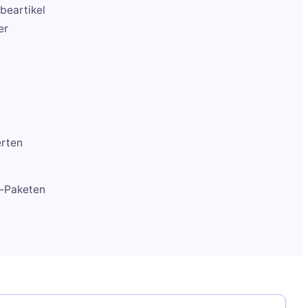
beartikel
er
erten
z-Paketen