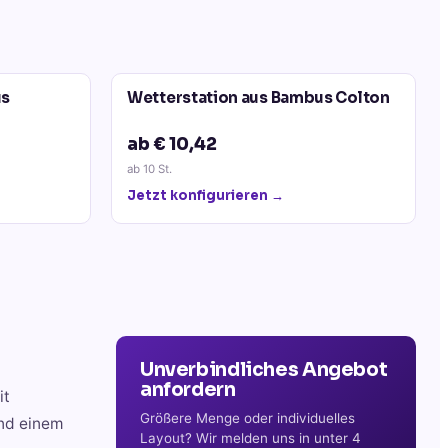
us
Wetterstation aus Bambus Colton
ab € 10,42
ab
10
St.
Jetzt konfigurieren →
Unverbindliches Angebot
anfordern
it
Größere Menge oder individuelles
und einem
Layout? Wir melden uns in unter 4