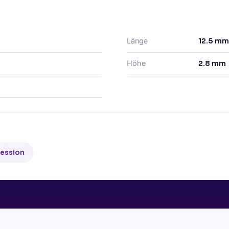
Länge
12.5
mm
Höhe
2.8
mm
ession