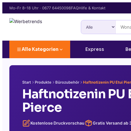
Mo–Fr 8–18 Uhr
·
0677 64450098
FAQ
Hilfe & Kontakt
Alle Kategorien
Express
Be
Start
Produkte
Bürozubehör
Haftnotizenin PU Etui Pie
Haftnotizenin PU 
Pierce
Kostenlose Druckvorschau
Gratis Versand ab