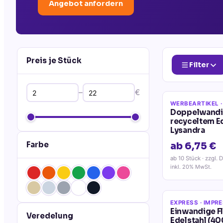
Angebot anfordern
Preis je Stück
Filter
–
€
WERBEARTIKEL
·
Doppelwandig
recyceltem Ed
Lysandra
Farbe
ab 6,75 €
ab 10 Stück
· zzgl. 
inkl. 20% MwSt.
EXPRESS
· IMPR
Einwandige F
Veredelung
Edelstahl (40