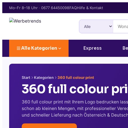
Mo–Fr 8–18 Uhr
·
0677 64450098
FAQ
Hilfe & Kontakt
Alle Kategorien
Express
Be
Start
Kategorien
360 full colour print
360 full colour pr
360 full colour print mit Ihrem Logo bedrucken las
schon ab kleinen Mengen, mit professioneller Vere
und schneller Lieferung nach Österreich & Deutsc