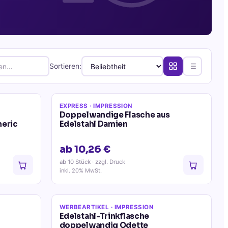
Sortieren:
EXPRESS
· IMPRESSION
Doppelwandige Flasche aus
meric
Edelstahl Damien
ab 10,26 €
ab 10 Stück
· zzgl. Druck
inkl. 20% MwSt.
WERBEARTIKEL
· IMPRESSION
Edelstahl-Trinkflasche
doppelwandig Odette