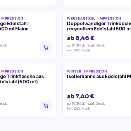
 IMPRESSION
WERBEARTIKEL
· IMPRESSION
e Edelstahl-
Doppelwandiger Trinkbeche
500 ml Elaine
recyceltem Edelstahl 500 ml
ab 6,46 €
Druck
ab 10 Stück
· zzgl. Druck
inkl. 20% MwSt.
 IMPRESSION
WINTER
· IMPRESSION
e Trinkflasche aus
Isolierkanne aus Edelstahl 
elstahl (600 ml)
ab 7,40 €
Druck
ab 10 Stück
· zzgl. Druck
inkl. 20% MwSt.