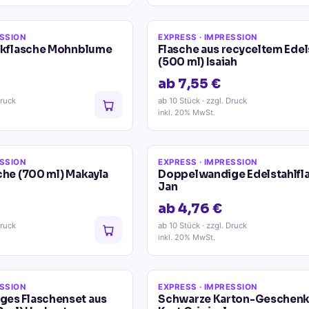
ESSION
EXPRESS
· IMPRESSION
inkflasche Mohnblume
Flasche aus recyceltem Edel
(500 ml) Isaiah
ab 7,55 €
Druck
ab 10 Stück
· zzgl. Druck
inkl. 20% MwSt.
ESSION
EXPRESS
· IMPRESSION
che (700 ml) Makayla
Doppelwandige Edelstahlfl
Jan
ab 4,76 €
Druck
ab 10 Stück
· zzgl. Druck
inkl. 20% MwSt.
ESSION
EXPRESS
· IMPRESSION
es Flaschenset aus
Schwarze Karton-Geschen