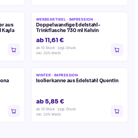
WERBEARTIKEL
· IMPRESSION
r aus
Doppelwandige Edelstahl-
 Kayla
Trinkflasche 730 ml Kelvin
ab 11,61 €
ab 10 Stück
· zzgl. Druck
inkl. 20% MwSt.
WINTER
· IMPRESSION
Mona
Isolierkanne aus Edelstahl Quentin
ab 5,85 €
ab 10 Stück
· zzgl. Druck
inkl. 20% MwSt.