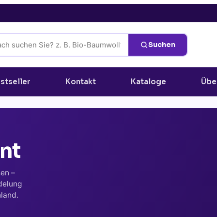
Suchen
stseller
Kontakt
Kataloge
Übe
int
sen –
delung
hland.