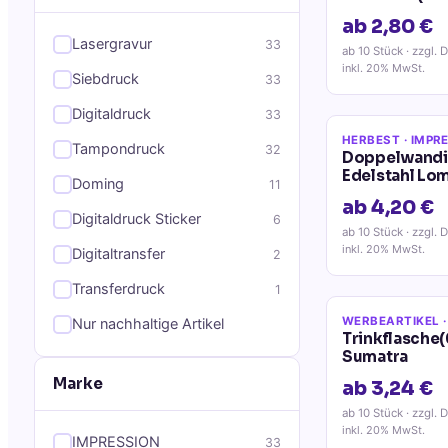
ab 2,80 €
Lasergravur
33
ab 10 Stück
· zzgl. 
inkl. 20% MwSt.
Siebdruck
33
Digitaldruck
33
HERBEST
· IMPR
Tampondruck
32
Doppelwandig
Edelstahl Lo
Doming
11
ab 4,20 €
Digitaldruck Sticker
6
ab 10 Stück
· zzgl. 
inkl. 20% MwSt.
Digitaltransfer
2
Transferdruck
1
WERBEARTIKEL
·
Nur nachhaltige Artikel
Trinkflasche(
Sumatra
Marke
ab 3,24 €
ab 10 Stück
· zzgl. 
inkl. 20% MwSt.
IMPRESSION
33