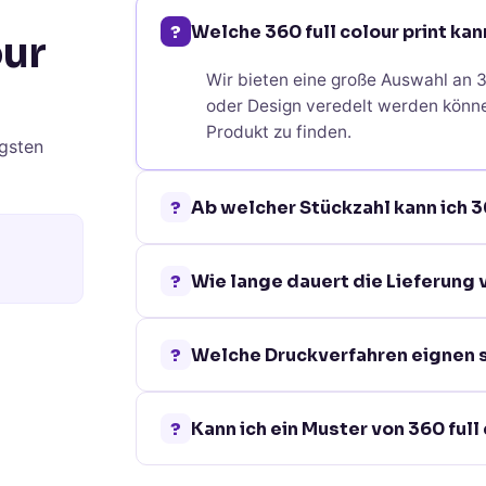
?
Welche 360 full colour print kan
our
Wir bieten eine große Auswahl an 36
oder Design veredelt werden könne
Produkt zu finden.
gsten
?
Ab welcher Stückzahl kann ich 36
Bei den meisten 360 full colour prin
?
Wie lange dauert die Lieferung v
genaue Mindestbestellmenge finden
Die Standardlieferzeit für 360 full
?
Welche Druckverfahren eignen sic
10 Werktage. Für dringende Projekt
Je nach Material und Oberfläche b
?
Kann ich ein Muster von 360 full
Tampondruck, Siebdruck, Lasergrav
optimalen Verfahren.
Ja, für viele unserer 360 full colo