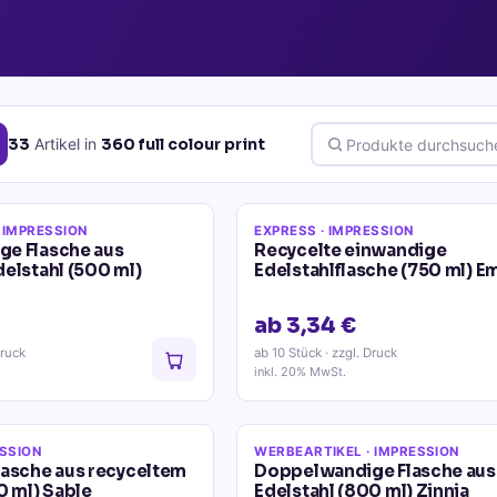
33
Artikel
in
360 full colour print
 IMPRESSION
EXPRESS
· IMPRESSION
e Flasche aus
Recycelte einwandige
elstahl (500 ml)
Edelstahlflasche (750 ml) E
ab 3,34 €
Druck
ab 10 Stück
· zzgl. Druck
inkl. 20% MwSt.
ESSION
WERBEARTIKEL
· IMPRESSION
lasche aus recyceltem
Doppelwandige Flasche aus
0 ml) Sable
Edelstahl (800 ml) Zinnia