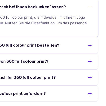
n ich bei Ihnen bedrucken lassen?
0 full colour print, die individuell mit Ihrem Logo
n. Nutzen Sie die Filterfunktion, um das passende
0 full colour print bestellen?
t ist eine Bestellung bereits ab 10 Stück möglich. Die
on 360 full colour print?
 Sie auf der jeweiligen Produktseite.
 colour print beträgt je nach Veredelungsverfahren 5-
h für 360 full colour print?
e bieten wir Express-Optionen an.
ieten wir verschiedene Veredelungsverfahren wie
 colour print anfordern?
ur oder Digitaldruck an. Wir beraten Sie gerne zum
ur print können wir Ihnen unbedruckte Muster