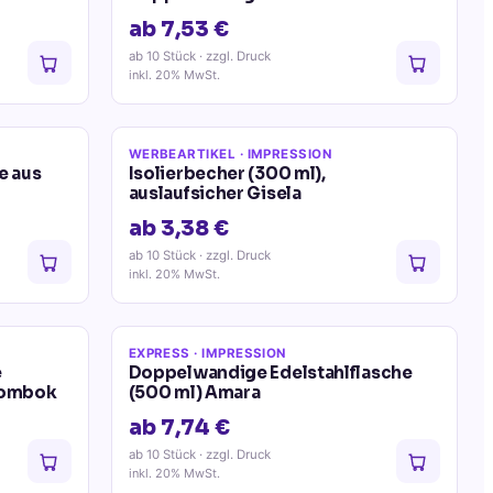
ab 7,53 €
ab 10 Stück
· zzgl. Druck
inkl. 20% MwSt.
WERBEARTIKEL
· IMPRESSION
e aus
Isolierbecher (300 ml),
auslaufsicher Gisela
ab 3,38 €
ab 10 Stück
· zzgl. Druck
inkl. 20% MwSt.
EXPRESS
· IMPRESSION
e
Doppelwandige Edelstahlflasche
 Lombok
(500 ml) Amara
ab 7,74 €
ab 10 Stück
· zzgl. Druck
inkl. 20% MwSt.