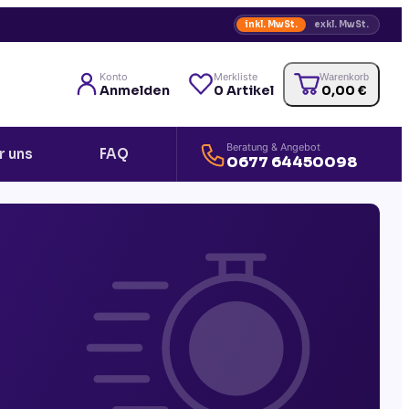
inkl. MwSt.
exkl. MwSt.
Konto
Merkliste
Warenkorb
Anmelden
0
Artikel
0,00
€
Beratung & Angebot
r uns
FAQ
0677 64450098