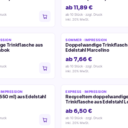
ab 11,89 €
Druck
ab 10 Stück
· zzgl. Druck
inkl. 20% MwSt.
ESSION
SOMMER
· IMPRESSION
e Trinkflasche aus
Doppelwandige Trinkflasch
mbok
Edelstahl Marcelino
ab 7,66 €
Druck
ab 10 Stück
· zzgl. Druck
inkl. 20% MwSt.
 IMPRESSION
EXPRESS
· IMPRESSION
650 ml) aus Edelstahl
Recyceltem doppelwandig
Trinkflasche aus Edelstahl
ab 6,50 €
Druck
ab 10 Stück
· zzgl. Druck
inkl. 20% MwSt.