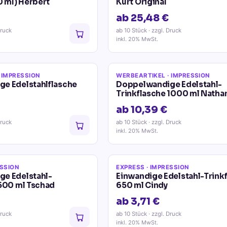
0 ml) Herbert
Kurt Original
ab 25,48 €
Druck
ab 10 Stück
· zzgl. Druck
inkl. 20% MwSt.
 IMPRESSION
WERBEARTIKEL
· IMPRESSION
e Edelstahlflasche
Doppelwandige Edelstahl-
Trinkflasche 1000 ml Nathan
ab 10,39 €
Druck
ab 10 Stück
· zzgl. Druck
inkl. 20% MwSt.
ESSION
EXPRESS
· IMPRESSION
e Edelstahl-
Einwandige Edelstahl-Trink
 500 ml Tschad
650 ml Cindy
ab 3,71 €
Druck
ab 10 Stück
· zzgl. Druck
inkl. 20% MwSt.