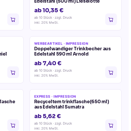
Edelstahl (500 ml) Lieselotte
ab 10,35 €
ab 10 Stück
· zzgl. Druck
inkl. 20% MwSt.
WERBEARTIKEL
· IMPRESSION
Doppelwandiger Trinkbecher aus
iel
Edelstahl 590 ml Arnold
ab 7,40 €
ab 10 Stück
· zzgl. Druck
inkl. 20% MwSt.
EXPRESS
· IMPRESSION
flasche
Recyceltem trinkflasche(650 ml)
aus Edelstahl Sumatra
ab 5,62 €
ab 10 Stück
· zzgl. Druck
inkl. 20% MwSt.