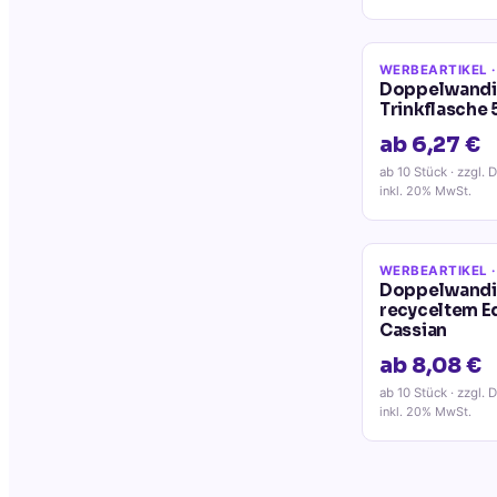
WERBEARTIKEL
·
Doppelwandig
Trinkflasche 
ab 6,27 €
ab 10 Stück
· zzgl. 
inkl. 20% MwSt.
WERBEARTIKEL
·
Doppelwandig
recyceltem Ed
Cassian
ab 8,08 €
ab 10 Stück
· zzgl. 
inkl. 20% MwSt.