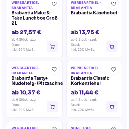
WERBEARTIKEL
·
WERBEARTIKEL
·
BRABANTIA
BRABANTIA
Brabantia Make &
Brabantia Käsehobel
Take Lunchbox Groß
2 L
ab 27,57 €
ab 13,75 €
ab 4 Stück
· zzgl.
ab 6 Stück
· zzgl.
Druck
Druck
inkl. 20% MwSt.
inkl. 20% MwSt.
WERBEARTIKEL
·
WERBEARTIKEL
·
BRABANTIA
BRABANTIA
Brabantia Tasty+
Brabantia Classic
Nudelteig-/Pizzaschneider
Korkenzieher
ab 10,37 €
ab 11,44 €
ab 6 Stück
· zzgl.
ab 4 Stück
· zzgl.
Druck
Druck
inkl. 20% MwSt.
inkl. 20% MwSt.
WERBEARTIKEL
·
SONSTIGES