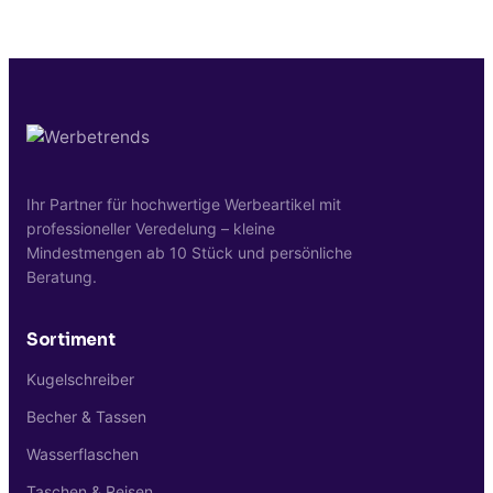
Ja, für viele unserer Brabantia können wir
gerne zum optimalen Verfahren.
Ihnen unbedruckte Muster zusenden.
Kontaktieren Sie uns einfach über unser
Kontaktformular.
Ihr Partner für hochwertige Werbeartikel mit
professioneller Veredelung – kleine
Mindestmengen ab 10 Stück und persönliche
Beratung.
Sortiment
Kugelschreiber
Becher & Tassen
Wasserflaschen
Taschen & Reisen