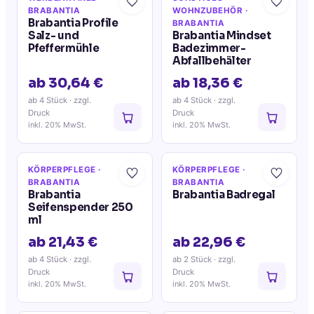
BRABANTIA
WOHNZUBEHÖR
·
Brabantia Profile
BRABANTIA
Salz- und
Brabantia Mindset
Pfeffermühle
Badezimmer-
Abfallbehälter
ab 30,64 €
ab 18,36 €
ab 4 Stück
· zzgl.
ab 4 Stück
· zzgl.
Druck
Druck
inkl. 20% MwSt.
inkl. 20% MwSt.
KÖRPERPFLEGE
·
KÖRPERPFLEGE
·
BRABANTIA
BRABANTIA
Brabantia
Brabantia Badregal
Seifenspender 250
ml
ab 21,43 €
ab 22,96 €
ab 4 Stück
· zzgl.
ab 2 Stück
· zzgl.
Druck
Druck
inkl. 20% MwSt.
inkl. 20% MwSt.