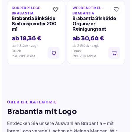
KÖRPERPFLEGE
·
WERBEARTIKEL
·
BRABANTIA
BRABANTIA
Brabantia SinkSide
Brabantia SinkSide
Seifenspender 200
Organizer
ml
Reinigungsset
ab 18,36 €
ab 30,64 €
ab 4 Stück
· zzgl.
ab 2 Stück
· zzgl.
Druck
Druck
inkl. 20% MwSt.
inkl. 20% MwSt.
ÜBER DIE KATEGORIE
Brabantia
mit Logo
Entdecken Sie unsere Auswahl an
Brabantia
– mit
Ihrem Logo veredelt, schon ab kleinen Mengen. Wir