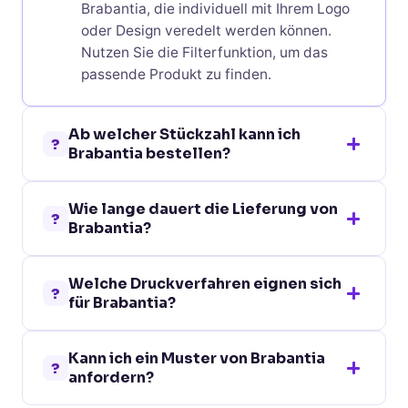
Brabantia, die individuell mit Ihrem Logo
oder Design veredelt werden können.
Nutzen Sie die Filterfunktion, um das
passende Produkt zu finden.
Ab welcher Stückzahl kann ich
?
Brabantia bestellen?
Bei den meisten Brabantia ist eine
Wie lange dauert die Lieferung von
Bestellung bereits ab 10 Stück möglich.
?
Brabantia?
Die genaue Mindestbestellmenge finden
Sie auf der jeweiligen Produktseite.
Die Standardlieferzeit für Brabantia
Welche Druckverfahren eignen sich
beträgt je nach Veredelungsverfahren 5-
?
für Brabantia?
10 Werktage. Für dringende Projekte
bieten wir Express-Optionen an.
Je nach Material und Oberfläche bieten
Kann ich ein Muster von Brabantia
wir verschiedene Veredelungsverfahren
?
anfordern?
wie Tampondruck, Siebdruck, Lasergravur
oder Digitaldruck an. Wir beraten Sie