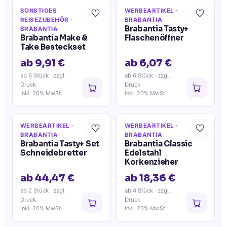
SONSTIGES
WERBEARTIKEL
·
REISEZUBEHÖR
·
BRABANTIA
Brabantia Tasty+
BRABANTIA
Brabantia Make &
Flaschenöffner
Take Besteckset
ab 9,91 €
ab 6,07 €
ab 6 Stück
· zzgl.
ab 6 Stück
· zzgl.
Druck
Druck
inkl. 20% MwSt.
inkl. 20% MwSt.
WERBEARTIKEL
·
WERBEARTIKEL
·
BRABANTIA
BRABANTIA
Brabantia Tasty+ Set
Brabantia Classic
Schneidebretter
Edelstahl
Korkenzieher
ab 44,47 €
ab 18,36 €
ab 2 Stück
· zzgl.
ab 4 Stück
· zzgl.
Druck
Druck
inkl. 20% MwSt.
inkl. 20% MwSt.