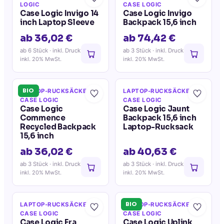
LOGIC
CASE LOGIC
Case Logic Invigo 14
Case Logic Invigo
inch Laptop Sleeve
Backpack 15,6 inch
ab 36,02 €
ab 74,42 €
ab 6 Stück
· inkl. Druck
ab 3 Stück
· inkl. Druck
inkl. 20% MwSt.
inkl. 20% MwSt.
BIO
LAPTOP-RUCKSÄCKE
·
LAPTOP-RUCKSÄCKE
·
CASE LOGIC
CASE LOGIC
Case Logic
Case Logic Jaunt
Commence
Backpack 15,6 inch
Recycled Backpack
Laptop-Rucksack
15,6 inch
ab 36,02 €
ab 40,63 €
ab 3 Stück
· inkl. Druck
ab 3 Stück
· inkl. Druck
inkl. 20% MwSt.
inkl. 20% MwSt.
BIO
LAPTOP-RUCKSÄCKE
·
LAPTOP-RUCKSÄCKE
·
CASE LOGIC
CASE LOGIC
Case Logic Era
Case Logic Uplink