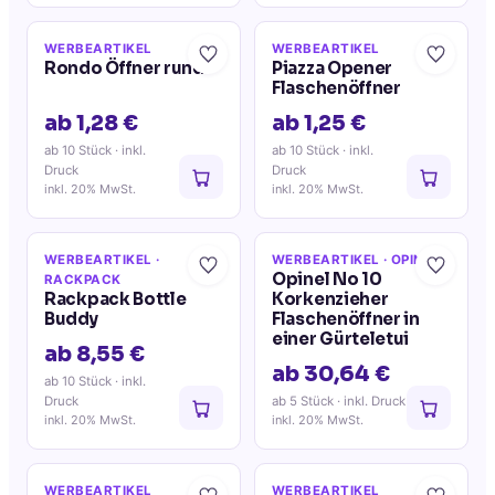
WERBEARTIKEL
WERBEARTIKEL
Rondo Öffner rund
Piazza Opener
Flaschenöffner
ab 1,28 €
ab 1,25 €
ab 10 Stück
· inkl.
ab 10 Stück
· inkl.
Druck
Druck
inkl. 20% MwSt.
inkl. 20% MwSt.
WERBEARTIKEL
·
WERBEARTIKEL
· OPINEL
Opinel No 10
RACKPACK
Rackpack Bottle
Korkenzieher
Buddy
Flaschenöffner in
einer Gürteletui
ab 8,55 €
ab 30,64 €
ab 10 Stück
· inkl.
Druck
ab 5 Stück
· inkl. Druck
inkl. 20% MwSt.
inkl. 20% MwSt.
WERBEARTIKEL
WERBEARTIKEL