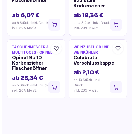
Flaschenöffner
Edelstahl
Korkenzieher
ab 6,07 €
ab 18,36 €
ab 6 Stück
· inkl. Druck
ab 4 Stück
· inkl. Druck
inkl. 20% MwSt.
inkl. 20% MwSt.
TASCHENMESSER &
WEINZUBEHÖR UND
MULTITOOLS
· OPINEL
WEINKÜHLER
Opinel No 10
Celebrate
Korkenzieher
Verschlusskappe
Flaschenöffner
ab 2,10 €
ab 28,34 €
ab 10 Stück
· inkl.
ab 5 Stück
· inkl. Druck
Druck
inkl. 20% MwSt.
inkl. 20% MwSt.