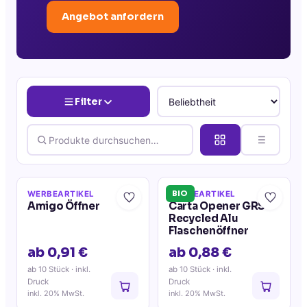
Angebot anfordern
Filter
BIO
WERBEARTIKEL
WERBEARTIKEL
Amigo Öffner
Carta Opener GRS
Recycled Alu
Flaschenöffner
ab 0,91 €
ab 0,88 €
ab 10 Stück
· inkl.
ab 10 Stück
· inkl.
Druck
Druck
inkl. 20% MwSt.
inkl. 20% MwSt.