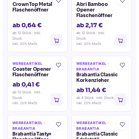
CrownTop Metal
Abri Bamboo
Flaschenöffner
Opener
Flaschenöffner
ab 0,64 €
ab 2,17 €
ab 10 Stück
· inkl.
ab 10 Stück
· inkl.
Druck
Druck
inkl. 20% MwSt.
inkl. 20% MwSt.
WERBEARTIKEL
WERBEARTIKEL
·
Coaster Opener
BRABANTIA
Flaschenöffner
Brabantia Classic
Korkenzieher
ab 0,41 €
ab 11,44 €
ab 10 Stück
· inkl.
Druck
ab 4 Stück
· inkl. Druck
inkl. 20% MwSt.
inkl. 20% MwSt.
WERBEARTIKEL
·
WERBEARTIKEL
·
BRABANTIA
BRABANTIA
Brabantia Tasty+
Brabantia Classic