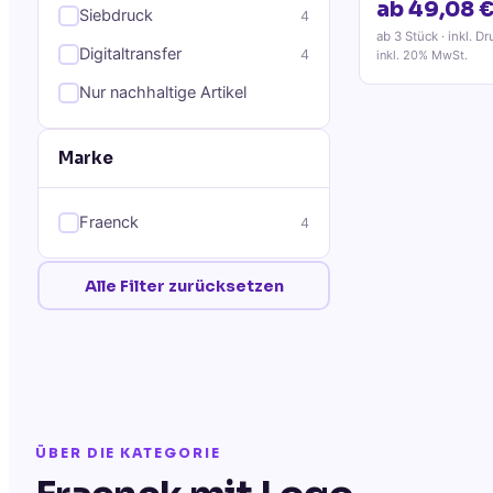
ab 49,08 
Siebdruck
4
ab 3 Stück
· inkl. Dr
Digitaltransfer
4
inkl. 20% MwSt.
Nur nachhaltige Artikel
Marke
Fraenck
4
Alle Filter zurücksetzen
ÜBER DIE KATEGORIE