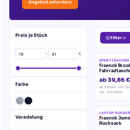
Angebot anfordern
Preis je Stück
Filter
–
€
SPORTTASCHEN
Fraenck Broo
Fahrradtasch
ab 39,86 €
Farbe
ab 3 Stück
· inkl. Dr
inkl. 20% MwSt.
LAPTOP-RUCKS
Veredelung
Fraenck Jame
Rucksack