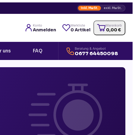
inkl. MwSt.
exkl. MwSt.
Konto
Merkliste
Warenkorb
Anmelden
0
Artikel
0,00
€
Beratung & Angebot
r uns
FAQ
0677 64450098