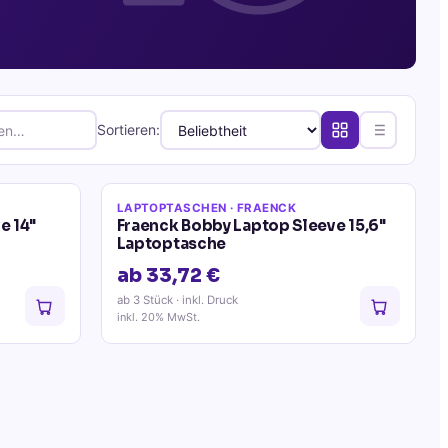
Sortieren:
LAPTOPTASCHEN
· FRAENCK
e 14"
Fraenck Bobby Laptop Sleeve 15,6"
Laptoptasche
ab 33,72 €
ab 3 Stück
· inkl. Druck
inkl. 20% MwSt.