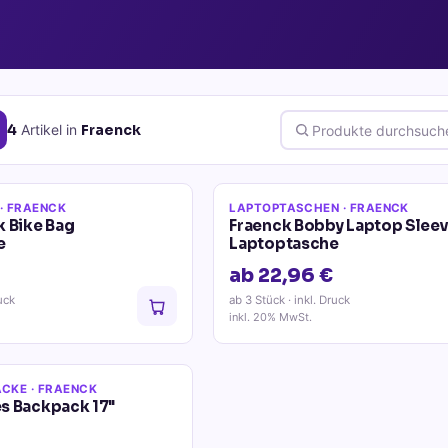
4
Artikel
in
Fraenck
· FRAENCK
LAPTOPTASCHEN
· FRAENCK
k Bike Bag
Fraenck Bobby Laptop Sleev
e
Laptoptasche
ab 22,96 €
uck
ab 3 Stück
· inkl. Druck
inkl. 20% MwSt.
ÄCKE
· FRAENCK
s Backpack 17"