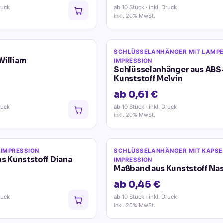
ruck
ab 10 Stück
· inkl. Druck
inkl. 20% MwSt.
SCHLÜSSELANHÄNGER MIT LAMP
William
IMPRESSION
Schlüsselanhänger aus ABS
Kunststoff Melvin
ab 0,61 €
ruck
ab 10 Stück
· inkl. Druck
inkl. 20% MwSt.
 IMPRESSION
SCHLÜSSELANHÄNGER MIT KAPSE
us Kunststoff Diana
IMPRESSION
Maßband aus Kunststoff Nas
ab 0,45 €
ruck
ab 10 Stück
· inkl. Druck
inkl. 20% MwSt.