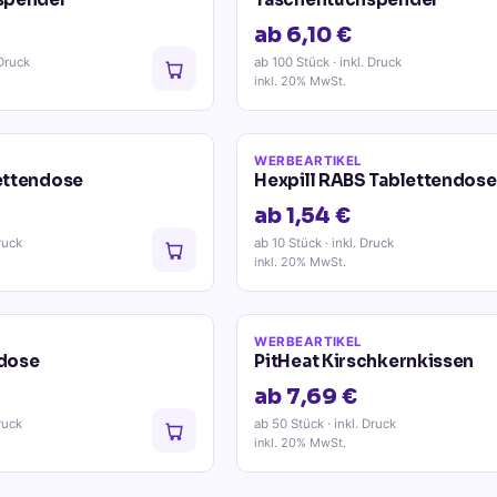
ab 6,10 €
 Druck
ab 100 Stück
· inkl. Druck
inkl. 20% MwSt.
WERBEARTIKEL
ettendose
Hexpill RABS Tablettendose
ab 1,54 €
ruck
ab 10 Stück
· inkl. Druck
inkl. 20% MwSt.
WERBEARTIKEL
ndose
PitHeat Kirschkernkissen
ab 7,69 €
ruck
ab 50 Stück
· inkl. Druck
inkl. 20% MwSt.