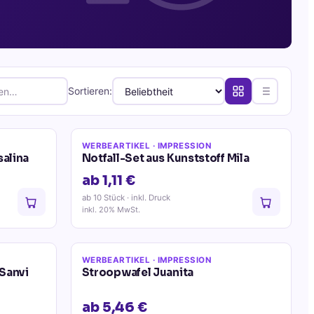
Sortieren:
WERBEARTIKEL
· IMPRESSION
salina
Notfall-Set aus Kunststoff Mila
ab 1,11 €
ab 10 Stück
· inkl. Druck
inkl. 20% MwSt.
WERBEARTIKEL
· IMPRESSION
 Sanvi
Stroopwafel Juanita
ab 5,46 €