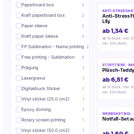
Paperboard box
2
ANTI-STRESSAR
Kraft paperboard box
2
Anti-Stress 
Lily
Paper sleeve
2
ab 1,34 €
Kraft paper sleeve
2
ab 10 Stück
· inkl. D
inkl. 20% MwSt.
FP Sublimation - Name printing
2
Free printing - Sublimation
2
STOFFTIERE
· IM
Prägung
1
Plüsch-Teddy
Lasergravur
1
ab 6,51 €
ab 10 Stück
· inkl. D
Digitaldruck Sticker
1
inkl. 20% MwSt.
Vinyl sticker (25.0 cm2)
1
Epoxy doming
1
WERBEARTIKEL
·
Notfall-Set a
Rotary screen printing
1
Vinyl sticker (50.0 cm2)
1