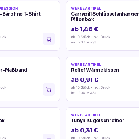
PRESSION
WERBEARTIKEL
-Bärohne T-Shirt
Carrypill Schlüsselanhänger
Pillenbox
ab 1,46 €
ruck
ab 10 Stück
· inkl. Druck
inkl. 20% MwSt.
WERBEARTIKEL
er-Maßband
Relief Wärmekissen
ab 0,91 €
ruck
ab 10 Stück
· inkl. Druck
inkl. 20% MwSt.
WERBEARTIKEL
box
Tubyk Kugelschreiber
ab 0,31 €
ruck
ab 10 Stück
· inkl. Druck