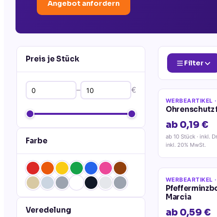
Angebot anfordern
Preis je Stück
Filter
–
€
WERBEARTIKEL
·
Ohrenschutz 
ab 0,19 €
ab 10 Stück
· inkl. D
Farbe
inkl. 20% MwSt.
WERBEARTIKEL
·
Pfefferminzb
Marcia
Veredelung
ab 0,59 €