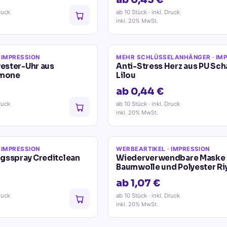
ab 0,43 €
ruck
ab 10 Stück
· inkl. Druck
inkl. 20% MwSt.
 IMPRESSION
MEHR SCHLÜSSELANHÄNGER
· IM
ester-Uhr aus
Anti-Stress Herz aus PU Sc
imone
Lilou
ab 0,44 €
ruck
ab 10 Stück
· inkl. Druck
inkl. 20% MwSt.
 IMPRESSION
WERBEARTIKEL
· IMPRESSION
gsspray Creditclean
Wiederverwendbare Maske 
Baumwolle und Polyester Ri
ab 1,07 €
ruck
ab 10 Stück
· inkl. Druck
inkl. 20% MwSt.