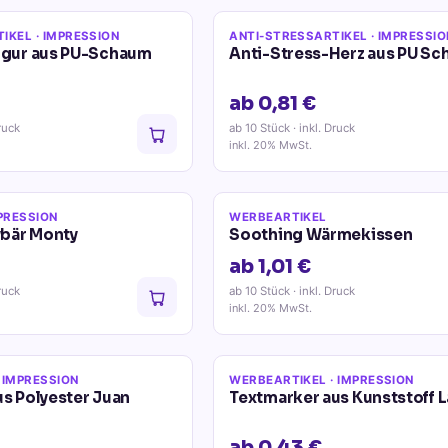
TIKEL
· IMPRESSION
ANTI-STRESSARTIKEL
· IMPRESSIO
Figur aus PU-Schaum
Anti-Stress-Herz aus PU Sc
ab 0,81 €
ruck
ab 10 Stück
· inkl. Druck
inkl. 20% MwSt.
PRESSION
WERBEARTIKEL
bär Monty
Soothing Wärmekissen
ab 1,01 €
ruck
ab 10 Stück
· inkl. Druck
inkl. 20% MwSt.
 IMPRESSION
WERBEARTIKEL
· IMPRESSION
us Polyester Juan
Textmarker aus Kunststoff L