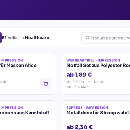
51
Artikel
in
Healthcare
 IMPRESSION
WERBEARTIKEL
· IMPRESSION
für Masken Alice
Notfall Set aus Polyester Ro
ab 1,89 €
ruck
ab 10 Stück
· inkl. Druck
inkl. 20% MwSt.
 IMPRESSION
EXPRESS
· IMPRESSION
onbons aus Kunststoff
Metalldose für Stroopwafel
ab 2,34 €