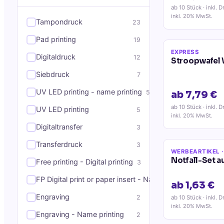
ab 10 Stück
· inkl. D
inkl. 20% MwSt.
Tampondruck
23
Pad printing
19
EXPRESS
Digitaldruck
12
Stroopwafel 
Siebdruck
7
UV LED printing - name printing
5
ab 7,79 €
ab 10 Stück
· inkl. D
UV LED printing
5
inkl. 20% MwSt.
Digitaltransfer
3
Transferdruck
3
WERBEARTIKEL
·
Notfall-Set a
Free printing - Digital printing
3
FP Digital print or paper insert - Name printing
3
ab 1,63 €
Engraving
2
ab 10 Stück
· inkl. D
inkl. 20% MwSt.
Engraving - Name printing
2