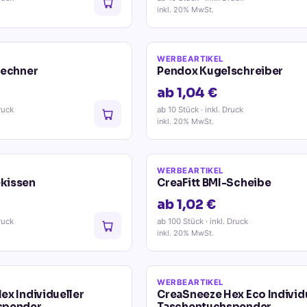
inkl. 20% MwSt.
WERBEARTIKEL
Rechner
Pendox Kugelschreiber
ab 1,04 €
ruck
ab 10 Stück
· inkl. Druck
inkl. 20% MwSt.
WERBEARTIKEL
kissen
CreaFitt BMI-Scheibe
ab 1,02 €
ruck
ab 100 Stück
· inkl. Druck
inkl. 20% MwSt.
WERBEARTIKEL
ex Individueller
CreaSneeze Hex Eco Individ
spender
Taschentuchspender