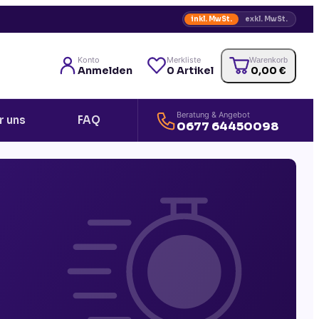
inkl. MwSt.
exkl. MwSt.
Konto
Merkliste
Warenkorb
Anmelden
0
Artikel
0,00
€
Beratung & Angebot
r uns
FAQ
0677 64450098