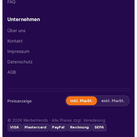
FAQ
Unternehmen
Über uns
Kontakt
Impressum
Datenschutz
AGB
Preisanzeige
inkl. MwSt.
exkl. MwSt.
©
2026
Werbetrends · Alle Preise zzgl. Veredelung
VISA
Mastercard
PayPal
Rechnung
SEPA