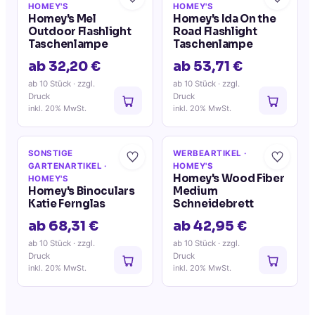
HOMEY'S
HOMEY'S
Homey's Mel
Homey's Ida On the
Outdoor Flashlight
Road Flashlight
Taschenlampe
Taschenlampe
ab 32,20 €
ab 53,71 €
ab 10 Stück
· zzgl.
ab 10 Stück
· zzgl.
Druck
Druck
inkl. 20% MwSt.
inkl. 20% MwSt.
SONSTIGE
WERBEARTIKEL
·
GARTENARTIKEL
·
HOMEY'S
Homey's Wood Fiber
HOMEY'S
Homey's Binoculars
Medium
Katie Fernglas
Schneidebrett
ab 68,31 €
ab 42,95 €
ab 10 Stück
· zzgl.
ab 10 Stück
· zzgl.
Druck
Druck
inkl. 20% MwSt.
inkl. 20% MwSt.