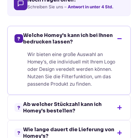
Schreiben Sie uns –
Antwort in unter 4 Std.
Welche Homey's kann ich bei Ihnen
?
bedrucken lassen?
Wir bieten eine große Auswahl an
Homey's, die individuell mit Ihrem Logo
oder Design veredelt werden können.
Nutzen Sie die Filterfunktion, um das
passende Produkt zu finden.
Ab welcher Stückzahl kann ich
?
Homey's bestellen?
Bei den meisten Homey's ist eine
Wie lange dauert die Lieferung von
Bestellung bereits ab 10 Stück möglich.
?
Homey's?