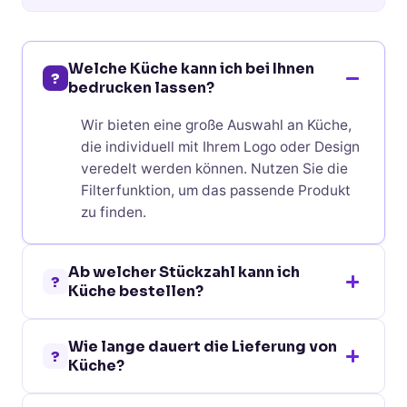
Welche Küche kann ich bei Ihnen
?
bedrucken lassen?
Wir bieten eine große Auswahl an Küche,
die individuell mit Ihrem Logo oder Design
veredelt werden können. Nutzen Sie die
Filterfunktion, um das passende Produkt
zu finden.
Ab welcher Stückzahl kann ich
?
Küche bestellen?
Bei den meisten Küche ist eine Bestellung
Wie lange dauert die Lieferung von
bereits ab 10 Stück möglich. Die genaue
?
Küche?
Mindestbestellmenge finden Sie auf der
jeweiligen Produktseite.
Die Standardlieferzeit für Küche beträgt je