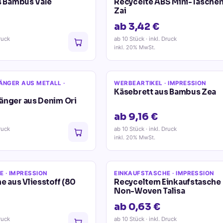
s Bambus Vale
Recycelte ABS Mini-Tasche
Zai
ab 3,42 €
ruck
ab 10 Stück
· inkl. Druck
inkl. 20% MwSt.
ÄNGER AUS METALL
·
WERBEARTIKEL
· IMPRESSION
Käsebrett aus Bambus Zea
änger aus Denim Ori
ab 9,16 €
ruck
ab 10 Stück
· inkl. Druck
inkl. 20% MwSt.
E
· IMPRESSION
EINKAUFSTASCHE
· IMPRESSION
e aus Vliesstoff (80
Recyceltem Einkaufstasche
Non-Woven Talisa
ab 0,63 €
ruck
ab 10 Stück
· inkl. Druck