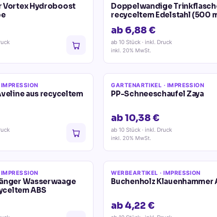
 Vortex Hydroboost
Doppelwandige Trinkflasch
pe
recyceltem Edelstahl (500 m
ab 6,88 €
ruck
ab 10 Stück
· inkl. Druck
inkl. 20% MwSt.
 IMPRESSION
GARTENARTIKEL
· IMPRESSION
Aveline aus recyceltem
PP-Schneeschaufel Zaya
ab 10,38 €
ruck
ab 10 Stück
· inkl. Druck
inkl. 20% MwSt.
 IMPRESSION
WERBEARTIKEL
· IMPRESSION
hänger Wasserwaage
Buchenholz Klauenhammer 
cyceltem ABS
ab 4,22 €