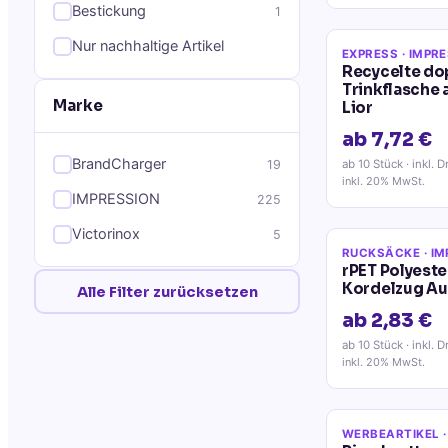
Bestickung
1
Nur nachhaltige Artikel
EXPRESS
· IMPR
Recycelte d
Trinkflasche 
Marke
Lior
ab 7,72 €
BrandCharger
19
ab 10 Stück
· inkl. D
inkl. 20% MwSt.
IMPRESSION
225
Victorinox
5
RUCKSÄCKE
· I
rPET Polyest
Kordelzug Au
Alle Filter zurücksetzen
ab 2,83 €
ab 10 Stück
· inkl. D
inkl. 20% MwSt.
WERBEARTIKEL
·