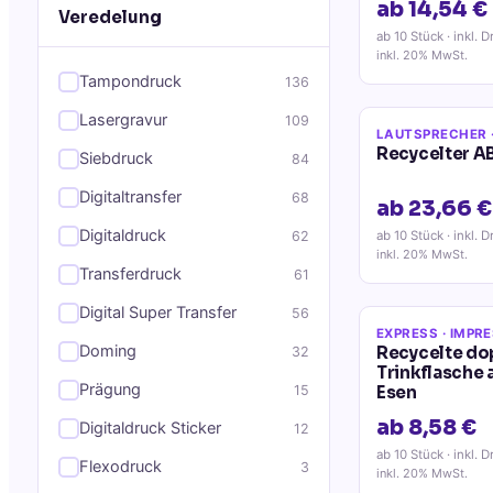
ab 14,54 €
Veredelung
ab 10 Stück
· inkl. D
inkl. 20% MwSt.
Tampondruck
136
Lasergravur
109
LAUTSPRECHER
Recycelter A
Siebdruck
84
Digitaltransfer
68
ab 23,66 €
Digitaldruck
62
ab 10 Stück
· inkl. D
inkl. 20% MwSt.
Transferdruck
61
Digital Super Transfer
56
EXPRESS
· IMPR
Doming
Recycelte d
32
Trinkflasche 
Prägung
15
Esen
ab 8,58 €
Digitaldruck Sticker
12
ab 10 Stück
· inkl. D
Flexodruck
3
inkl. 20% MwSt.