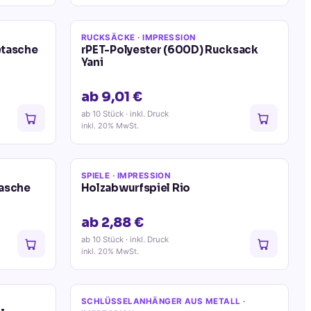
RUCKSÄCKE
· IMPRESSION
etasche
rPET-Polyester (600D) Rucksack
Yani
ab 9,01 €
ab 10 Stück
· inkl. Druck
inkl. 20% MwSt.
SPIELE
· IMPRESSION
tasche
Holzabwurfspiel Rio
ab 2,88 €
ab 10 Stück
· inkl. Druck
inkl. 20% MwSt.
SCHLÜSSELANHÄNGER AUS METALL
·