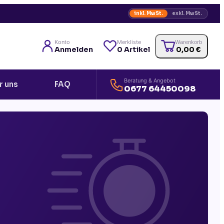
inkl. MwSt.
exkl. MwSt.
Konto
Merkliste
Warenkorb
Anmelden
0
Artikel
0,00
€
Beratung & Angebot
r uns
FAQ
0677 64450098