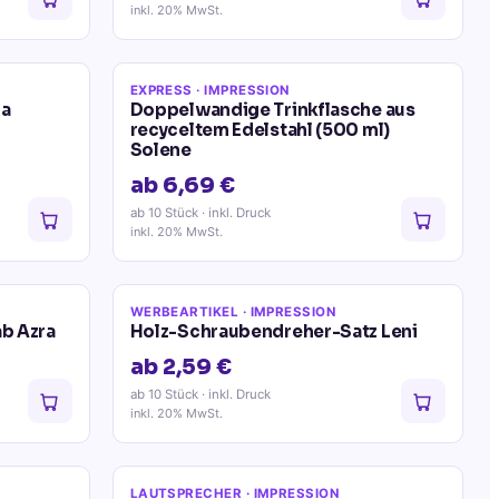
inkl. 20% MwSt.
EXPRESS
· IMPRESSION
ia
Doppelwandige Trinkflasche aus
recyceltem Edelstahl (500 ml)
Solene
ab 6,69 €
ab 10 Stück
· inkl. Druck
inkl. 20% MwSt.
WERBEARTIKEL
· IMPRESSION
b Azra
Holz-Schraubendreher-Satz Leni
ab 2,59 €
ab 10 Stück
· inkl. Druck
inkl. 20% MwSt.
LAUTSPRECHER
· IMPRESSION