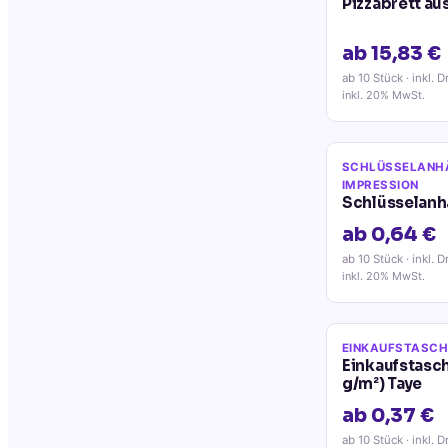
Pizzabrett au
ab 15,83 €
ab 10 Stück
· inkl. D
inkl. 20% MwSt.
SCHLÜSSELANH
IMPRESSION
Schlüsselanh
ab 0,64 €
ab 10 Stück
· inkl. D
inkl. 20% MwSt.
EINKAUFSTASCH
Einkaufstasch
g/m²) Taye
ab 0,37 €
ab 10 Stück
· inkl. D