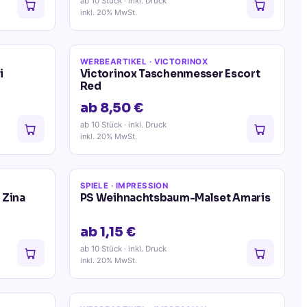
ab 10 Stück
· inkl. Druck
inkl. 20% MwSt.
WERBEARTIKEL
· VICTORINOX
i
Victorinox Taschenmesser Escort
Red
ab 8,50 €
ab 10 Stück
· inkl. Druck
inkl. 20% MwSt.
SPIELE
· IMPRESSION
 Zina
PS Weihnachtsbaum-Malset Amaris
ab 1,15 €
ab 10 Stück
· inkl. Druck
inkl. 20% MwSt.