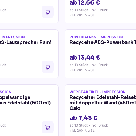
ab 12,66 €
ruck
ab 10 Stück
· inkl. Druck
inkl. 20% MwSt.
· IMPRESSION
POWERBANKS
· IMPRESSION
BS-Lautsprecher Rumi
Recycelte ABS-Powerbank 
ab 13,44 €
ruck
ab 10 Stück
· inkl. Druck
inkl. 20% MwSt.
ESSION
WERBEARTIKEL
· IMPRESSION
oppelwandige
Recycelter Edelstahl-Reise
aus Edelstahl (600 ml)
mit doppelter Wand (450 ml
Calo
ab 7,43 €
ruck
ab 10 Stück
· inkl. Druck
inkl. 20% MwSt.