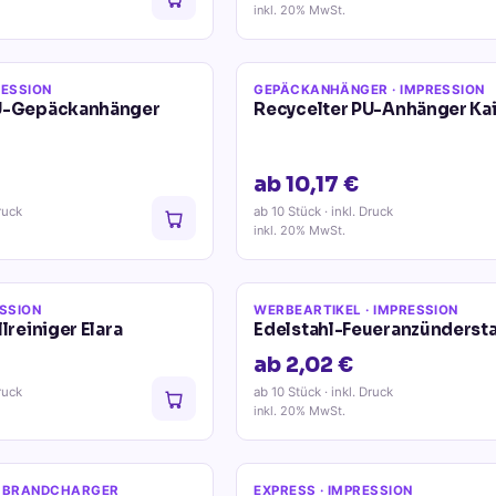
inkl. 20% MwSt.
RESSION
GEPÄCKANHÄNGER
· IMPRESSION
PU-Gepäckanhänger
Recycelter PU-Anhänger Ka
ab 10,17 €
ruck
ab 10 Stück
· inkl. Druck
inkl. 20% MwSt.
ESSION
WERBEARTIKEL
· IMPRESSION
lreiniger Elara
Edelstahl-Feueranzündersta
ab 2,02 €
ruck
ab 10 Stück
· inkl. Druck
inkl. 20% MwSt.
 BRANDCHARGER
EXPRESS
· IMPRESSION