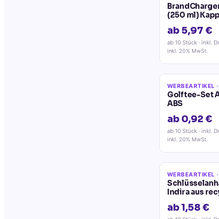
BrandCharger
(250 ml) Kap
ab 5,97 €
ab 10 Stück
· inkl. D
inkl. 20% MwSt.
WERBEARTIKEL
·
Golftee-Set 
ABS
ab 0,92 €
ab 10 Stück
· inkl. D
inkl. 20% MwSt.
WERBEARTIKEL
·
Schlüsselan
Indira aus re
ab 1,58 €