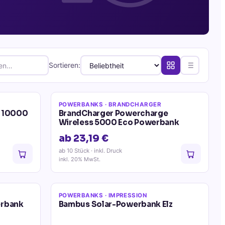
Sortieren:
POWERBANKS
· BRANDCHARGER
e 10000
BrandCharger Powercharge
Wireless 5000 Eco Powerbank
ab 23,19 €
ab 10 Stück
· inkl. Druck
inkl. 20% MwSt.
POWERBANKS
· IMPRESSION
erbank
Bambus Solar-Powerbank Elz