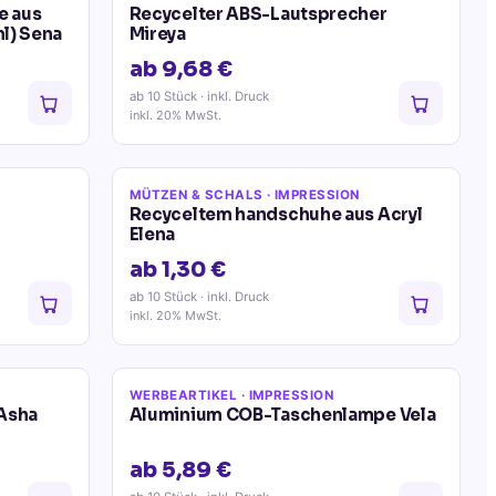
e aus
Recycelter ABS-Lautsprecher
l) Sena
Mireya
ab 9,68 €
ab 10 Stück
· inkl. Druck
inkl. 20% MwSt.
MÜTZEN & SCHALS
· IMPRESSION
Recyceltem handschuhe aus Acryl
Elena
ab 1,30 €
ab 10 Stück
· inkl. Druck
inkl. 20% MwSt.
WERBEARTIKEL
· IMPRESSION
Asha
Aluminium COB-Taschenlampe Vela
ab 5,89 €