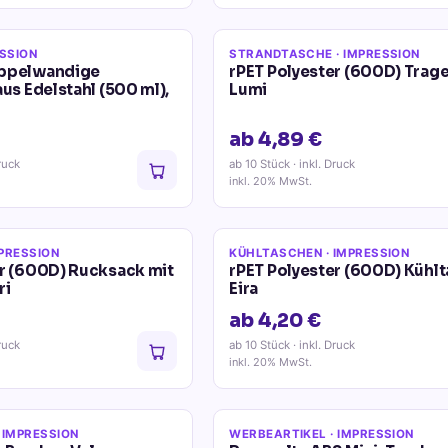
ESSION
STRANDTASCHE
· IMPRESSION
oppelwandige
rPET Polyester (600D) Trag
aus Edelstahl (500 ml),
Lumi
ab 4,89 €
ruck
ab 10 Stück
· inkl. Druck
inkl. 20% MwSt.
MPRESSION
KÜHLTASCHEN
· IMPRESSION
er (600D) Rucksack mit
rPET Polyester (600D) Kühl
ri
Eira
ab 4,20 €
ruck
ab 10 Stück
· inkl. Druck
inkl. 20% MwSt.
 IMPRESSION
WERBEARTIKEL
· IMPRESSION