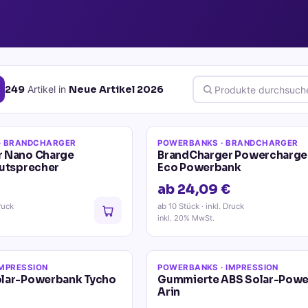
249
Artikel
in
Neue Artikel 2026
· BRANDCHARGER
POWERBANKS
· BRANDCHARGER
r Nano Charge
BrandCharger Powercharg
autsprecher
Eco Powerbank
ab 24,09 €
ruck
ab 10 Stück
· inkl. Druck
inkl. 20% MwSt.
IMPRESSION
POWERBANKS
· IMPRESSION
olar-Powerbank Tycho
Gummierte ABS Solar-Pow
Arin