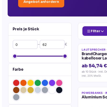
Angebot anfordern
Preis je Stück
Filter
–
€
LAUTSPRECHER
BrandCharge
kabelloser L
ab 54,74 €
Farbe
ab 10 Stück
· inkl. D
inkl. 20% MwSt.
POWERBANKS
· 
Aluminium S