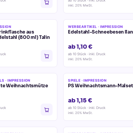
ruck
ab 10 Stück
· inkl. Druck
inkl. 20% MwSt.
ESSION
WERBEARTIKEL
· IMPRESSION
rinkflasche aus
Edelstahl-Schneebesen Ilan
elstahl (800 ml) Talin
ab 1,10 €
ruck
ab 10 Stück
· inkl. Druck
inkl. 20% MwSt.
LS
· IMPRESSION
SPIELE
· IMPRESSION
kte Weihnachtsmütze
PS Weihnachtsmann-Malset
ab 1,15 €
ruck
ab 10 Stück
· inkl. Druck
inkl. 20% MwSt.