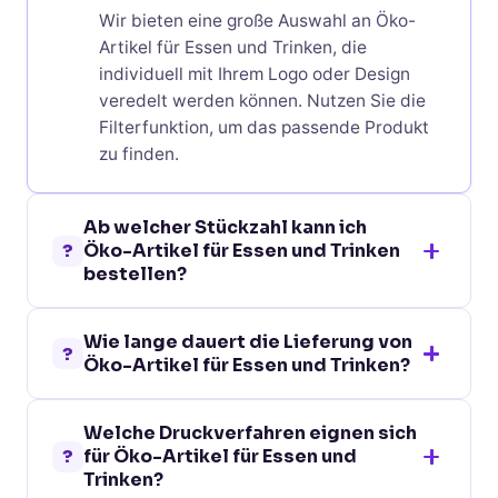
Wir bieten eine große Auswahl an Öko-
Artikel für Essen und Trinken, die
individuell mit Ihrem Logo oder Design
veredelt werden können. Nutzen Sie die
Filterfunktion, um das passende Produkt
zu finden.
Ab welcher Stückzahl kann ich
?
Öko-Artikel für Essen und Trinken
bestellen?
Bei den meisten Öko-Artikel für Essen und
Wie lange dauert die Lieferung von
Trinken ist eine Bestellung bereits ab 10
?
Öko-Artikel für Essen und Trinken?
Stück möglich. Die genaue
Mindestbestellmenge finden Sie auf der
Die Standardlieferzeit für Öko-Artikel für
jeweiligen Produktseite.
Welche Druckverfahren eignen sich
Essen und Trinken beträgt je nach
?
für Öko-Artikel für Essen und
Veredelungsverfahren 5-10 Werktage. Für
Trinken?
dringende Projekte bieten wir Express-