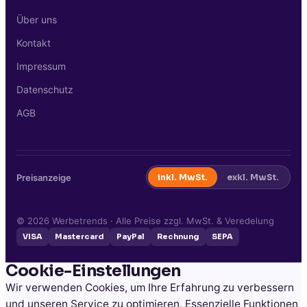
Über uns
Kontakt
Impressum
Datenschutz
AGB
Preisanzeige
inkl. MwSt.
exkl. MwSt.
©
2026
Werbetrends · Alle Preise zzgl. MwSt. & Veredelung
VISA
Mastercard
PayPal
Rechnung
SEPA
Cookie-Einstellungen
Wir verwenden Cookies, um Ihre Erfahrung zu verbessern
und unseren Service zu optimieren. Essenzielle Funktionen