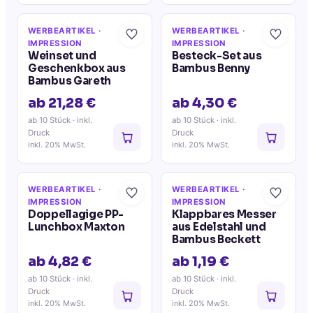
WERBEARTIKEL
·
WERBEARTIKEL
·
IMPRESSION
IMPRESSION
Weinset und
Besteck-Set aus
Geschenkbox aus
Bambus Benny
Bambus Gareth
ab 21,28 €
ab 4,30 €
ab 10 Stück
· inkl.
ab 10 Stück
· inkl.
Druck
Druck
inkl. 20% MwSt.
inkl. 20% MwSt.
WERBEARTIKEL
·
WERBEARTIKEL
·
IMPRESSION
IMPRESSION
Doppellagige PP-
Klappbares Messer
Lunchbox Maxton
aus Edelstahl und
Bambus Beckett
ab 4,82 €
ab 1,19 €
ab 10 Stück
· inkl.
ab 10 Stück
· inkl.
Druck
Druck
inkl. 20% MwSt.
inkl. 20% MwSt.