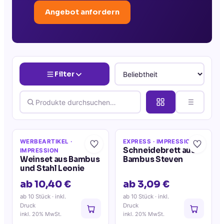
Angebot anfordern
Filter
WERBEARTIKEL
·
EXPRESS
· IMPRESSION
Schneidebrett aus
IMPRESSION
Weinset aus Bambus
Bambus Steven
und Stahl Leonie
ab 10,40 €
ab 3,09 €
ab 10 Stück
· inkl.
ab 10 Stück
· inkl.
Druck
Druck
inkl. 20% MwSt.
inkl. 20% MwSt.