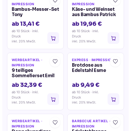
IMPRESSION
IMPRESSION
Bambus-Messer-Set
Käse- und Weinset
Tony
aus Bambus Patrick
ab 13,41 €
ab 19,96 €
ab 10 Stück
· inkl.
ab 10 Stück
· inkl.
Druck
Druck
inkl. 20% MwSt.
inkl. 20% MwSt.
WERBEARTIKEL
·
EXPRESS
· IMPRESSION
Brotdose aus
IMPRESSION
9 teiliges
Edelstahl Esme
Sommelierset Emil
ab 32,39 €
ab 9,49 €
ab 10 Stück
· inkl.
ab 10 Stück
· inkl.
Druck
Druck
inkl. 20% MwSt.
inkl. 20% MwSt.
WERBEARTIKEL
·
BARBECUE ARTIKEL
·
IMPRESSION
IMPRESSION