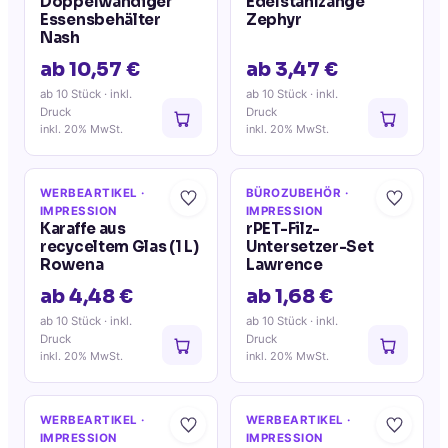
Doppelwandiger
Edelstahlzange
Essensbehälter
Zephyr
Nash
ab 10,57 €
ab 3,47 €
ab 10 Stück
· inkl.
ab 10 Stück
· inkl.
Druck
Druck
inkl. 20% MwSt.
inkl. 20% MwSt.
WERBEARTIKEL
·
BÜROZUBEHÖR
·
IMPRESSION
IMPRESSION
Karaffe aus
rPET-Filz-
recyceltem Glas (1 L)
Untersetzer-Set
Rowena
Lawrence
ab 4,48 €
ab 1,68 €
ab 10 Stück
· inkl.
ab 10 Stück
· inkl.
Druck
Druck
inkl. 20% MwSt.
inkl. 20% MwSt.
WERBEARTIKEL
·
WERBEARTIKEL
·
IMPRESSION
IMPRESSION