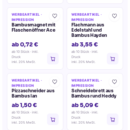
WERBEARTIKEL
·
WERBEARTIKEL
·
IMPRESSION
IMPRESSION
Bambusmagnet mit
Flachmann aus
Flaschenöffner Ace
Edelstahl und
Bambus Hayden
ab 0,72 €
ab 3,55 €
ab 10 Stück
· inkl.
ab 10 Stück
· inkl.
Druck
Druck
inkl. 20% MwSt.
inkl. 20% MwSt.
WERBEARTIKEL
·
WERBEARTIKEL
·
IMPRESSION
IMPRESSION
Pizzaschneider aus
Schneidebrett aus
Bambus Ian
Bambus rund Heddy
ab 1,50 €
ab 5,09 €
ab 10 Stück
· inkl.
ab 10 Stück
· inkl.
Druck
Druck
inkl. 20% MwSt.
inkl. 20% MwSt.