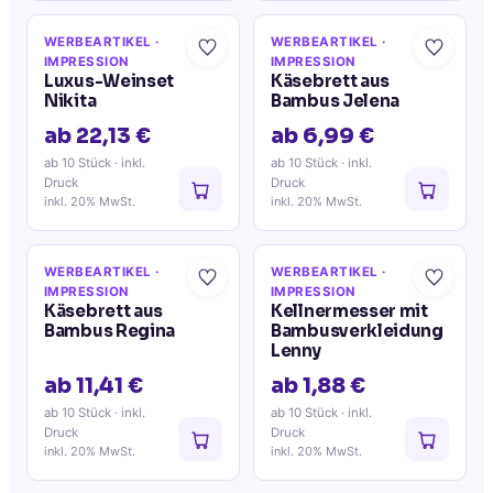
WERBEARTIKEL
·
WERBEARTIKEL
·
IMPRESSION
IMPRESSION
Luxus-Weinset
Käsebrett aus
Nikita
Bambus Jelena
ab 22,13 €
ab 6,99 €
ab 10 Stück
· inkl.
ab 10 Stück
· inkl.
Druck
Druck
inkl. 20% MwSt.
inkl. 20% MwSt.
WERBEARTIKEL
·
WERBEARTIKEL
·
IMPRESSION
IMPRESSION
Käsebrett aus
Kellnermesser mit
Bambus Regina
Bambusverkleidung
Lenny
ab 11,41 €
ab 1,88 €
ab 10 Stück
· inkl.
ab 10 Stück
· inkl.
Druck
Druck
inkl. 20% MwSt.
inkl. 20% MwSt.