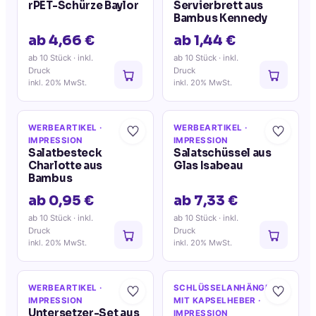
rPET-Schürze Baylor
Servierbrett aus
Bambus Kennedy
ab 4,66 €
ab 1,44 €
ab 10 Stück
· inkl.
ab 10 Stück
· inkl.
Druck
Druck
inkl. 20% MwSt.
inkl. 20% MwSt.
WERBEARTIKEL
·
WERBEARTIKEL
·
IMPRESSION
IMPRESSION
Salatbesteck
Salatschüssel aus
Charlotte aus
Glas Isabeau
Bambus
ab 0,95 €
ab 7,33 €
ab 10 Stück
· inkl.
ab 10 Stück
· inkl.
Druck
Druck
inkl. 20% MwSt.
inkl. 20% MwSt.
WERBEARTIKEL
·
SCHLÜSSELANHÄNGER
IMPRESSION
MIT KAPSELHEBER
·
Untersetzer-Set aus
IMPRESSION