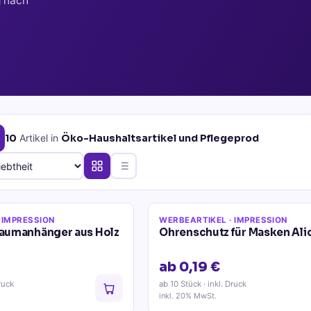
g nach
10
Artikel
in
Öko-Haushaltsartikel und Pflegeprod
 IMPRESSION
WERBEARTIKEL
· IMPRESSION
aumanhänger aus Holz
Ohrenschutz für Masken Ali
ab 0,19 €
ruck
ab 10 Stück
· inkl. Druck
inkl. 20% MwSt.