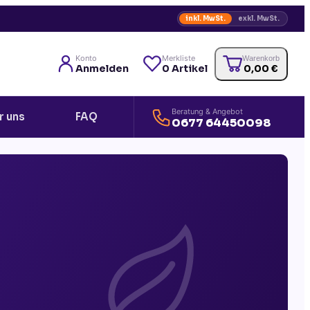
inkl. MwSt.
exkl. MwSt.
Konto
Merkliste
Warenkorb
Anmelden
0
Artikel
0,00
€
Beratung & Angebot
r uns
FAQ
0677 64450098