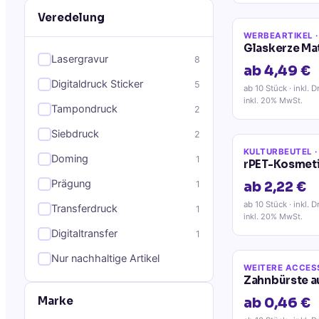
Veredelung
WERBEARTIKEL
·
Glaskerze Ma
Lasergravur
8
ab 4,49 €
Digitaldruck Sticker
5
ab 10 Stück
· inkl. D
inkl. 20% MwSt.
Tampondruck
2
Siebdruck
2
KULTURBEUTEL
·
Doming
1
rPET-Kosmeti
Prägung
1
ab 2,22 €
ab 10 Stück
· inkl. D
Transferdruck
1
inkl. 20% MwSt.
Digitaltransfer
1
Nur nachhaltige Artikel
WEITERE ACCES
Zahnbürste a
Marke
ab 0,46 €