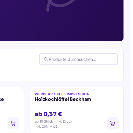
WERBEARTIKEL
· IMPRESSION
ce
Holzkochlöffel Beckham
ab 0,37 €
ab 10 Stück
· inkl. Druck
inkl. 20% MwSt.