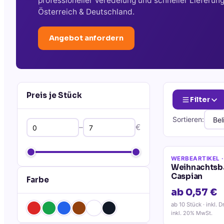
professioneller Veredelung und schneller Lieferun
Österreich & Deutschland.
Angebot anfordern
Preis je Stück
Filter
Sortieren:
–
€
WERBEARTIKEL
·
Weihnachtsb
Caspian
Farbe
ab 0,57 €
ab 10 Stück
· inkl. D
inkl. 20% MwSt.