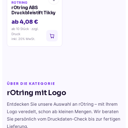
ROTRING
rOtring ABS
Druckbleistift Tikky
ab 4,08 €
ab 10 Stück
· zzgl.
Druck
inkl. 20% MwSt.
ÜBER DIE KATEGORIE
rOtring
mit Logo
Entdecken Sie unsere Auswahl an
rOtring
– mit Ihrem
Logo veredelt, schon ab kleinen Mengen. Wir beraten
Sie persönlich vom Druckdaten-Check bis zur fertigen
Lieferung.