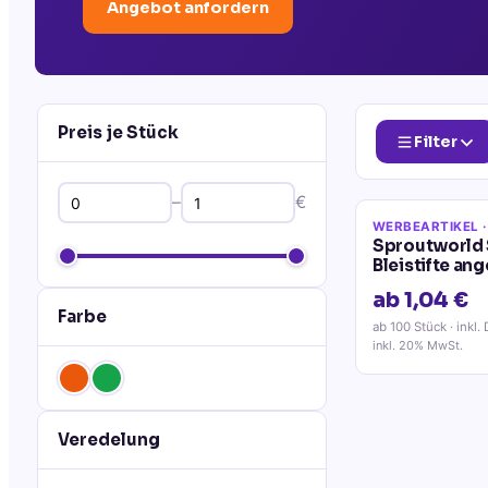
Angebot anfordern
Preis je Stück
Filter
–
€
WERBEARTIKEL
·
Sproutworld 
Bleistifte ang
ab 1,04 €
Farbe
ab 100 Stück
· inkl.
inkl. 20% MwSt.
Veredelung