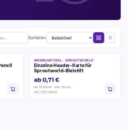
Sortieren:
WERBEARTIKEL
· SPROUTWORLD
encil
Einzelne Header-Karte für
Sproutworld-Bleistift
ab 0,71 €
ab 10 Stück
· inkl. Druck
inkl. 20% MwSt.