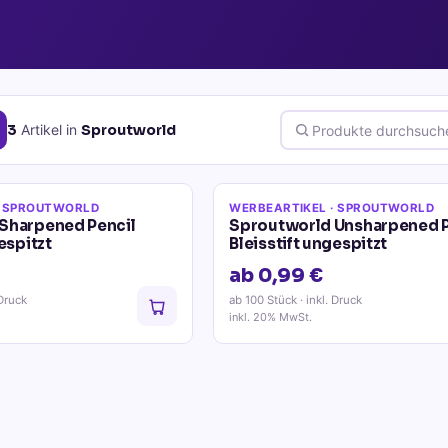
3
Artikel
in
Sproutworld
 SPROUTWORLD
WERBEARTIKEL
· SPROUTWORLD
Sharpened Pencil
Sproutworld Unsharpened P
espitzt
Bleisstift ungespitzt
ab 0,99 €
 Druck
ab 100 Stück
· inkl. Druck
inkl. 20% MwSt.