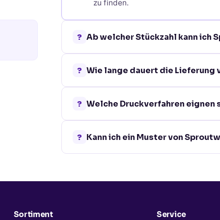
zu finden.
?
Ab welcher Stückzahl kann ich 
Bei den meisten Sproutworld ist ei
?
Wie lange dauert die Lieferung
Mindestbestellmenge finden Sie auf
Die Standardlieferzeit für Sproutw
?
Welche Druckverfahren eignen s
Werktage. Für dringende Projekte b
Je nach Material und Oberfläche b
?
Kann ich ein Muster von Sprout
Tampondruck, Siebdruck, Lasergrav
optimalen Verfahren.
Ja, für viele unserer Sproutworld
Kontaktieren Sie uns einfach über 
Sortiment
Service