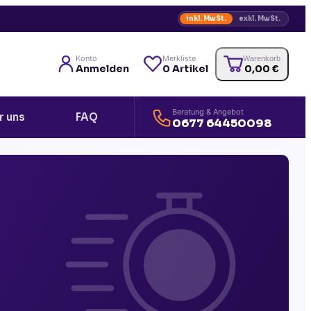
inkl. MwSt.
exkl. MwSt.
Konto
Merkliste
Warenkorb
Anmelden
0
Artikel
0,00
€
Beratung & Angebot
r uns
FAQ
0677 64450098