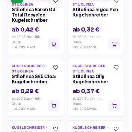
STILOLINEA
STILOLINEA
Stilolinea Baron 03
Stilolinea Ingeo Pen
Total Recycled
Kugelschreiber
Kugelschreiber
ab 0,42 €
ab 0,32 €
ab 250 Stück
· inkl.
ab 250 Stück
· inkl.
Druck
Druck
inkl. 20% MwSt.
inkl. 20% MwSt.
KUGELSCHREIBER
·
KUGELSCHREIBER
·
STILOLINEA
STILOLINEA
Stilolinea S45 Clear
Stilolinea Olly
Kugelschreiber
Kugelschreiber
ab 0,29 €
ab 0,37 €
ab 250 Stück
· inkl.
ab 250 Stück
· inkl.
Druck
Druck
inkl. 20% MwSt.
inkl. 20% MwSt.
KUGELSCHREIBER
·
KUGELSCHREIBER
·