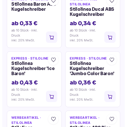
Stilolinea Baron ABS
STILOLINEA
Kugelschreiber
Stilolinea Ducal ABS
Kugelschreiber
ab 0,33 €
ab 0,34 €
ab 10 Stück
· inkl.
ab 10 Stück
· inkl.
Druck
Druck
inkl. 20% MwSt.
inkl. 20% MwSt.
EXPRESS
· STILOLINEA
EXPRESS
· STILOLINEA
Stilolinea
Stilolinea
Kugelschreiber 'Ice
Kugelschreiber
Baron'
'Jumbo Color Baron'
ab 0,43 €
ab 0,36 €
ab 10 Stück
· inkl.
ab 10 Stück
· inkl.
Druck
Druck
inkl. 20% MwSt.
inkl. 20% MwSt.
WERBEARTIKEL
·
WERBEARTIKEL
·
STILOLINEA
STILOLINEA