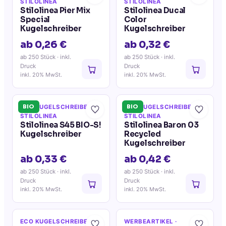
STILOLINEA
STILOLINEA
Stilolinea Pier Mix
Stilolinea Ducal
Special
Color
Kugelschreiber
Kugelschreiber
ab 0,26 €
ab 0,32 €
ab 250 Stück
· inkl.
ab 250 Stück
· inkl.
Druck
Druck
inkl. 20% MwSt.
inkl. 20% MwSt.
BIO
BIO
ECO KUGELSCHREIBER
·
ECO KUGELSCHREIBER
·
STILOLINEA
STILOLINEA
Stilolinea S45 BIO-S!
Stilolinea Baron 03
Kugelschreiber
Recycled
Kugelschreiber
ab 0,33 €
ab 0,42 €
ab 250 Stück
· inkl.
ab 250 Stück
· inkl.
Druck
Druck
inkl. 20% MwSt.
inkl. 20% MwSt.
ECO KUGELSCHREIBER
·
WERBEARTIKEL
·