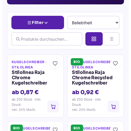
Filter
BIO
KUGELSCHREIBER
·
ECO KUGELSCHREIBER
·
STILOLINEA
STILOLINEA
Stilolinea Raja
Stilolinea Raja
Chrome
Chrome Recycled
Kugelschreiber
Kugelschreiber
ab 0,87 €
ab 0,92 €
ab 250 Stück
· inkl.
ab 250 Stück
· inkl.
Druck
Druck
inkl. 20% MwSt.
inkl. 20% MwSt.
BIO
BIO
ECO KUGELSCHREIBER
·
ECO KUGELSCHREIBER
·