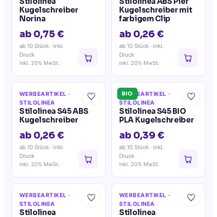
Stilolinea
Stilolinea ABS Pier
Kugelschreiber
Kugelschreiber mit
Norina
farbigem Clip
ab 0,75 €
ab 0,26 €
ab 10 Stück
· inkl.
ab 10 Stück
· inkl.
Druck
Druck
inkl. 20% MwSt.
inkl. 20% MwSt.
BIO
WERBEARTIKEL
·
WERBEARTIKEL
·
STILOLINEA
STILOLINEA
Stilolinea S45 ABS
Stilolinea S45 BIO
Kugelschreiber
PLA Kugelschreiber
ab 0,26 €
ab 0,39 €
ab 10 Stück
· inkl.
ab 10 Stück
· inkl.
Druck
Druck
inkl. 20% MwSt.
inkl. 20% MwSt.
WERBEARTIKEL
·
WERBEARTIKEL
·
STILOLINEA
STILOLINEA
Stilolinea
Stilolinea