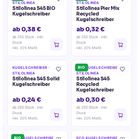
STILOLINEA
STILOLINEA
Stilolinea S45 BIO
Stilolinea Pier Mix
Kugelschreiber
Recycled
Kugelschreiber
ab 0,38 €
ab 0,32 €
ab 250 Stück
· inkl.
ab 250 Stück
· inkl.
Druck
Druck
inkl. 20% MwSt.
inkl. 20% MwSt.
BIO
KUGELSCHREIBER
·
ECO KUGELSCHREIBER
·
STILOLINEA
STILOLINEA
Stilolinea S45 Solid
Stilolinea S45
Kugelschreiber
Recycled
Kugelschreiber
ab 0,24 €
ab 0,30 €
ab 250 Stück
· inkl.
ab 250 Stück
· inkl.
Druck
Druck
inkl. 20% MwSt.
inkl. 20% MwSt.
BIO
ECO KUGELSCHREIBER
·
ECO KUGELSCHREIBER
·