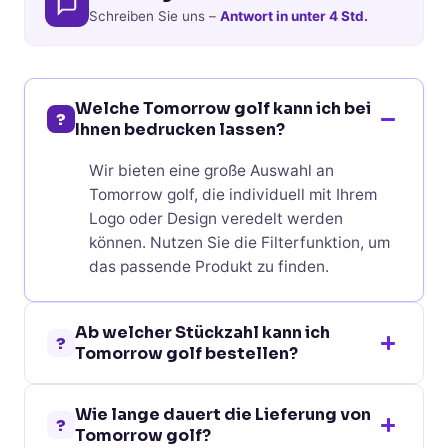
Schreiben Sie uns –
Antwort in unter 4 Std.
Welche Tomorrow golf kann ich bei
?
Ihnen bedrucken lassen?
Wir bieten eine große Auswahl an
Tomorrow golf, die individuell mit Ihrem
Logo oder Design veredelt werden
können. Nutzen Sie die Filterfunktion, um
das passende Produkt zu finden.
Ab welcher Stückzahl kann ich
?
Tomorrow golf bestellen?
Bei den meisten Tomorrow golf ist eine
Wie lange dauert die Lieferung von
Bestellung bereits ab 10 Stück möglich.
?
Tomorrow golf?
Die genaue Mindestbestellmenge finden