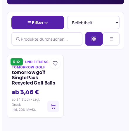
Filter
BIO
SPORT UND FITNESS
·
TOMORROW GOLF
tomorrow golf
Single Pack
Recycled Golf Balls
ab 3,46 €
ab 24 Stück
· zzgl.
Druck
inkl. 20% MwSt.