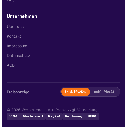
Unternehmen
Über uns
Kontakt
Impressum
Datenschutz
AGB
Preisanzeige
inkl. MwSt.
exkl. MwSt.
©
2026
Werbetrends · Alle Preise zzgl. Veredelung
VISA
Mastercard
PayPal
Rechnung
SEPA