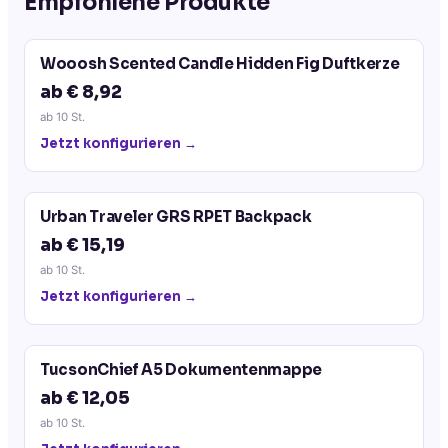
Empfohlene Produkte
Wooosh Scented Candle Hidden Fig Duftkerze
ab € 8,92
ab
10
St.
Jetzt konfigurieren →
Urban Traveler GRS RPET Backpack
ab € 15,19
ab
10
St.
Jetzt konfigurieren →
TucsonChief A5 Dokumentenmappe
ab € 12,05
ab
10
St.