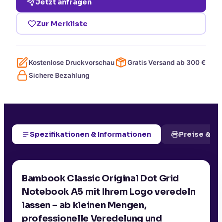
Jetzt anfragen
Zur Merkliste
Kostenlose Druckvorschau
Gratis Versand ab
300
€
Sichere Bezahlung
Spezifikationen & Informationen
Preise & D
Bambook Classic Original Dot Grid
Notebook A5 mit Ihrem Logo veredeln
lassen – ab kleinen Mengen,
professionelle Veredelung und