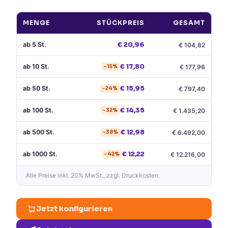
MENGE
STÜCKPREIS
GESAMT
ab
5
St.
€
20,96
€
104,82
ab
10
St.
€
17,80
€
177,96
−
15
%
ab
50
St.
€
15,95
€
797,40
−
24
%
ab
100
St.
€
14,35
€
1.435,20
−
32
%
ab
500
St.
€
12,98
€
6.492,00
−
38
%
ab
1000
St.
€
12,22
€
12.216,00
−
42
%
Alle Preise
inkl. 20% MwSt.
, zzgl. Druckkosten.
Jetzt konfigurieren