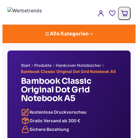
Alle Kategorien
Start
Produkte
Hardcover Notizbücher
Bambook Classic Original Dot Grid Notebook A5
Bambook Classic
Original Dot Grid
Notebook A5
Kostenlose Druckvorschau
Gratis Versand ab
300
€
Sichere Bezahlung