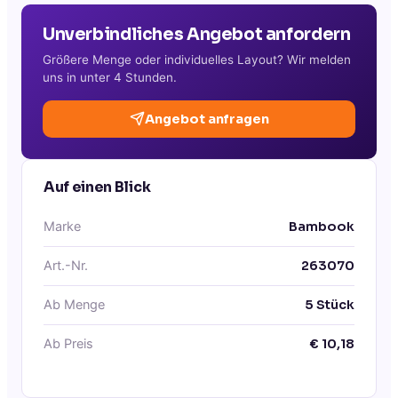
Unverbindliches Angebot anfordern
Größere Menge oder individuelles Layout? Wir melden
uns in unter 4 Stunden.
Angebot anfragen
Auf einen Blick
Marke
Bambook
Art.-Nr.
263070
Ab Menge
5
Stück
Ab Preis
€
10,18