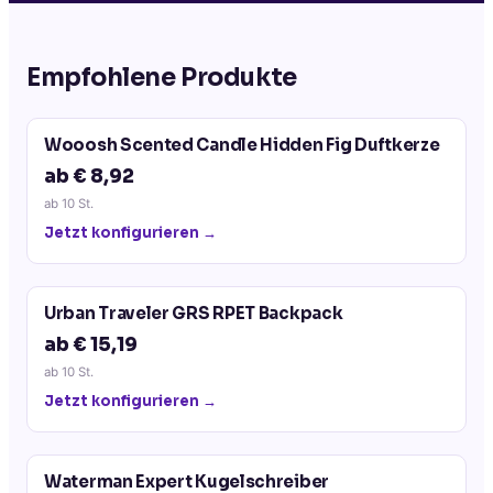
Empfohlene Produkte
Wooosh Scented Candle Hidden Fig Duftkerze
ab € 8,92
ab
10
St.
Jetzt konfigurieren →
Urban Traveler GRS RPET Backpack
ab € 15,19
ab
10
St.
Jetzt konfigurieren →
Waterman Expert Kugelschreiber