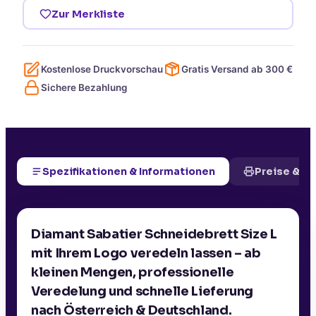
Zur Merkliste
Kostenlose Druckvorschau
Gratis Versand ab
300
€
Sichere Bezahlung
Spezifikationen & Informationen
Preise & D
Diamant Sabatier Schneidebrett Size L
mit Ihrem Logo veredeln lassen – ab
kleinen Mengen, professionelle
Veredelung und schnelle Lieferung
nach Österreich & Deutschland.