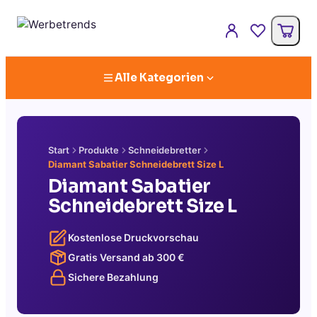
Alle Kategorien
Start
Produkte
Schneidebretter
Diamant Sabatier Schneidebrett Size L
Diamant Sabatier
Schneidebrett Size L
Kostenlose Druckvorschau
Gratis Versand ab
300
€
Sichere Bezahlung