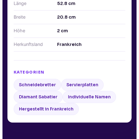
Länge
52.8
cm
Breite
20.8
cm
Höhe
2
cm
Herkunftsland
Frankreich
KATEGORIEN
Schneidebretter
Servierplatten
Diamant Sabatier
Individuelle Namen
Hergestellt in Frankreich