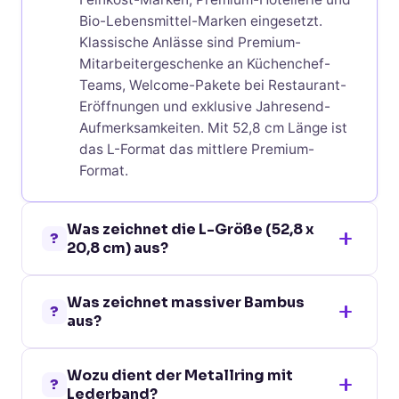
Bio-Lebensmittel-Marken eingesetzt.
Klassische Anlässe sind Premium-
Mitarbeitergeschenke an Küchenchef-
Teams, Welcome-Pakete bei Restaurant-
Eröffnungen und exklusive Jahresend-
Aufmerksamkeiten. Mit 52,8 cm Länge ist
das L-Format das mittlere Premium-
Format.
Was zeichnet die L-Größe (52,8 x
?
20,8 cm) aus?
Mit 52,8 x 20,8 cm Maßen ist das L-
Was zeichnet massiver Bambus
Format das mittlere Premium-
?
aus?
Schneidebrett von Sabatier. Im Vergleich
zum großen 65-cm-Format ist es
Massiver Bambus ist ein extrem dichtes,
kompakter. Im Vergleich zum M-Format
Wozu dient der Metallring mit
hartes Material, das deutlich härter ist als
?
(41,5 cm) bietet L deutlich mehr Schneid-
Lederband?