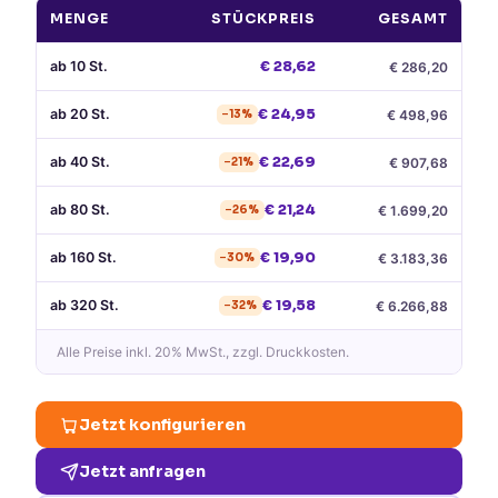
MENGE
STÜCKPREIS
GESAMT
ab
10
St.
€
28,62
€
286,20
ab
20
St.
€
24,95
€
498,96
−
13
%
ab
40
St.
€
22,69
€
907,68
−
21
%
ab
80
St.
€
21,24
€
1.699,20
−
26
%
ab
160
St.
€
19,90
€
3.183,36
−
30
%
ab
320
St.
€
19,58
€
6.266,88
−
32
%
Alle Preise
inkl. 20% MwSt.
, zzgl. Druckkosten.
Jetzt konfigurieren
Jetzt anfragen