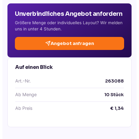
Unverbindliches Angebot anfordern
Größere Menge oder individuelles Layout? Wir melden
uns in unter 4 Stunden.
Angebot anfragen
Auf einen Blick
Art.-Nr.
263088
Ab Menge
10
Stück
Ab Preis
€
1,34