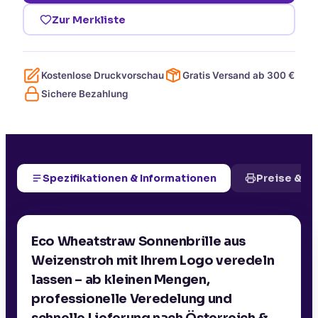
Zur Merkliste
Kostenlose Druckvorschau
Gratis Versand ab
300
€
Sichere Bezahlung
Spezifikationen & Informationen
Preise & D
Eco Wheatstraw Sonnenbrille aus
Weizenstroh mit Ihrem Logo veredeln
lassen – ab kleinen Mengen,
professionelle Veredelung und