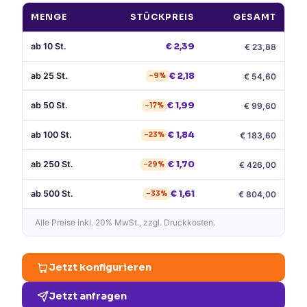
MENGE
STÜCKPREIS
GESAMT
ab
10
St.
€
2,39
€
23,88
ab
25
St.
€
2,18
€
54,60
−
9
%
ab
50
St.
€
1,99
€
99,60
−
17
%
ab
100
St.
€
1,84
€
183,60
−
23
%
ab
250
St.
€
1,70
€
426,00
−
29
%
ab
500
St.
€
1,61
€
804,00
−
33
%
Alle Preise
inkl. 20% MwSt.
, zzgl. Druckkosten.
Jetzt konfigurieren
Jetzt anfragen