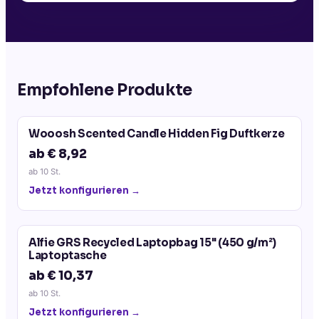
Empfohlene Produkte
Wooosh Scented Candle Hidden Fig Duftkerze
ab € 8,92
ab
10
St.
Jetzt konfigurieren →
Alfie GRS Recycled Laptopbag 15" (450 g/m²)
Laptoptasche
ab € 10,37
ab
10
St.
Jetzt konfigurieren →