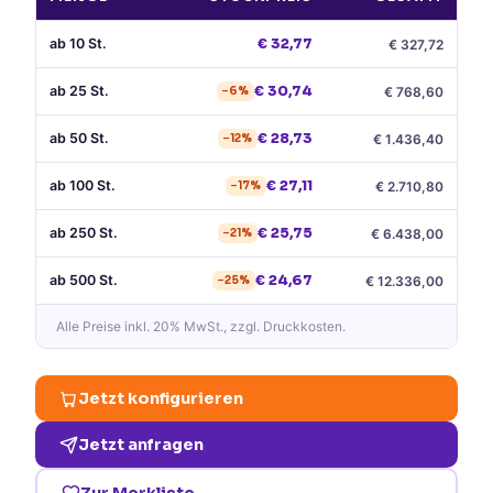
ab
10
St.
€
32,77
€
327,72
ab
25
St.
€
30,74
€
768,60
−
6
%
ab
50
St.
€
28,73
€
1.436,40
−
12
%
ab
100
St.
€
27,11
€
2.710,80
−
17
%
ab
250
St.
€
25,75
€
6.438,00
−
21
%
ab
500
St.
€
24,67
€
12.336,00
−
25
%
Alle Preise
inkl. 20% MwSt.
, zzgl. Druckkosten.
Jetzt konfigurieren
Jetzt anfragen
Zur Merkliste