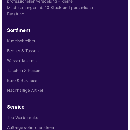
professioneller Veredelung – kleine
Profil.
Werbetrends.at sendet vor
Mindestmengen ab 10 Stück und persönliche
Produktionsstart ein digitales
Beratung.
Druckmuster zur verbindlichen Freigabe.
Sortiment
Kugelschreiber
Becher & Tassen
Wasserflaschen
Taschen & Reisen
Büro & Business
Nachhaltige Artikel
Service
Top Werbeartikel
Außergewöhnliche Ideen