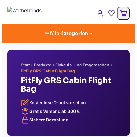
Alle Kategorien
Start
Produkte
Einkaufs- und Tragetaschen
FitFly GRS Cabin Flight Bag
FitFly GRS Cabin Flight
Bag
Kostenlose Druckvorschau
Gratis Versand ab
300
€
Sichere Bezahlung