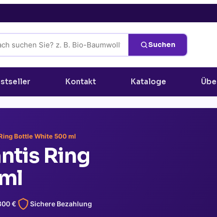
Suchen
stseller
Kontakt
Kataloge
Übe
 Ring Bottle White 500 ml
antis Ring
 ml
300
€
Sichere Bezahlung