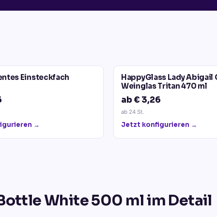
entes Einsteckfach
HappyGlass Lady Abigail 
Weinglas Tritan 470 ml
6
ab € 3,26
ab
24
St.
igurieren →
Jetzt konfigurieren →
 Bottle White 500 ml
im Detail