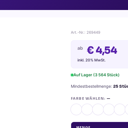
Art.-Nr.:
269449
€
4,54
ab
inkl. 20% MwSt.
Auf Lager
(3 564 Stück)
Mindestbestellmenge:
25
Stü
FARBE WÄHLEN:
—
MENGE