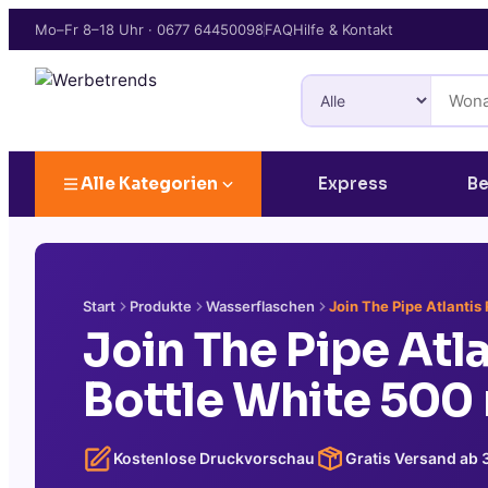
Mo–Fr 8–18 Uhr
·
0677 64450098
FAQ
Hilfe & Kontakt
Alle Kategorien
Express
Be
Start
Produkte
Wasserflaschen
Join The Pipe Atlantis
Join The Pipe Atl
Bottle White 500
Kostenlose Druckvorschau
Gratis Versand ab