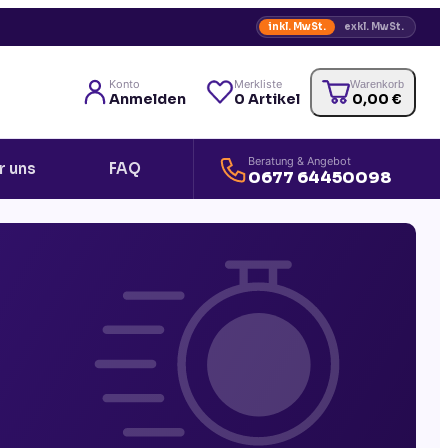
inkl. MwSt.
exkl. MwSt.
Konto
Merkliste
Warenkorb
Anmelden
0
Artikel
0,00
€
Beratung & Angebot
r uns
FAQ
0677 64450098