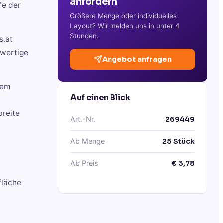
anfordern
fe der
Größere Menge oder individuelles
Layout? Wir melden uns in unter 4
Stunden.
s.at
hwertige
Angebot anfragen
nem
Auf einen Blick
breite
Art.-Nr.
269449
Ab Menge
25
Stück
Ab Preis
€
3,78
fläche