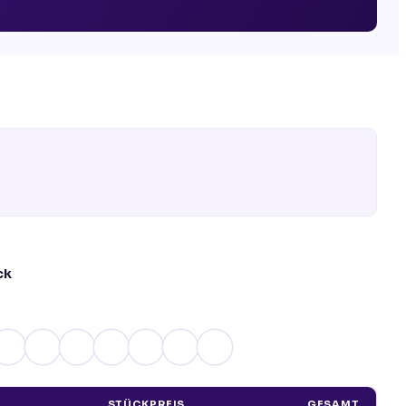
ck
STÜCKPREIS
GESAMT