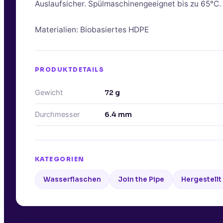
Auslaufsicher. Spülmaschinengeeignet bis zu 65°C
Materialien: Biobasiertes HDPE
PRODUKTDETAILS
Gewicht
72
g
Durchmesser
6.4
mm
KATEGORIEN
Wasserflaschen
Join the Pipe
Hergestellt