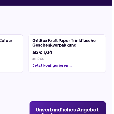
Colour
GiftBox Kraft Paper Trinkflasche
Geschenkverpakkung
ab € 1,04
ab
10
St.
Jetzt konfigurieren →
Unverbindliches Angebot