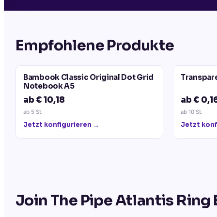
Empfohlene Produkte
Bambook Classic Original Dot Grid
Transpar
Notebook A5
ab € 10,18
ab € 0,1
ab
5
St.
ab
10
St.
Jetzt konfigurieren →
Jetzt konf
Join The Pipe Atlantis Ring