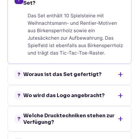
Set?
Das Set enthält 10 Spielsteine mit
Weihnachtsmann- und Rentier-Motiven
aus Birkensperrholz sowie ein
Jutesäckchen zur Aufbewahrung. Das
Spielfeld ist ebenfalls aus Birkensperrholz
und trägt das Tic-Tac-Toe-Raster.
?
Woraus ist das Set gefertigt?
Das Juxo Tic-Tac-Toe ist aus
?
Wo wird das Logo angebracht?
Birkensperrholz gefertigt und kommt mit
einem Jutesäckchen. Birkensperrholz ist
Die Veredelung erfolgt auf der Rückseite
ein robustes Naturmaterial mit feiner
Welche Drucktechniken stehen zur
des Sets. Je nach gewählter Technik –
Maserung, das besonders gut zu
?
Verfügung?
Digital-Transferdruck oder Transferdruck
weihnachtlichen Holzspielzeug-Designs
– entsteht dort ein gut sichtbares
passt.
Zur Auswahl stehen Digital-Transferdruck