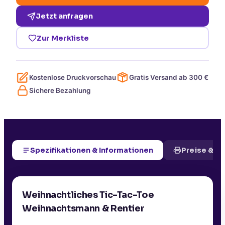
Jetzt anfragen
Zur Merkliste
Kostenlose Druckvorschau
Gratis Versand ab
300
€
Sichere Bezahlung
Spezifikationen & Informationen
Preise & D
Weihnachtliches Tic-Tac-Toe
Weihnachtsmann & Rentier