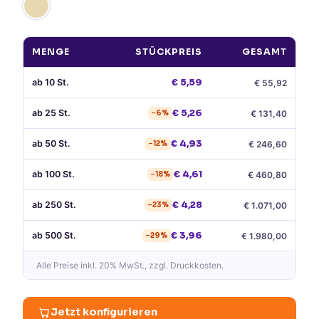
MENGE
STÜCKPREIS
GESAMT
ab
10
St.
€
5,59
€
55,92
ab
25
St.
€
5,26
€
131,40
−
6
%
ab
50
St.
€
4,93
€
246,60
−
12
%
ab
100
St.
€
4,61
€
460,80
−
18
%
ab
250
St.
€
4,28
€
1.071,00
−
23
%
ab
500
St.
€
3,96
€
1.980,00
−
29
%
Alle Preise
inkl. 20% MwSt.
, zzgl. Druckkosten.
Jetzt konfigurieren