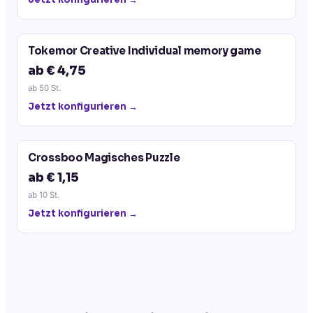
Tokemor Creative Individual memory game
ab € 4,75
ab
50
St.
Jetzt konfigurieren →
Crossboo Magisches Puzzle
ab € 1,15
ab
10
St.
Jetzt konfigurieren →