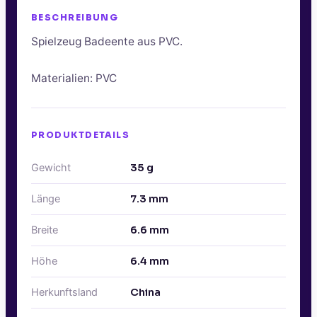
BESCHREIBUNG
Spielzeug Badeente aus PVC.
Materialien: PVC
PRODUKTDETAILS
Gewicht
35
g
Länge
7.3
mm
Breite
6.6
mm
Höhe
6.4
mm
Herkunftsland
China