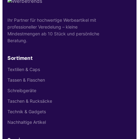
Tampondruck auf PVC haftet zuverlässig
überraschenden Aufmerksamkeits-Heber
und übersteht Bade- und Pool-
im Werbe-Mix.
Anwendungen. Mindestbestellmenge sind
Ihr Partner für hochwertige Werbeartikel mit
10 Stück.
professioneller Veredelung – kleine
Mindestmengen ab 10 Stück und persönliche
Beratung.
Sortiment
Textilien & Caps
Tassen & Flaschen
Schreibgeräte
Taschen & Rucksäcke
Technik & Gadgets
Nachhaltige Artikel