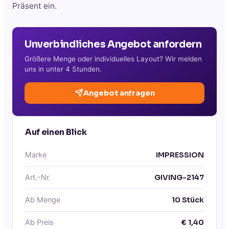
Präsent ein.
Unverbindliches Angebot anfordern
Größere Menge oder individuelles Layout? Wir melden
uns in unter 4 Stunden.
Angebot anfragen
Auf einen Blick
Marke
IMPRESSION
Art.-Nr.
GIVING-2147
Ab Menge
10
Stück
Ab Preis
€
1,40