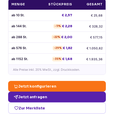
MENGE
STÜCKPREIS
GESAMT
ab
10
St.
€
2,57
€
25,68
ab
144
St.
€
2,28
€
328,32
−
11
%
ab
288
St.
€
2,00
€
577,15
−
22
%
ab
576
St.
€
1,82
€
1.050,62
−
29
%
ab
1152
St.
€
1,68
€
1.935,36
−
35
%
Alle Preise
inkl. 20% MwSt.
, zzgl. Druckkosten.
Jetzt konfigurieren
Jetzt anfragen
Zur Merkliste