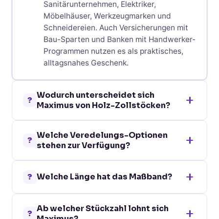
Sanitärunternehmen, Elektriker,
Möbelhäuser, Werkzeugmarken und
Schneidereien. Auch Versicherungen mit
Bau-Sparten und Banken mit Handwerker-
Programmen nutzen es als praktisches,
alltagsnahes Geschenk.
Wodurch unterscheidet sich
?
Maximus von Holz-Zollstöcken?
Maximus ist ein einrollbares Massband,
Welche Veredelungs-Optionen
das deutlich kompakter ist als Holz-
?
stehen zur Verfügung?
Zollstöcke und auch sehr lange Distanzen
messen kann (typischerweise 3-5 m).
Vorderseite: Tampondruck bis 5 Farben
Zollstöcke wie der Metric WoodPro (132
?
Welche Länge hat das Maßband?
und Doming einfarbig (40 x 37 mm).
g) sind hingegen präziser für gerade
Doming ist die Premium-3D-Veredelung
Messungen und tragen mehrere
Konkrete Länge ist dem Produktdatenblatt
mit glasartiger, gewölbter Optik.
Druckpositionen. Maximus bietet
Ab welcher Stückzahl lohnt sich
zu entnehmen. Standard-Massbänder im
Tampondruck eignet sich für klassische
?
Maximus?