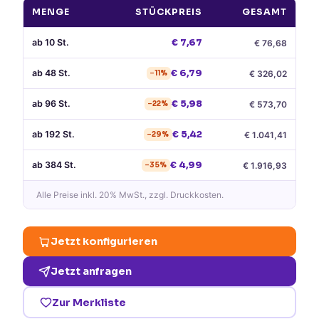
MENGE
STÜCKPREIS
GESAMT
ab
10
St.
€
7,67
€
76,68
ab
48
St.
€
6,79
€
326,02
−
11
%
ab
96
St.
€
5,98
€
573,70
−
22
%
ab
192
St.
€
5,42
€
1.041,41
−
29
%
ab
384
St.
€
4,99
€
1.916,93
−
35
%
Alle Preise
inkl. 20% MwSt.
, zzgl. Druckkosten.
Jetzt konfigurieren
Jetzt anfragen
Zur Merkliste