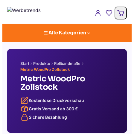
Alle Kategorien
Start
Produkte
Rollbandmaße
Metric WoodPro Zollstock
Metric WoodPro
Zollstock
Kostenlose Druckvorschau
Gratis Versand ab
300
€
Sichere Bezahlung