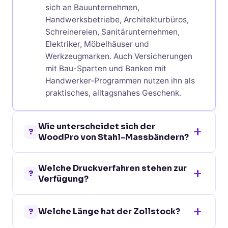
sich an Bauunternehmen,
Handwerksbetriebe, Architekturbüros,
Schreinereien, Sanitärunternehmen,
Elektriker, Möbelhäuser und
Werkzeugmarken. Auch Versicherungen
mit Bau-Sparten und Banken mit
Handwerker-Programmen nutzen ihn als
praktisches, alltagsnahes Geschenk.
Wie unterscheidet sich der
?
WoodPro von Stahl-Massbändern?
Holz-Zollstöcke wie der WoodPro sind die
Welche Druckverfahren stehen zur
klassische Wahl im Handwerk, da sie in
?
Verfügung?
genormten Längen (typischerweise 2 m)
ausklappbar und damit präziser für gerade
Oben und unten: Tampondruck bis 5
Messungen sind. Stahl-Massbänder
?
Welche Länge hat der Zollstock?
Farben (50 x 5 mm) und Tampondruck
eignen sich für lange Distanzen, sind aber
zweifarbig (100 x 5 mm). Auf der ersten