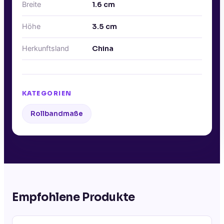
Breite
1.6
cm
Höhe
3.5
cm
Herkunftsland
China
KATEGORIEN
Rollbandmaße
Empfohlene Produkte