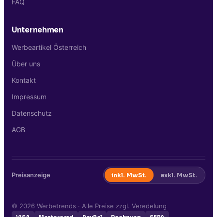
FAQ
Unternehmen
Werbeartikel Österreich
Über uns
Kontakt
Impressum
Datenschutz
AGB
Preisanzeige
inkl. MwSt.
exkl. MwSt.
©
2026
Werbetrends · Alle Preise zzgl. Veredelung
VISA
Mastercard
PayPal
Rechnung
SEPA