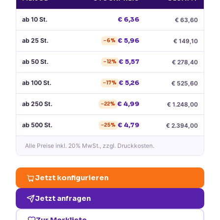
ab
10
St.
€
6,36
€
63,60
ab
25
St.
€
5,96
€
149,10
−
6
%
ab
50
St.
€
5,57
€
278,40
−
12
%
ab
100
St.
€
5,26
€
525,60
−
17
%
ab
250
St.
€
4,99
€
1.248,00
−
22
%
ab
500
St.
€
4,79
€
2.394,00
−
25
%
Alle Preise
inkl. 20% MwSt.
, zzgl. Druckkosten.
Jetzt konfigurieren
Jetzt anfragen
Zur Merkliste