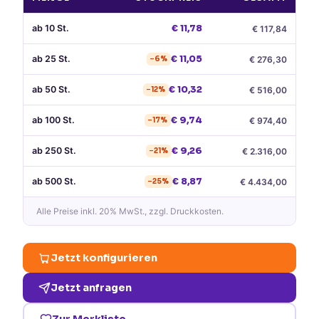
ab
10
St.
€
11,78
€
117,84
ab
25
St.
€
11,05
€
276,30
−
6
%
ab
50
St.
€
10,32
€
516,00
−
12
%
ab
100
St.
€
9,74
€
974,40
−
17
%
ab
250
St.
€
9,26
€
2.316,00
−
21
%
ab
500
St.
€
8,87
€
4.434,00
−
25
%
Alle Preise
inkl. 20% MwSt.
, zzgl. Druckkosten.
Jetzt konfigurieren
Jetzt anfragen
Zur Merkliste