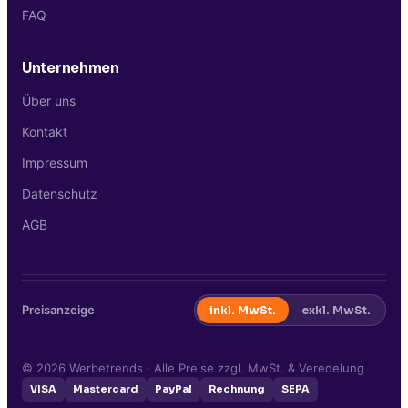
FAQ
Unternehmen
Über uns
Kontakt
Impressum
Datenschutz
AGB
Preisanzeige
inkl. MwSt.
exkl. MwSt.
©
2026
Werbetrends · Alle Preise zzgl. MwSt. & Veredelung
VISA
Mastercard
PayPal
Rechnung
SEPA