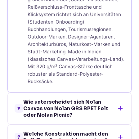
Reißverschluss-Fronttasche und
Klicksystem richtet sich an Universitäten
(Studenten-Onboarding),
Buchhandlungen, Tourismusregionen,
Outdoor-Marken, Designer-Agenturen,
Architekturbüros, Naturkost-Marken und
Stadt-Marketing. Made in Indien
(klassisches Canvas-Verarbeitungs-Land).
Mit 320 g/m² Canvas-Stärke deutlich
robuster als Standard-Polyester-
Rucksäcke.
Wie unterscheidet sich Nolan
?
Canvas von Nolan GRS RPET Felt
oder Nolan Picnic?
Nolan Canvas (Canvas 320 g/m², 20 Liter,
Welche Konstruktion macht den
schwarz) ist die handwerklich-
?