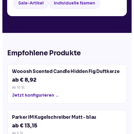
Sale-Artikel
Individuelle Namen
Empfohlene Produkte
Wooosh Scented Candle Hidden Fig Duftkerze
ab € 8,92
ab
10
St.
Jetzt konfigurieren →
Parker IM Kugelschreiber Matt - blau
ab € 13,15
ab
5
St.