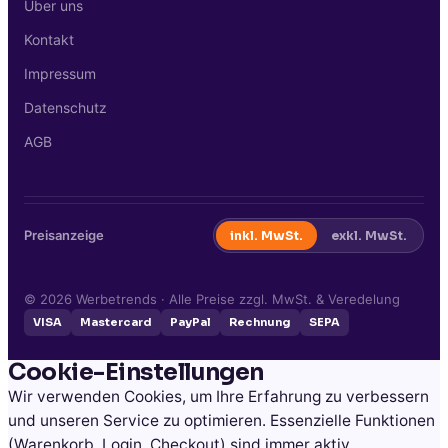
Über uns
Kontakt
Impressum
Datenschutz
AGB
Preisanzeige
inkl. MwSt.
exkl. MwSt.
©
2026
Werbetrends · Alle Preise zzgl. MwSt. & Veredelung
VISA
Mastercard
PayPal
Rechnung
SEPA
Cookie-Einstellungen
Wir verwenden Cookies, um Ihre Erfahrung zu verbessern
und unseren Service zu optimieren. Essenzielle Funktionen
(Warenkorb, Login, Checkout) sind immer aktiv.