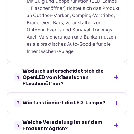
Mit 20 g und Doppelfunktion (LED-Lampe
+ Flaschenöffner) richtet sich das Produkt
an Outdoor-Marken, Camping-Vertriebe,
Brauereien, Bars, Veranstalter von
Outdoor-Events und Survival-Trainings.
Auch Versicherungen und Banken nutzen
es als praktisches Auto-Goodie für die
Innentaschen-Ablage.
Wodurch unterscheidet sich die
?
OpenLED vom klassischen
Flaschenöffner?
Im Vergleich zu einfachen Flaschenöffnern
?
Wie funktioniert die LED-Lampe?
wie dem OpenUp integriert die OpenLED
zusätzlich eine LED-Taschenlampe, was
Die LED wird per Knopfdruck aktiviert und
sie zum Multi-Tool für Outdoor-
Welche Veredelung ist auf dem
ist mit einer Knopfzelle ausgestattet, die
Anwendungen macht. Beide Funktionen
?
Produkt möglich?
im Lieferumfang enthalten ist. Die
sind unabhängig nutzbar. Lasergravur-