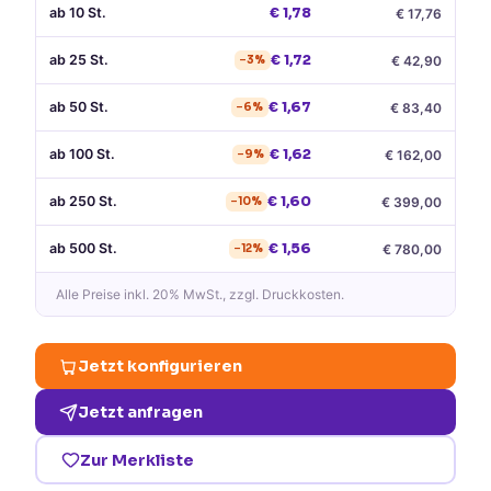
ab
10
St.
€
1,78
€
17,76
ab
25
St.
€
1,72
€
42,90
−
3
%
ab
50
St.
€
1,67
€
83,40
−
6
%
ab
100
St.
€
1,62
€
162,00
−
9
%
ab
250
St.
€
1,60
€
399,00
−
10
%
ab
500
St.
€
1,56
€
780,00
−
12
%
Alle Preise
inkl. 20% MwSt.
, zzgl. Druckkosten.
Jetzt konfigurieren
Jetzt anfragen
Zur Merkliste