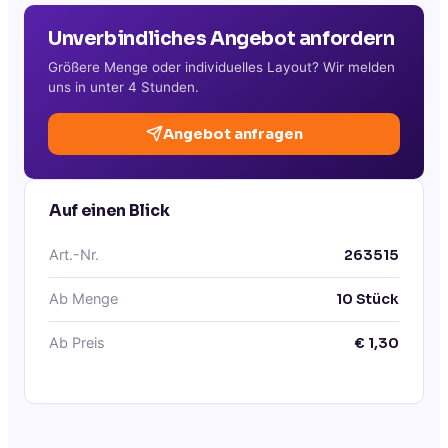
Unverbindliches Angebot anfordern
Größere Menge oder individuelles Layout? Wir melden
uns in unter 4 Stunden.
Angebot anfragen
Auf einen Blick
Art.-Nr.
263515
Ab Menge
10
Stück
Ab Preis
€
1,30