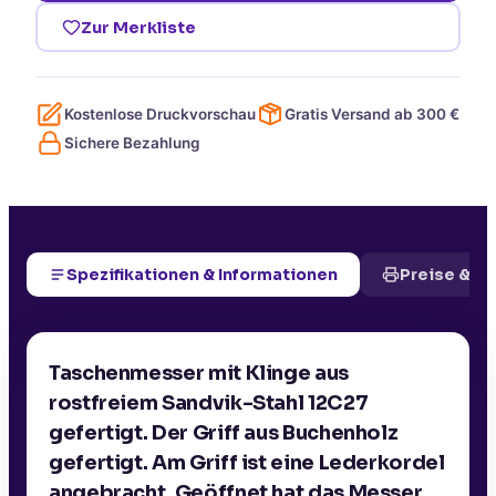
Zur Merkliste
Kostenlose Druckvorschau
Gratis Versand ab
300
€
Sichere Bezahlung
Spezifikationen & Informationen
Preise & D
Taschenmesser mit Klinge aus
rostfreiem Sandvik-Stahl 12C27
gefertigt. Der Griff aus Buchenholz
gefertigt. Am Griff ist eine Lederkordel
angebracht. Geöffnet hat das Messer