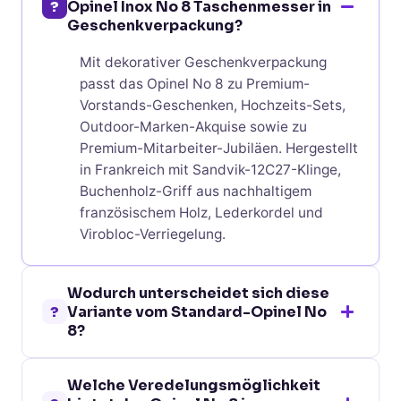
?
Opinel Inox No 8 Taschenmesser in
Geschenkverpackung?
Mit dekorativer Geschenkverpackung
passt das Opinel No 8 zu Premium-
Vorstands-Geschenken, Hochzeits-Sets,
Outdoor-Marken-Akquise sowie zu
Premium-Mitarbeiter-Jubiläen. Hergestellt
in Frankreich mit Sandvik-12C27-Klinge,
Buchenholz-Griff aus nachhaltigem
französischem Holz, Lederkordel und
Virobloc-Verriegelung.
Wodurch unterscheidet sich diese
?
Variante vom Standard-Opinel No
8?
Beide sind identische Opinel No 8 Messer
Welche Veredelungsmöglichkeit
mit 47 g und 19,2 cm geöffneter Länge.