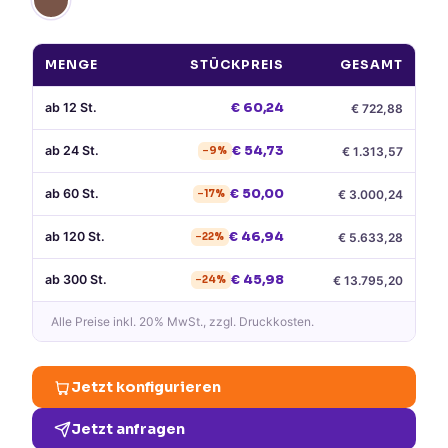
MENGE
STÜCKPREIS
GESAMT
ab
12
St.
€
60,24
€
722,88
ab
24
St.
€
54,73
€
1.313,57
−
9
%
ab
60
St.
€
50,00
€
3.000,24
−
17
%
ab
120
St.
€
46,94
€
5.633,28
−
22
%
ab
300
St.
€
45,98
€
13.795,20
−
24
%
Alle Preise
inkl. 20% MwSt.
, zzgl. Druckkosten.
Jetzt konfigurieren
Jetzt anfragen