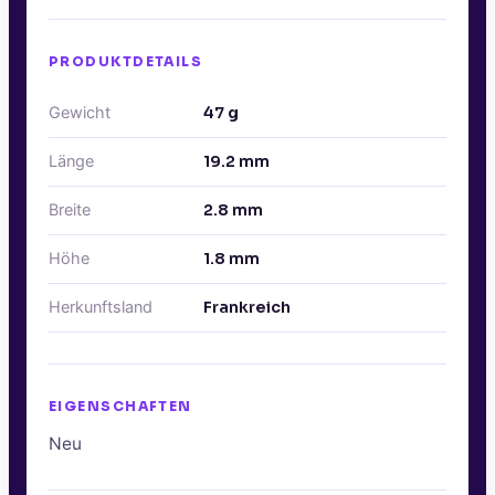
PRODUKTDETAILS
Gewicht
47
g
Länge
19.2
mm
Breite
2.8
mm
Höhe
1.8
mm
Herkunftsland
Frankreich
EIGENSCHAFTEN
Neu