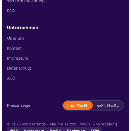
Widerrufsbelehrung
FAQ
Unternehmen
Über uns
Kontakt
Impressum
Datenschutz
AGB
Preisanzeige
inkl. MwSt.
exkl. MwSt.
©
2026
Werbetrends · Alle Preise zzgl. MwSt. & Veredelung
VISA
Mastercard
PayPal
Rechnung
SEPA