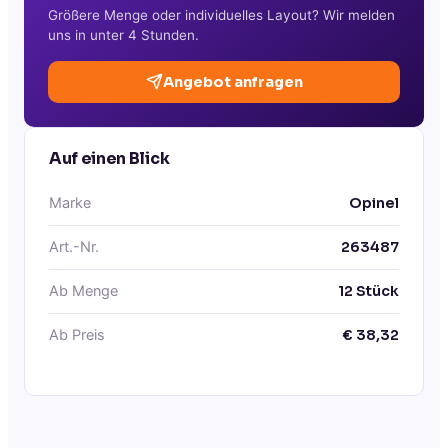
Größere Menge oder individuelles Layout? Wir melden
uns in unter 4 Stunden.
Angebot anfragen
Auf einen Blick
Marke
Opinel
Art.-Nr.
263487
Ab Menge
12
Stück
Ab Preis
€
38,32