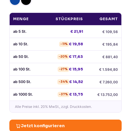
MENGE
STÜCKPREIS
GESAMT
ab
5
St.
€
21,91
€
109,56
ab
10
St.
€
19,58
€
195,84
−
11
%
ab
50
St.
€
17,63
€
881,40
−
20
%
ab
100
St.
€
15,95
€
1.594,80
−
27
%
ab
500
St.
€
14,52
€
7.260,00
−
34
%
ab
1000
St.
€
13,75
€
13.752,00
−
37
%
Alle Preise
inkl. 20% MwSt.
, zzgl. Druckkosten.
Jetzt konfigurieren