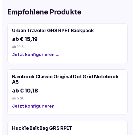
Empfohlene Produkte
Urban Traveler GRS RPET Backpack
ab € 15,19
ab
10
St.
Jetzt konfigurieren →
Bambook Classic Original Dot Grid Notebook
A5
ab € 10,18
ab
5
St.
Jetzt konfigurieren →
Huckle Belt Bag GRS RPET