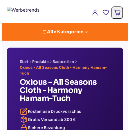
Alle Kategorien
Start
Produkte
Badtextilien
Oxious - All Seasons Cloth - Harmony Hamam-
Tuch
Oxious - All Seasons
Cloth - Harmony
Hamam-Tuch
Kostenlose Druckvorschau
Gratis Versand ab
300
€
Sichere Bezahlung