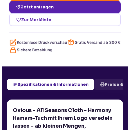
Jetzt anfragen
Zur Merkliste
Kostenlose Druckvorschau
Gratis Versand ab
300
€
Sichere Bezahlung
Spezifikationen & Informationen
Preise & D
Oxious - All Seasons Cloth - Harmony
Hamam-Tuch mit Ihrem Logo veredeln
lassen – ab kleinen Mengen,