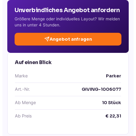
Unverbindliches Angebot anfordern
Größere Menge oder individuelles Layout? Wir melden
uns in unter 4 Stunden.
Angebot anfragen
Auf einen Blick
Marke
Parker
Art.-Nr.
GIVING-1006077
Ab Menge
10
Stück
Ab Preis
€
22,31