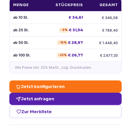
MENGE
STÜCKPREIS
GESAMT
ab
10
St.
€
34,61
€
346,08
ab
25
St.
€
31,54
€
788,40
−
9
%
ab
50
St.
€
28,97
€
1.448,40
−
16
%
ab
100
St.
€
26,77
€
2.677,20
−
23
%
Alle Preise
inkl. 20% MwSt.
, zzgl. Druckkosten.
Jetzt konfigurieren
Jetzt anfragen
Zur Merkliste