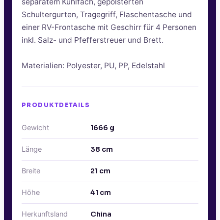
separatem Kühlfach, gepolsterten
Schultergurten, Tragegriff, Flaschentasche und
einer RV-Frontasche mit Geschirr für 4 Personen
inkl. Salz- und Pfefferstreuer und Brett.
Materialien: Polyester, PU, PP, Edelstahl
PRODUKTDETAILS
Gewicht
1666
g
Länge
38
cm
Breite
21
cm
Höhe
41
cm
Herkunftsland
China