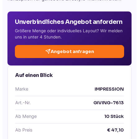
Unverbindliches Angebot anfordern
Größere Menge oder individuelles Layout? Wir melden
uns in unter 4 Stunden.
Angebot anfragen
Auf einen Blick
Marke
IMPRESSION
Art.-Nr.
GIVING-7613
Ab Menge
10
Stück
Ab Preis
€
47,10