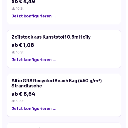
ab € 4,49
ab
10
St.
Jetzt konfigurieren →
Zollstock aus Kunststoff 0,5m Holly
ab € 1,08
ab
10
St.
Jetzt konfigurieren →
Alfie GRS Recycled Beach Bag (450 g/m²)
Strandtasche
ab € 8,64
ab
10
St.
Jetzt konfigurieren →