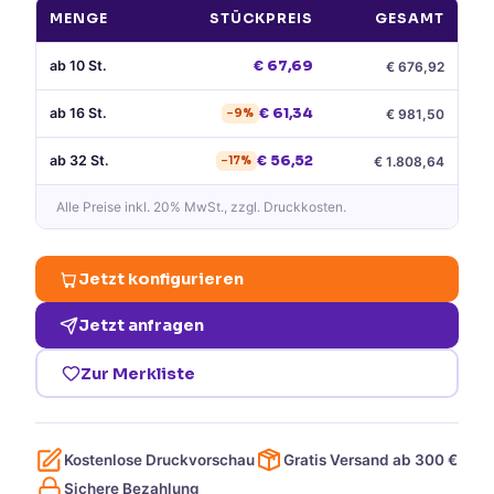
MENGE
STÜCKPREIS
GESAMT
ab
10
St.
€
67,69
€
676,92
ab
16
St.
€
61,34
€
981,50
−
9
%
ab
32
St.
€
56,52
€
1.808,64
−
17
%
Alle Preise
inkl. 20% MwSt.
, zzgl. Druckkosten.
Jetzt konfigurieren
Jetzt anfragen
Zur Merkliste
Kostenlose Druckvorschau
Gratis Versand ab
300
€
Sichere Bezahlung