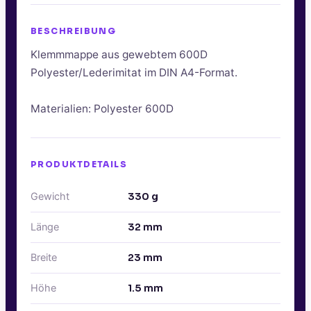
BESCHREIBUNG
Klemmmappe aus gewebtem 600D
Polyester/Lederimitat im DIN A4-Format.
Materialien: Polyester 600D
PRODUKTDETAILS
Gewicht
330
g
Länge
32
mm
Breite
23
mm
Höhe
1.5
mm