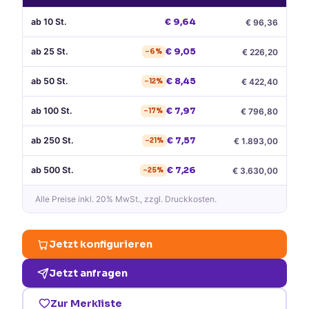
ab
10
St.
€
9,64
€
96,36
ab
25
St.
€
9,05
€
226,20
−
6
%
ab
50
St.
€
8,45
€
422,40
−
12
%
ab
100
St.
€
7,97
€
796,80
−
17
%
ab
250
St.
€
7,57
€
1.893,00
−
21
%
ab
500
St.
€
7,26
€
3.630,00
−
25
%
Alle Preise
inkl. 20% MwSt.
, zzgl. Druckkosten.
Jetzt konfigurieren
Jetzt anfragen
Zur Merkliste