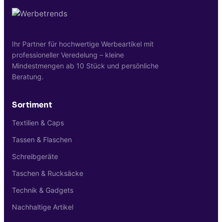
Vorderseite für klassische Marken-Logos.
Werbetrends.at sendet vor
Produktionsstart ein digitales
Druckmuster zur verbindlichen Freigabe.
Ihr Partner für hochwertige Werbeartikel mit
professioneller Veredelung – kleine
Mindestmengen ab 10 Stück und persönliche
Beratung.
Sortiment
Textilien & Caps
Tassen & Flaschen
Schreibgeräte
Taschen & Rucksäcke
Technik & Gadgets
Nachhaltige Artikel