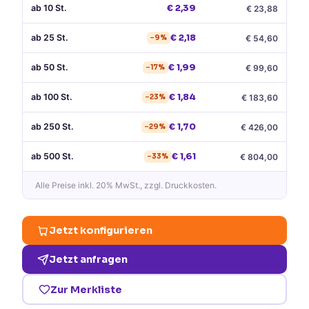
ab
10
St.
€
2,39
€
23,88
ab
25
St.
€
2,18
€
54,60
−
9
%
ab
50
St.
€
1,99
€
99,60
−
17
%
ab
100
St.
€
1,84
€
183,60
−
23
%
ab
250
St.
€
1,70
€
426,00
−
29
%
ab
500
St.
€
1,61
€
804,00
−
33
%
Alle Preise
inkl. 20% MwSt.
, zzgl. Druckkosten.
Jetzt konfigurieren
Jetzt anfragen
Zur Merkliste