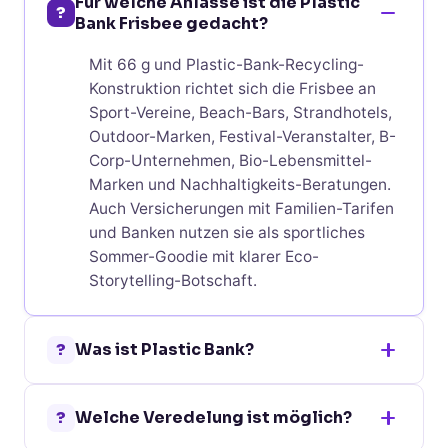
Für welche Anlässe ist die Plastic
?
Bank Frisbee gedacht?
Mit 66 g und Plastic-Bank-Recycling-
Konstruktion richtet sich die Frisbee an
Sport-Vereine, Beach-Bars, Strandhotels,
Outdoor-Marken, Festival-Veranstalter, B-
Corp-Unternehmen, Bio-Lebensmittel-
Marken und Nachhaltigkeits-Beratungen.
Auch Versicherungen mit Familien-Tarifen
und Banken nutzen sie als sportliches
Sommer-Goodie mit klarer Eco-
Storytelling-Botschaft.
?
Was ist Plastic Bank?
Plastic Bank ist eine internationale
?
Welche Veredelung ist möglich?
Organisation, die Plastik-Abfälle aus
Küstenregionen einsammelt, bevor sie ins