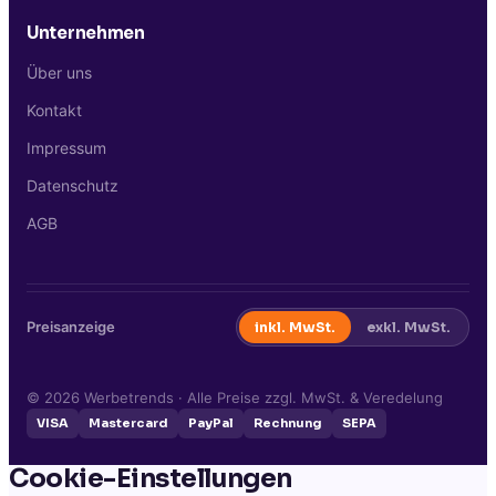
Unternehmen
Über uns
Kontakt
Impressum
Datenschutz
AGB
Preisanzeige
inkl. MwSt.
exkl. MwSt.
©
2026
Werbetrends · Alle Preise zzgl. MwSt. & Veredelung
VISA
Mastercard
PayPal
Rechnung
SEPA
Cookie-Einstellungen