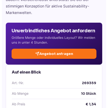
stimmigen Konzeption für aktive Sustainability-
Markenwelten.
Unverbindliches Angebot anfordern
Größere Menge oder individuelles Layout? Wir melden
uns in unter 4 Stunden.
Angebot anfragen
Auf einen Blick
Art.-Nr.
269359
Ab Menge
10
Stück
Ab Preis
€
1,34