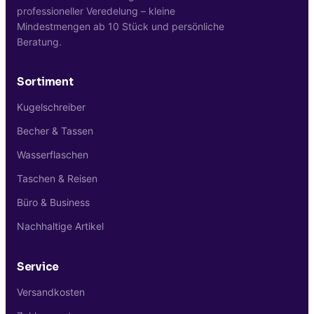
bündeln -- das Netz bleibt am Empfänger
professioneller Veredelung – kleine
als wiederverwendbarer Transport.
Mindestmengen ab 10 Stück und persönliche
Beratung.
Sortiment
Kugelschreiber
Becher & Tassen
Wasserflaschen
Taschen & Reisen
Büro & Business
Nachhaltige Artikel
Service
Versandkosten