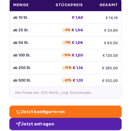
MENGE
STÜCKPREIS
GESAMT
ab
10
St.
€
1,42
€
14,16
ab
25
St.
€
1,34
€
33,60
−
5
%
ab
50
St.
€
1,26
€
63,00
−
11
%
ab
100
St.
€
1,20
€
120,00
−
15
%
ab
250
St.
€
1,14
€
285,00
−
19
%
ab
500
St.
€
1,10
€
552,00
−
22
%
Alle Preise
inkl. 20% MwSt.
, zzgl. Druckkosten.
Jetzt konfigurieren
Jetzt anfragen