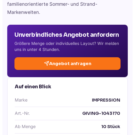
familienorientierte Sommer- und Strand-
Markenwelten.
Unverbindliches Angebot anfordern
Größere Menge oder individuelles Layout? Wir melden
uns in unter 4 Stunden.
Angebot anfragen
Auf einen Blick
Marke
IMPRESSION
Art.-Nr.
GIVING-1043170
Ab Menge
10
Stück