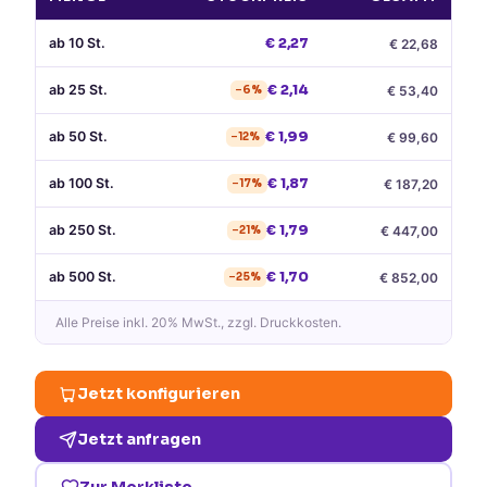
ab
10
St.
€
2,27
€
22,68
ab
25
St.
€
2,14
€
53,40
−
6
%
ab
50
St.
€
1,99
€
99,60
−
12
%
ab
100
St.
€
1,87
€
187,20
−
17
%
ab
250
St.
€
1,79
€
447,00
−
21
%
ab
500
St.
€
1,70
€
852,00
−
25
%
Alle Preise
inkl. 20% MwSt.
, zzgl. Druckkosten.
Jetzt konfigurieren
Jetzt anfragen
Zur Merkliste