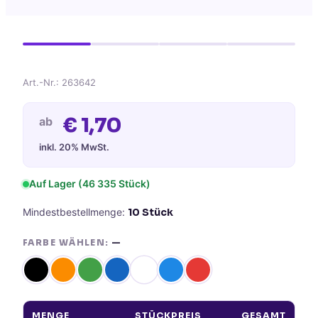
Art.-Nr.:
263642
€
1,70
ab
inkl. 20% MwSt.
Auf Lager
(46 335 Stück)
Mindestbestellmenge:
10
Stück
FARBE WÄHLEN:
—
MENGE
STÜCKPREIS
GESAMT