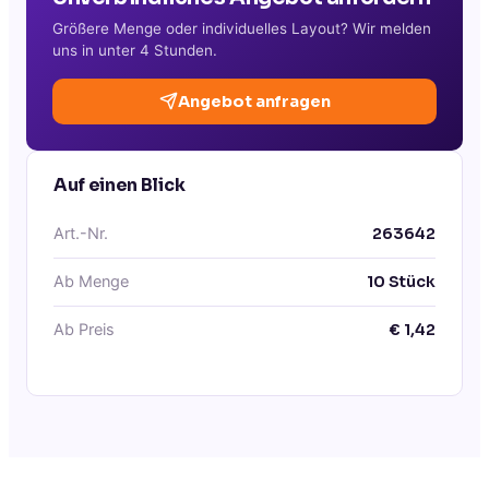
Größere Menge oder individuelles Layout? Wir melden
uns in unter 4 Stunden.
Angebot anfragen
Auf einen Blick
Art.-Nr.
263642
Ab Menge
10
Stück
Ab Preis
€
1,42