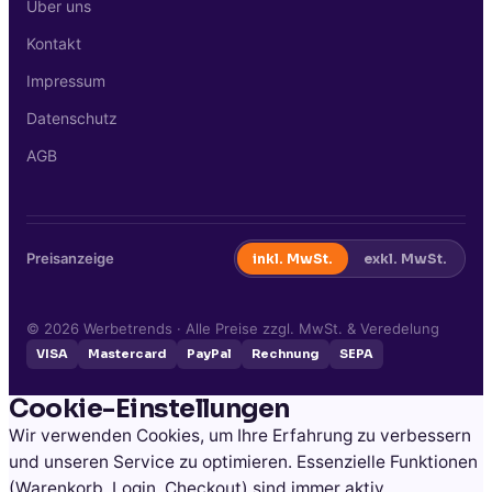
Über uns
Kontakt
Impressum
Datenschutz
AGB
Preisanzeige
inkl. MwSt.
exkl. MwSt.
©
2026
Werbetrends · Alle Preise zzgl. MwSt. & Veredelung
VISA
Mastercard
PayPal
Rechnung
SEPA
Cookie-Einstellungen
Wir verwenden Cookies, um Ihre Erfahrung zu verbessern
und unseren Service zu optimieren. Essenzielle Funktionen
(Warenkorb, Login, Checkout) sind immer aktiv.