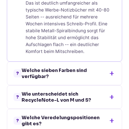
Das ist deutlich umfangreicher als
typische Werbe-Notizbücher mit 40-80
Seiten -- ausreichend für mehrere
Wochen intensives Schreib-Profil. Eine
stabile Metall-Spiralbindung sorgt für
hohe Stabilität und ermöglicht das
Aufschlagen flach -- ein deutlicher
Komfort beim Mitschreiben.
Welche sieben Farben sind
?
verfügbar?
Schwarz, Orange, Grün, Dunkel Blau, Weiß,
Wie unterscheidet sich
Blau und Rot. Damit lässt sich nahezu jede
?
RecycleNote-L von M und S?
CI-Welt abdecken -- Schwarz und Grau
für Business-Auftritte, Orange und Rot für
L ist das größte (13,5 x 17,6 cm, 129 g, fünf
signal-starke Werbe-Aktionen, Grün für
Welche Veredelungspositionen
Veredelungspositionen). M ist die mittlere
?
ESG-Branchen, Dunkel Blau für klassische
gibt es?
Variante (10 x 14,5 cm, 78 g, drei