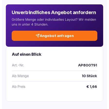
Unverbindliches Angebot anfordern
Größere Menge oder individuelles Layout? Wir melden
uns in unter 4 Stunden.
Angebot anfragen
Auf einen Blick
Art.-Nr.
AP800791
Ab Menge
10
Stück
Ab Preis
€
1,66