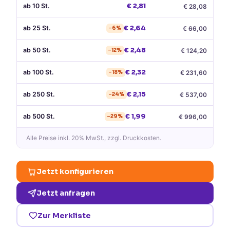
ab
10
St.
€
2,81
€
28,08
ab
25
St.
€
2,64
€
66,00
−
6
%
ab
50
St.
€
2,48
€
124,20
−
12
%
ab
100
St.
€
2,32
€
231,60
−
18
%
ab
250
St.
€
2,15
€
537,00
−
24
%
ab
500
St.
€
1,99
€
996,00
−
29
%
Alle Preise
inkl. 20% MwSt.
, zzgl. Druckkosten.
Jetzt konfigurieren
Jetzt anfragen
Zur Merkliste