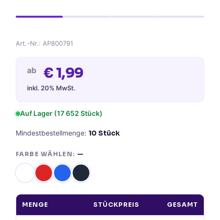
Art.-Nr.:
AP800791
€
1,99
ab
inkl. 20% MwSt.
Auf Lager
(17 652 Stück)
Mindestbestellmenge:
10
Stück
FARBE WÄHLEN:
—
MENGE
STÜCKPREIS
GESAMT