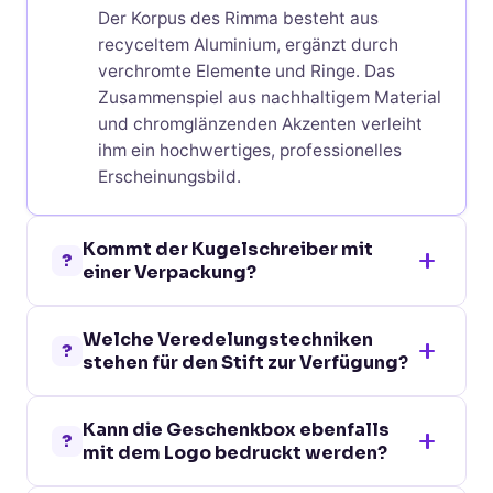
Der Korpus des Rimma besteht aus
recyceltem Aluminium, ergänzt durch
verchromte Elemente und Ringe. Das
Zusammenspiel aus nachhaltigem Material
und chromglänzenden Akzenten verleiht
ihm ein hochwertiges, professionelles
Erscheinungsbild.
Kommt der Kugelschreiber mit
?
einer Verpackung?
Ja, der Rimma wird einzeln in einer
Welche Veredelungstechniken
schwarzen Geschenkbox geliefert. Die
?
stehen für den Stift zur Verfügung?
Box kann zusätzlich mit einer
maßgefertigten Papierbanderole oder
Am Korpus können Gravur, Gravur mit
Kraft-Papierbanderole veredelt werden –
Kann die Geschenkbox ebenfalls
Einzelnamen und Tampondruck
?
damit ist auch die Verpackung ein
mit dem Logo bedruckt werden?
angewendet werden. Gravur ist
Werbeträger.
besonders für Aluminium geeignet und