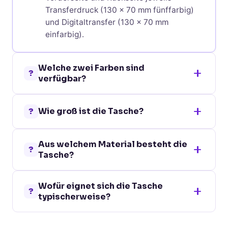
Transferdruck (130 x 70 mm fünffarbig)
und Digitaltransfer (130 x 70 mm
einfarbig).
Welche zwei Farben sind
?
verfügbar?
Grau und Hellgrau.
?
Wie groß ist die Tasche?
21 x 12 x 4 cm – flach und passt in
Aus welchem Material besteht die
Handtaschen, Reisekoffer und
?
Tasche?
Aktentaschen.
Aus rPET-Filz mit PU-Details – konsequent
Wofür eignet sich die Tasche
recyceltes Material mit edler Lederwaren-
?
typischerweise?
Note.
Beauty-Studio-Welcome-Sets, Hotel-