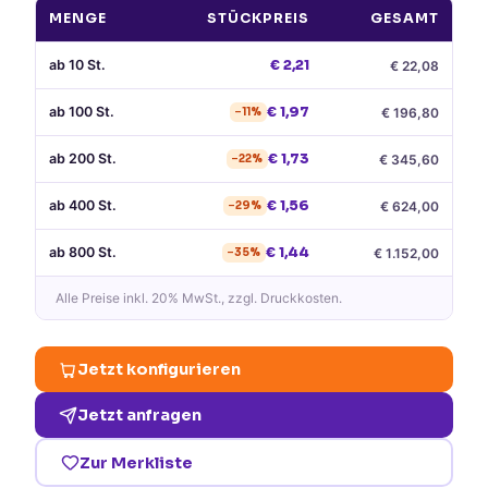
MENGE
STÜCKPREIS
GESAMT
ab
10
St.
€
2,21
€
22,08
ab
100
St.
€
1,97
€
196,80
−
11
%
ab
200
St.
€
1,73
€
345,60
−
22
%
ab
400
St.
€
1,56
€
624,00
−
29
%
ab
800
St.
€
1,44
€
1.152,00
−
35
%
Alle Preise
inkl. 20% MwSt.
, zzgl. Druckkosten.
Jetzt konfigurieren
Jetzt anfragen
Zur Merkliste