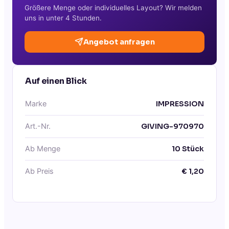
Größere Menge oder individuelles Layout? Wir melden
uns in unter 4 Stunden.
Angebot anfragen
Auf einen Blick
Marke
IMPRESSION
Art.-Nr.
GIVING-970970
Ab Menge
10
Stück
Ab Preis
€
1,20