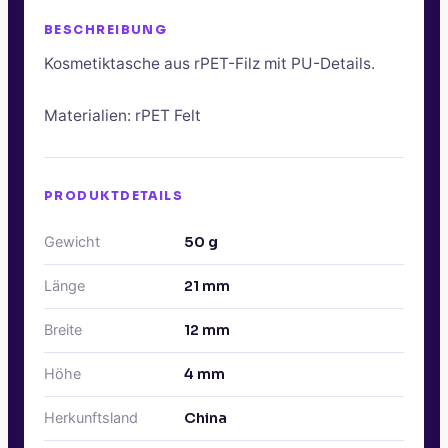
BESCHREIBUNG
Kosmetiktasche aus rPET-Filz mit PU-Details.
Materialien: rPET Felt
PRODUKTDETAILS
Gewicht
50
g
Länge
21
mm
Breite
12
mm
Höhe
4
mm
Herkunftsland
China