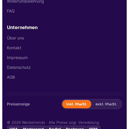
Widerrufsbelehrung
FAQ
Unternehmen
Über uns
Kontakt
Impressum
Datenschutz
AGB
Preisanzeige
inkl. MwSt.
exkl. MwSt.
©
2026
Werbetrends · Alle Preise zzgl. Veredelung
VISA
Mastercard
PayPal
Rechnung
SEPA