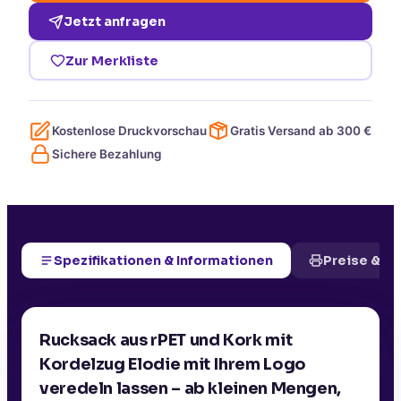
Jetzt anfragen
Zur Merkliste
Kostenlose Druckvorschau
Gratis Versand ab
300
€
Sichere Bezahlung
Spezifikationen & Informationen
Preise & D
Rucksack aus rPET und Kork mit
Kordelzug Elodie mit Ihrem Logo
veredeln lassen – ab kleinen Mengen,