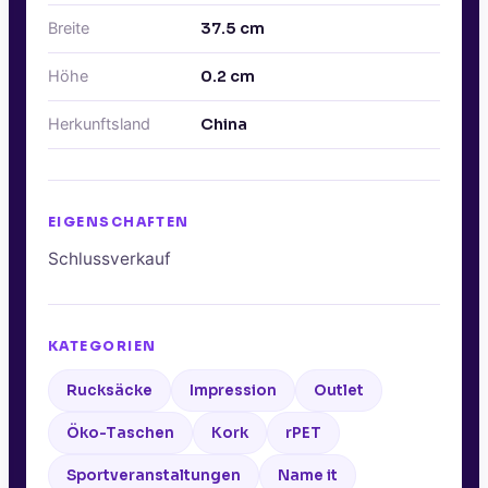
Breite
37.5
cm
Höhe
0.2
cm
Herkunftsland
China
EIGENSCHAFTEN
Schlussverkauf
KATEGORIEN
Rucksäcke
Impression
Outlet
Öko-Taschen
Kork
rPET
Sportveranstaltungen
Name it