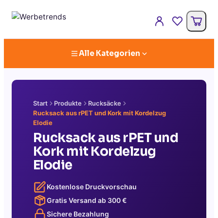
Alle Kategorien
Start
Produkte
Rucksäcke
Rucksack aus rPET und Kork mit Kordelzug
Elodie
Rucksack aus rPET und
Kork mit Kordelzug
Elodie
Kostenlose Druckvorschau
Gratis Versand ab
300
€
Sichere Bezahlung