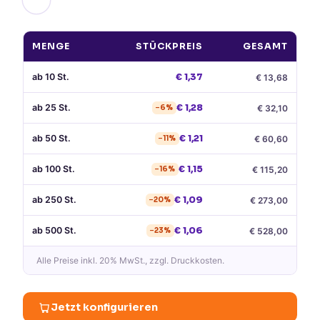
MENGE
STÜCKPREIS
GESAMT
ab
10
St.
€
1,37
€
13,68
ab
25
St.
€
1,28
€
32,10
−
6
%
ab
50
St.
€
1,21
€
60,60
−
11
%
ab
100
St.
€
1,15
€
115,20
−
16
%
ab
250
St.
€
1,09
€
273,00
−
20
%
ab
500
St.
€
1,06
€
528,00
−
23
%
Alle Preise
inkl. 20% MwSt.
, zzgl. Druckkosten.
Jetzt konfigurieren