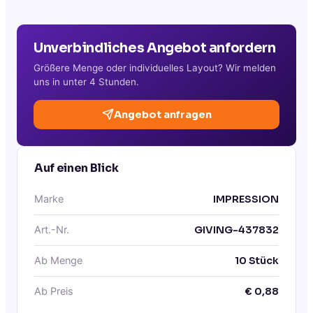
Unverbindliches Angebot anfordern
Größere Menge oder individuelles Layout? Wir melden
uns in unter 4 Stunden.
Angebot anfragen
Auf einen Blick
Marke
IMPRESSION
Art.-Nr.
GIVING-437832
Ab Menge
10
Stück
Ab Preis
€
0,88