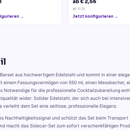
1
ab € 2,56
ab
10
St.
igurieren →
Jetzt konfigurieren →
il
es Barset aus hochwertigem Edelstahl und kommt in einer eleg
mit einem Fassungsvermögen von 550 ml, einen Messbecher, e
les Notwendige für die professionelle Cocktailzubereitung ent
alität wider: Solider Edelstahl, der sich auch bei intensiv
verleiht dem Set eine zeitlose, professionelle Eleganz.
tes Nachhaltigkeitssignal und schützt das Set beim Transport
x und macht das Sidecar-Set zum sofort verschenkfähigen Pro