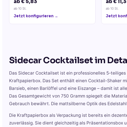
ab € 5,83
ab € 11,3
ab
10
St.
ab
10
St.
Jetzt konfigurieren →
Jetzt konf
Sidecar Cocktailset
im Deta
Das Sidecar Cocktailset ist ein professionelles 5-teilig
Kraftpapierbox. Das Set enthält einen Cocktail-Shaker 
Barsieb, einen Barlöffel und eine Eiszange – damit ist al
Das Gesamtgewicht von 750 Gramm spiegelt die Materialqu
Gebrauch bewährt. Die mattsilberne Optik des Edelstahls 
Die Kraftpapierbox als Verpackung ist bereits ein dezen
zuverlässig. Sie dient gleichzeitig als Präsentationsbo