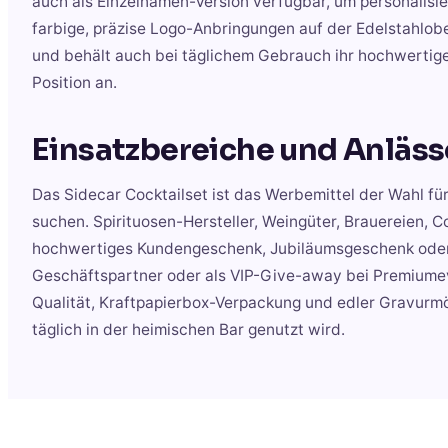
auch als Einzelnamen-Version verfügbar, um personalisi
farbige, präzise Logo-Anbringungen auf der Edelstahlobe
und behält auch bei täglichem Gebrauch ihr hochwertiges
Position an.
Einsatzbereiche und Anläss
Das Sidecar Cocktailset ist das Werbemittel der Wahl 
suchen. Spirituosen-Hersteller, Weingüter, Brauereien,
hochwertiges Kundengeschenk, Jubiläumsgeschenk oder
Geschäftspartner oder als VIP-Give-away bei Premiumeve
Qualität, Kraftpapierbox-Verpackung und edler Gravurmög
täglich in der heimischen Bar genutzt wird.