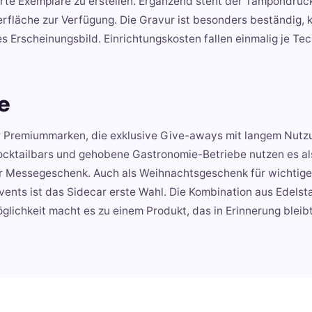
erte Exemplare zu erstellen. Ergänzend steht der Tampondruck
rfläche zur Verfügung. Die Gravur ist besonders beständig, k
 Erscheinungsbild. Einrichtungskosten fallen einmalig je Te
e
für Premiummarken, die exklusive Give-aways mit langem Nut
 Cocktailbars und gehobene Gastronomie-Betriebe nutzen es al
 Messegeschenk. Auch als Weihnachtsgeschenk für wichtige
nts ist das Sidecar erste Wahl. Die Kombination aus Edelst
lichkeit macht es zu einem Produkt, das in Erinnerung bleib