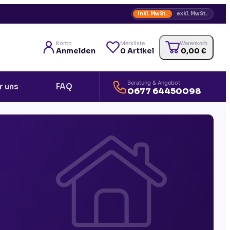
inkl. MwSt.
exkl. MwSt.
Konto
Merkliste
Warenkorb
Anmelden
0
Artikel
0,00
€
Beratung & Angebot
r uns
FAQ
0677 64450098