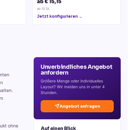
ab € 15,15
ab
10
St.
Jetzt konfigurieren →
Unverbindliches Angebot
anfordern
anten
Größere Menge oder individuelles
in
Layout? Wir melden uns in unter 4
halten.
Stunden.
em
Angebot anfragen
dukt ohne
Auf einen Blick