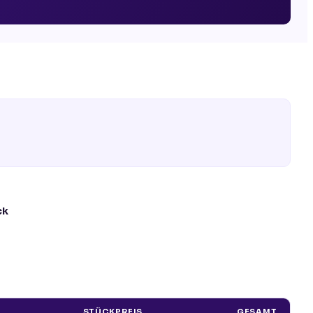
ck
STÜCKPREIS
GESAMT