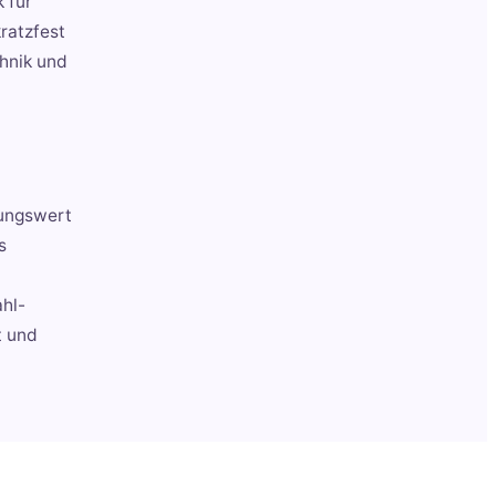
 für
ratzfest
chnik und
zungswert
s
ahl-
t und