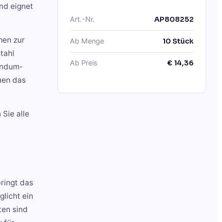
nd eignet
Art.-Nr.
AP808252
men zur
Ab Menge
10
Stück
tahl
Ab Preis
€
14,36
Rundum-
hen das
Sie alle
ringt das
licht ein
ten sind