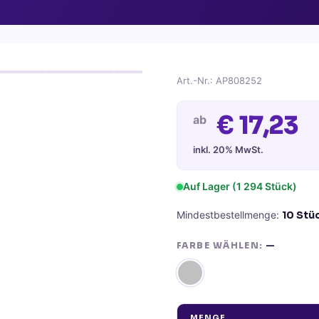
Art.-Nr.:
AP808252
€
17,23
ab
inkl. 20% MwSt.
Auf Lager
(1 294 Stück)
Mindestbestellmenge:
10
Stü
FARBE WÄHLEN:
—
MENGE