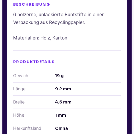
BESCHREIBUNG
6 hölzerne, unlackierte Buntstifte in einer
Verpackung aus Recyclingpapier.
Materialien: Holz, Karton
PRODUKTDETAILS
Gewicht
19
g
Länge
9.2
mm
Breite
4.5
mm
Höhe
1
mm
Herkunftsland
China