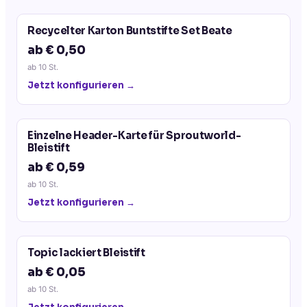
Recycelter Karton Buntstifte Set Beate
ab € 0,50
ab
10
St.
Jetzt konfigurieren →
Einzelne Header-Karte für Sproutworld-
Bleistift
ab € 0,59
ab
10
St.
Jetzt konfigurieren →
Topic lackiert Bleistift
ab € 0,05
ab
10
St.