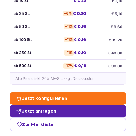
ab
10
St.
€
0,22
€
2,16
ab
25
St.
€
0,20
€
5,10
−
6
%
ab
50
St.
€
0,19
€
9,60
−
11
%
ab
100
St.
€
0,19
€
19,20
−
11
%
ab
250
St.
€
0,19
€
48,00
−
11
%
ab
500
St.
€
0,18
€
90,00
−
17
%
Alle Preise
inkl. 20% MwSt.
, zzgl. Druckkosten.
Jetzt konfigurieren
Jetzt anfragen
Zur Merkliste