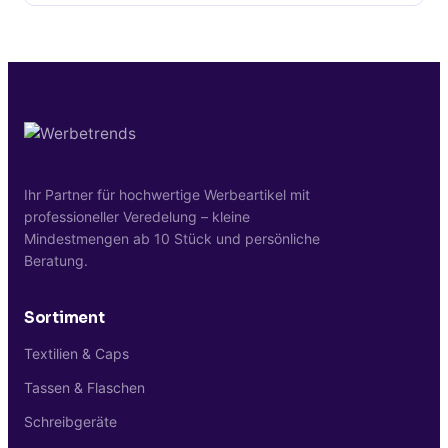
Unlackierte Buntstifte fühlen sich auch
Wir starten bei 10 Stück. Für Schul-
natürlicher in der Hand an - typisch für
Aktionen, Kindergarten-Events, Familien-
Eco-Marken und Bio-Brands.
Restaurant-Aktionen oder Familienhotel-
Welcome-Pakete sind Mengen ab 100-
2000 Stück typisch und wirtschaftlich gut
realisierbar.
Ihr Partner für hochwertige Werbeartikel mit
professioneller Veredelung – kleine
Mindestmengen ab 10 Stück und persönliche
Beratung.
Sortiment
Textilien & Caps
Tassen & Flaschen
Schreibgeräte