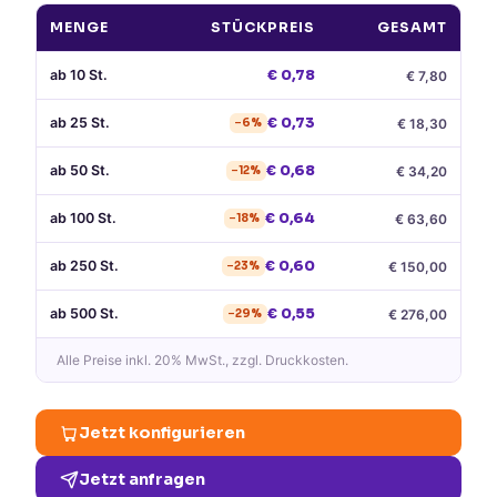
MENGE
STÜCKPREIS
GESAMT
ab
10
St.
€
0,78
€
7,80
ab
25
St.
€
0,73
€
18,30
−
6
%
ab
50
St.
€
0,68
€
34,20
−
12
%
ab
100
St.
€
0,64
€
63,60
−
18
%
ab
250
St.
€
0,60
€
150,00
−
23
%
ab
500
St.
€
0,55
€
276,00
−
29
%
Alle Preise
inkl. 20% MwSt.
, zzgl. Druckkosten.
Jetzt konfigurieren
Jetzt anfragen