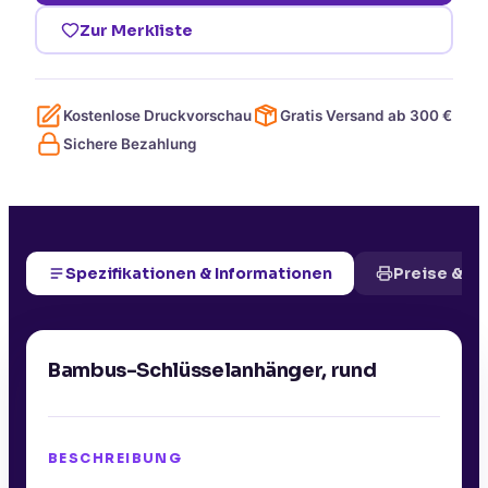
Zur Merkliste
Kostenlose Druckvorschau
Gratis Versand ab
300
€
Sichere Bezahlung
Spezifikationen & Informationen
Preise & D
Bambus-Schlüsselanhänger, rund
BESCHREIBUNG