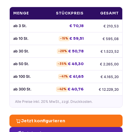
MENGE
STÜCKPREIS
GESAMT
ab
3
St.
€
70,18
€
210,53
ab
10
St.
€
59,51
€
595,08
−
15
%
ab
30
St.
€
50,78
€
1.523,52
−
28
%
ab
50
St.
€
45,30
€
2.265,00
−
35
%
ab
100
St.
€
41,65
€
4.165,20
−
41
%
ab
300
St.
€
40,76
€
12.229,20
−
42
%
Alle Preise
inkl. 20% MwSt.
, zzgl. Druckkosten.
Jetzt konfigurieren