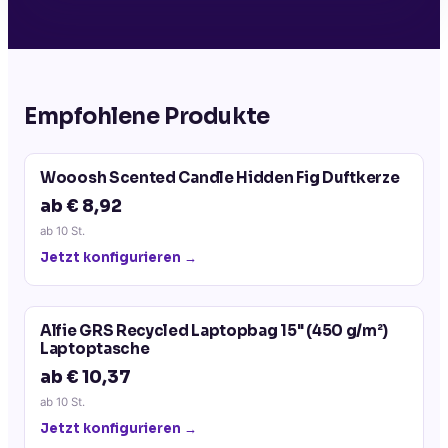
Empfohlene Produkte
Wooosh Scented Candle Hidden Fig Duftkerze
ab € 8,92
ab
10
St.
Jetzt konfigurieren →
Alfie GRS Recycled Laptopbag 15" (450 g/m²)
Laptoptasche
ab € 10,37
ab
10
St.
Jetzt konfigurieren →