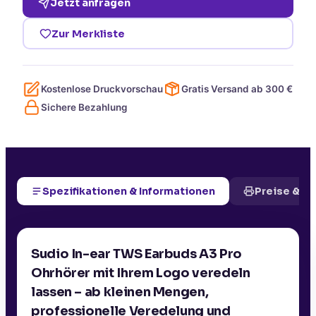
Jetzt anfragen
Zur Merkliste
Kostenlose Druckvorschau
Gratis Versand ab
300
€
Sichere Bezahlung
Spezifikationen & Informationen
Preise & D
Sudio In-ear TWS Earbuds A3 Pro
Ohrhörer mit Ihrem Logo veredeln
lassen – ab kleinen Mengen,
professionelle Veredelung und