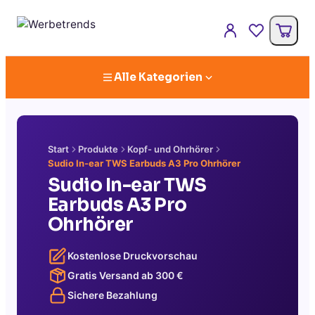
Alle Kategorien
Start
Produkte
Kopf- und Ohrhörer
Sudio In-ear TWS Earbuds A3 Pro Ohrhörer
Sudio In-ear TWS
Earbuds A3 Pro
Ohrhörer
Kostenlose Druckvorschau
Gratis Versand ab
300
€
Sichere Bezahlung