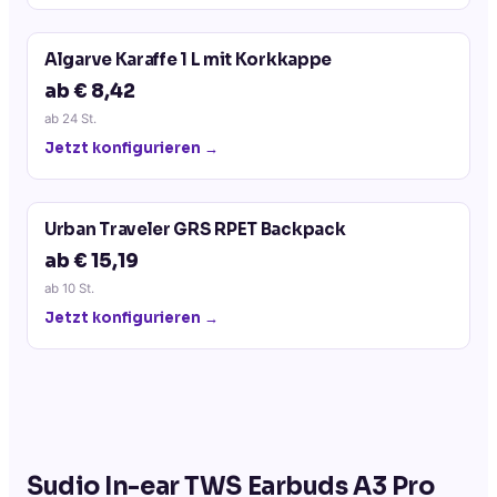
Algarve Karaffe 1 L mit Korkkappe
ab € 8,42
ab
24
St.
Jetzt konfigurieren →
Urban Traveler GRS RPET Backpack
ab € 15,19
ab
10
St.
Jetzt konfigurieren →
Sudio In-ear TWS Earbuds A3 Pro