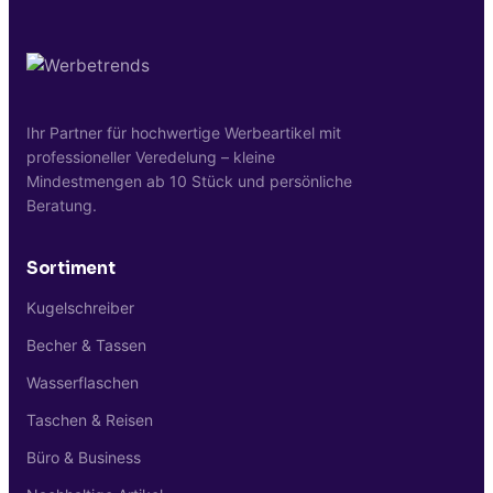
Kundengeschenke, exklusive Tech-Awards
oder Konferenz-Hauptredner-Geschenke
ist die A3 Pro wirtschaftlich attraktiv
realisierbar.
Ihr Partner für hochwertige Werbeartikel mit
professioneller Veredelung – kleine
Mindestmengen ab 10 Stück und persönliche
Beratung.
Sortiment
Kugelschreiber
Becher & Tassen
Wasserflaschen
Taschen & Reisen
Büro & Business