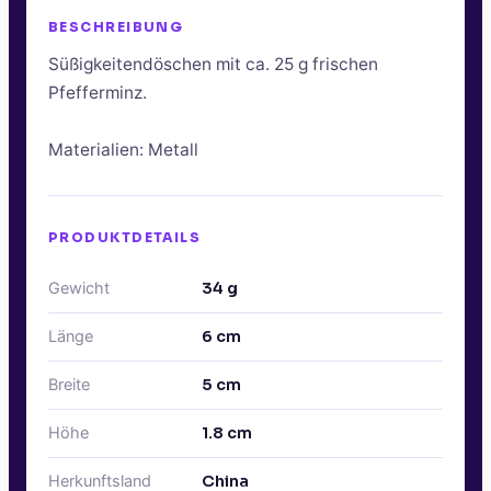
BESCHREIBUNG
Süßigkeitendöschen mit ca. 25 g frischen
Pfefferminz.
Materialien: Metall
PRODUKTDETAILS
Gewicht
34
g
Länge
6
cm
Breite
5
cm
Höhe
1.8
cm
Herkunftsland
China