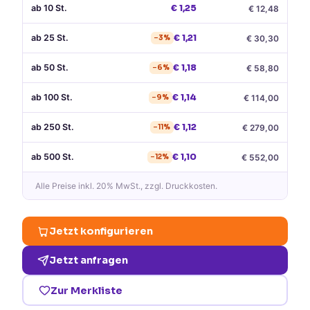
ab
10
St.
€
1,25
€
12,48
ab
25
St.
€
1,21
€
30,30
−
3
%
ab
50
St.
€
1,18
€
58,80
−
6
%
ab
100
St.
€
1,14
€
114,00
−
9
%
ab
250
St.
€
1,12
€
279,00
−
11
%
ab
500
St.
€
1,10
€
552,00
−
12
%
Alle Preise
inkl. 20% MwSt.
, zzgl. Druckkosten.
Jetzt konfigurieren
Jetzt anfragen
Zur Merkliste