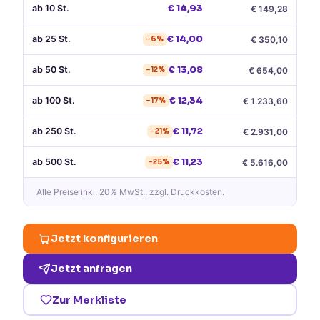
ab
10
St.
€
14,93
€
149,28
ab
25
St.
€
14,00
€
350,10
−
6
%
ab
50
St.
€
13,08
€
654,00
−
12
%
ab
100
St.
€
12,34
€
1.233,60
−
17
%
ab
250
St.
€
11,72
€
2.931,00
−
21
%
ab
500
St.
€
11,23
€
5.616,00
−
25
%
Alle Preise
inkl. 20% MwSt.
, zzgl. Druckkosten.
Jetzt konfigurieren
Jetzt anfragen
Zur Merkliste