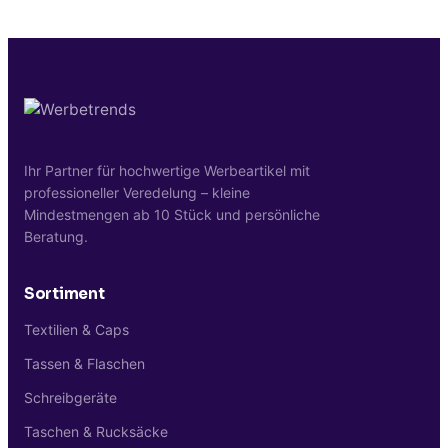
oder Snacks. Strukturierte Aufteilung für
tägliches Pendeln.
Onboarding-Pakete, Business-Reise-
organisiertes Pendeln.
Marken oder Universitäts-Streuartikel
sind Mengen ab 25-300 Stück typisch und
wirtschaftlich gut realisierbar.
Ihr Partner für hochwertige Werbeartikel mit
professioneller Veredelung – kleine
Mindestmengen ab 10 Stück und persönliche
Beratung.
Sortiment
Textilien & Caps
Tassen & Flaschen
Schreibgeräte
Taschen & Rucksäcke