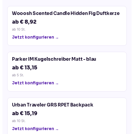
Wooosh Scented Candle Hidden Fig Duftkerze
ab € 8,92
ab
10
St.
Jetzt konfigurieren →
Parker IM Kugelschreiber Matt - blau
ab € 13,15
ab
5
St.
Jetzt konfigurieren →
Urban Traveler GRS RPET Backpack
ab € 15,19
ab
10
St.
Jetzt konfigurieren →