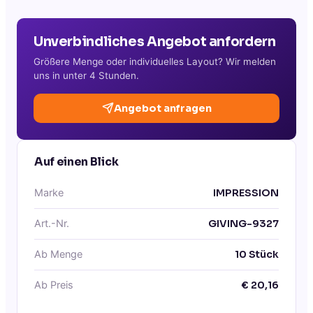
Unverbindliches Angebot anfordern
Größere Menge oder individuelles Layout? Wir melden
uns in unter 4 Stunden.
Angebot anfragen
Auf einen Blick
Marke
IMPRESSION
Art.-Nr.
GIVING-9327
Ab Menge
10
Stück
Ab Preis
€
20,16