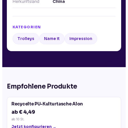
Herkunftsland
China
KATEGORIEN
Trolleys
Name it
Impression
Empfohlene Produkte
Recycelte PU-Kulturtasche Alon
ab € 4,49
ab
10
St.
Jetzt konfigurieren →