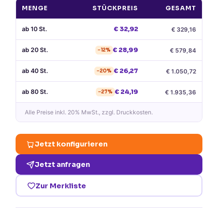
MENGE
STÜCKPREIS
GESAMT
ab
10
St.
€
32,92
€
329,16
ab
20
St.
€
28,99
€
579,84
−
12
%
ab
40
St.
€
26,27
€
1.050,72
−
20
%
ab
80
St.
€
24,19
€
1.935,36
−
27
%
Alle Preise
inkl. 20% MwSt.
, zzgl. Druckkosten.
Jetzt konfigurieren
Jetzt anfragen
Zur Merkliste