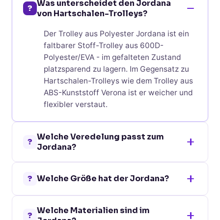
Was unterscheidet den Jordana
?
von Hartschalen-Trolleys?
Der Trolley aus Polyester Jordana ist ein
faltbarer Stoff-Trolley aus 600D-
Polyester/EVA - im gefalteten Zustand
platzsparend zu lagern. Im Gegensatz zu
Hartschalen-Trolleys wie dem Trolley aus
ABS-Kunststoff Verona ist er weicher und
flexibler verstaut.
Welche Veredelung passt zum
?
Jordana?
Vorderseite mit drei Verfahren:
?
Welche Größe hat der Jordana?
Digitaltransfer in drei Größen (100 x 100
mm, 200 x 150 mm, 70 x 70 mm) für
Maße: 35,5 x 15,2 x 46,5 cm bei 1100 g
fotorealistische Logos, Siebdruck (200 x
Welche Materialien sind im
Gewicht - kompakter und leichter als
150 mm) mit 1 Farbe für klassische
?