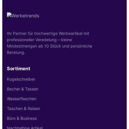
Rucksack. Damit immer griffbereit als
sichtbares Marken-Element.
Ihr Partner für hochwertige Werbeartikel mit
professioneller Veredelung – kleine
Mindestmengen ab 10 Stück und persönliche
Beratung.
Sortiment
Kugelschreiber
Becher & Tassen
Wasserflaschen
Taschen & Reisen
Büro & Business
Nachhaltige Artikel