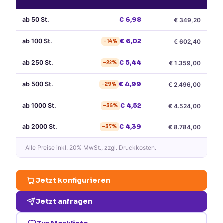
ab
50
St.
€
6,98
€
349,20
ab
100
St.
€
6,02
€
602,40
−
14
%
ab
250
St.
€
5,44
€
1.359,00
−
22
%
ab
500
St.
€
4,99
€
2.496,00
−
29
%
ab
1000
St.
€
4,52
€
4.524,00
−
35
%
ab
2000
St.
€
4,39
€
8.784,00
−
37
%
Alle Preise
inkl. 20% MwSt.
, zzgl. Druckkosten.
Jetzt konfigurieren
Jetzt anfragen
Zur Merkliste