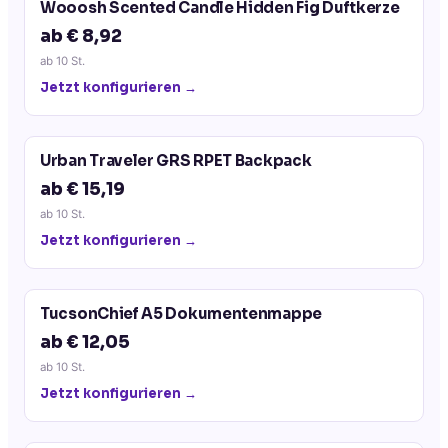
Wooosh Scented Candle Hidden Fig Duftkerze
ab € 8,92
ab
10
St.
Jetzt konfigurieren →
Urban Traveler GRS RPET Backpack
ab € 15,19
ab
10
St.
Jetzt konfigurieren →
TucsonChief A5 Dokumentenmappe
ab € 12,05
ab
10
St.
Jetzt konfigurieren →