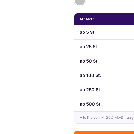
MENGE
ab
5
St.
ab
25
St.
ab
50
St.
ab
100
St.
ab
250
St.
ab
500
St.
Alle Preise
inkl. 20% MwSt.
, zzg