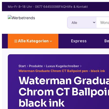
Mo–Fr 8–18 Uhr
·
0677 64450098
FAQ
Hilfe & Kontakt
Alle Kategorien
Express
Be
Start
Produkte
Luxus Kugelschreiber
Waterman Graduate Chrom CT Ballpoint pen - black ink
Waterman Gradu
Chrom CT Ballpoi
black ink