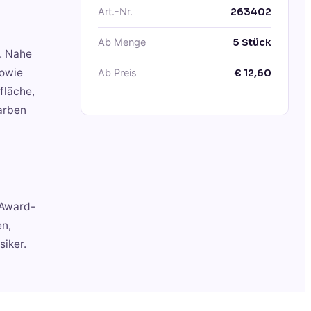
Art.-Nr.
263402
Ab Menge
5
Stück
n. Nahe
sowie
Ab Preis
€
12,60
fläche,
farben
 Award-
en,
iker.