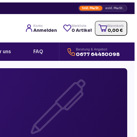
inkl. MwSt.
exkl. MwSt.
Konto
Merkliste
Warenkorb
Anmelden
0
Artikel
0,00
€
Beratung & Angebot
r uns
FAQ
0677 64450098