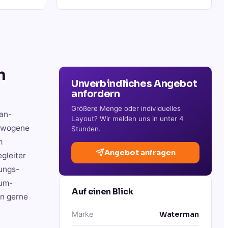
m
Unverbindliches Angebot
anfordern
Größere Menge oder individuelles
an-
Layout? Wir melden uns in unter 4
gewogene
Stunden.
m
Angebot anfragen
gleiter
ungs-
ium-
Auf einen Blick
en gerne
Marke
Waterman