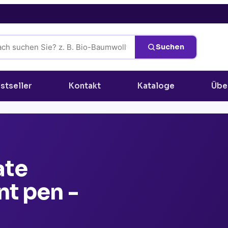
Suchen
stseller
Kontakt
Kataloge
Übe
ate
nt pen -