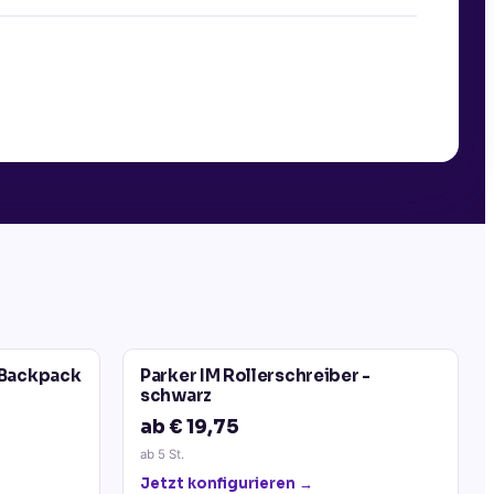
 Backpack
Parker IM Rollerschreiber -
schwarz
ab € 19,75
ab
5
St.
Jetzt konfigurieren →