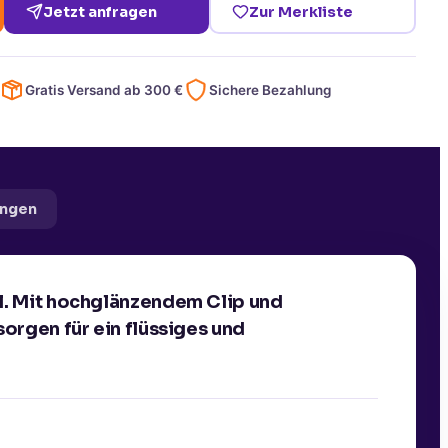
Jetzt anfragen
Zur Merkliste
Gratis Versand ab
300
€
Sichere Bezahlung
ngen
l. Mit hochglänzendem Clip und
orgen für ein flüssiges und