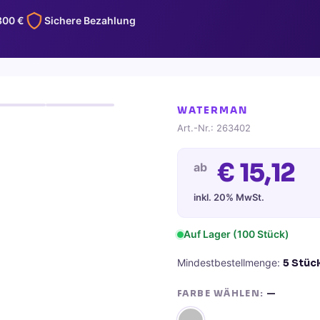
300
€
Sichere Bezahlung
WATERMAN
Art.-Nr.:
263402
€
15,12
ab
inkl. 20% MwSt.
Auf Lager
(100 Stück)
Mindestbestellmenge:
5
Stüc
FARBE WÄHLEN:
—