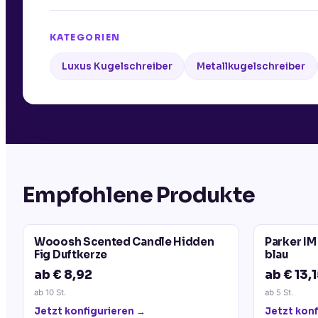
KATEGORIEN
Luxus Kugelschreiber
Metallkugelschreiber
Empfohlene Produkte
Wooosh Scented Candle Hidden
Parker IM
Fig Duftkerze
blau
ab € 8,92
ab € 13,
ab
10
St.
ab
5
St.
Jetzt konfigurieren →
Jetzt konf