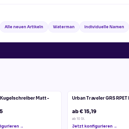
Alle neuen Artikeln
Waterman
Individuelle Namen
 Kugelschreiber Matt -
Urban Traveler GRS RPET
15
ab € 15,19
ab
10
St.
igurieren →
Jetzt konfigurieren →